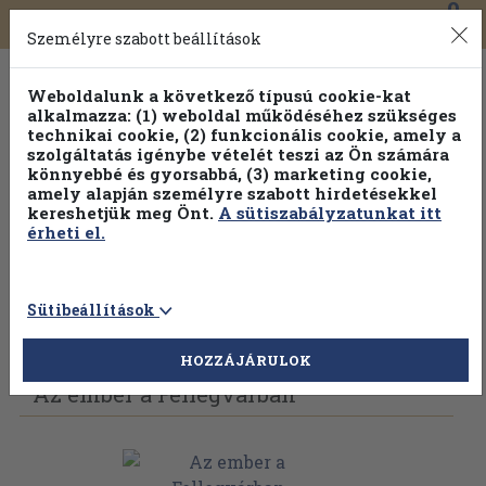
0
Toggle
Főmenü
Könyveink
navigation
Személyre szabott beállítások
Weboldalunk a következő típusú cookie-kat
alkalmazza: (1) weboldal működéséhez szükséges
technikai cookie, (2) funkcionális cookie, amely a
szolgáltatás igénybe vételét teszi az Ön számára
könnyebbé és gyorsabbá, (3) marketing cookie,
amely alapján személyre szabott hirdetésekkel
kereshetjük meg Önt.
A sütiszabályzatunkat itt
érheti el.
Sütibeállítások
Vissza az előző oldalra
Válasszon példányt
HOZZÁJÁRULOK
Az ember a Fellegvárban