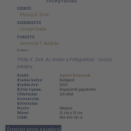
SZERZŐ
Philip K. Dick
SZERKESZTŐ
Csurgó Csaba
FORDÍTÓ
Gerevich T. András
Budapest
'Philip K. Dick: Az ember a Fellegvárban ' összes
példány
Kiadó:
Agave Könyvek
Kiadás helye:
Budapest
Kiadás éve:
2003
Kötés típusa:
Ragasztott papírkötés
Oldalszám:
216
oldal
Sorozatcím:
Kötetszám:
Nyelv:
Magyar
Méret:
21 cm x 15 cm
ISBN:
963-863-611-4
Értesítőt kérek a kiadóról