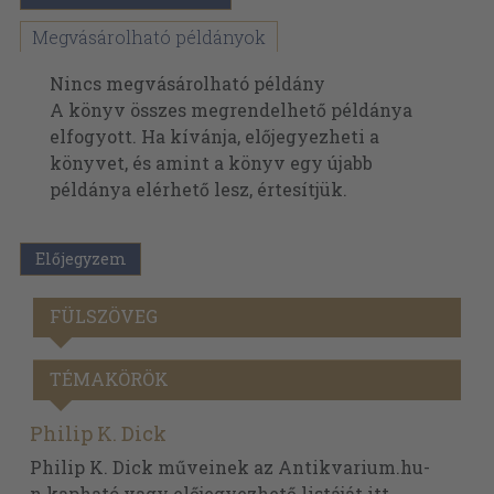
Megvásárolható példányok
Nincs megvásárolható példány
A könyv összes megrendelhető példánya
elfogyott. Ha kívánja, előjegyezheti a
könyvet, és amint a könyv egy újabb
példánya elérhető lesz, értesítjük.
Előjegyzem
FÜLSZÖVEG
TÉMAKÖRÖK
Philip K. Dick
Philip K. Dick műveinek az Antikvarium.hu-
n kapható vagy előjegyezhető listáját itt