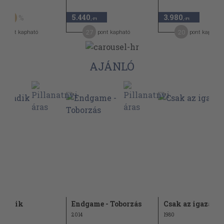
t
5.440
3.980
30
,-Ft
,-Ft
27
20
pont kapható
pont kapható
pont kapható
AJÁNLÓ
rmadik
Endgame - Toborzás
Csak az igazat
2014
1980