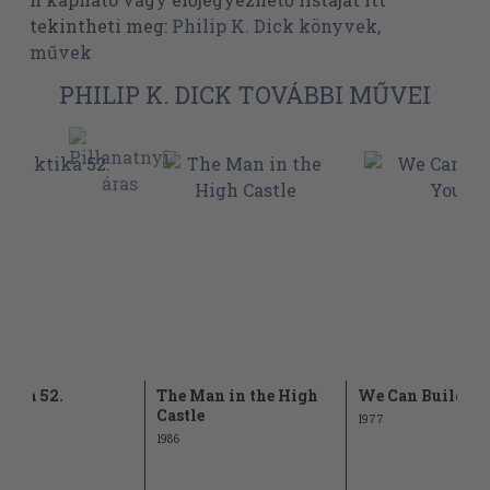
tekintheti meg:
Philip K. Dick könyvek,
művek
PHILIP K. DICK TOVÁBBI MŰVEI
tika 52.
The Man in the High
We Can Build Y
Castle
1977
1986