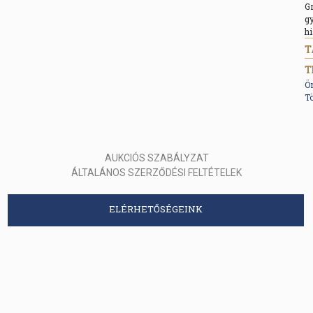
Gr
gy
hi
T
Ö
Tö
AUKCIÓS SZABÁLYZAT
ÁLTALÁNOS SZERZŐDÉSI FELTÉTELEK
ELÉRHETŐSÉGEINK