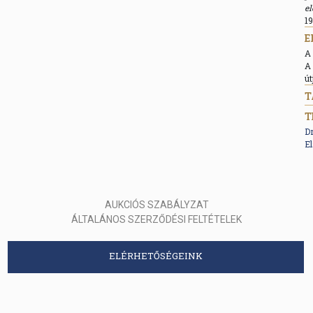
el
19
E
A 
A 
út
T
D
E
AUKCIÓS SZABÁLYZAT
ÁLTALÁNOS SZERZŐDÉSI FELTÉTELEK
ELÉRHETŐSÉGEINK