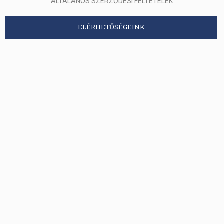
ÁLTALÁNOS SZERZŐDÉSI FELTÉTELEK
ELÉRHETŐSÉGEINK