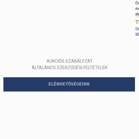
Őr
é
eb
T
D
Kl
AUKCIÓS SZABÁLYZAT
ÁLTALÁNOS SZERZŐDÉSI FELTÉTELEK
ELÉRHETŐSÉGEINK