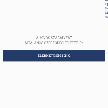
Ép
He
M
V
AUKCIÓS SZABÁLYZAT
ÁLTALÁNOS SZERZŐDÉSI FELTÉTELEK
ELÉRHETŐSÉGEINK