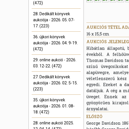
(472)
28. Dedikált könyvek
aukciója - 2026. 05. 07-
17. (223)
AUKCIÓS TÉTEL AD
16 x 15,5 cm
36. újkori könyvek
AUKCIÓS JELENLEGI
aukciója - 2026. 04. 9-19.
Hibátlan állapotú,
(472)
évekből. A felhőüv
29. online aukció - 2026.
Thomas Davidson talá
03. 12-22. (472)
színű üvegcsíkoka
alapüvegre, amely
27. Dedikált könyvek
véletlenszerű kész
aukciója - 2026. 02. 5-15.
egyedi. Ezeket a d
(223)
datáljuk. A cég a m
üveget. Ennek az 
35. újkori könyvek
gyönyörűen kirajzol
aukciója - 2026. 01. 08-
árnyalatai.
18. (472)
ELŐSZÓ
George Davidson 186
28. online aukció 2025.