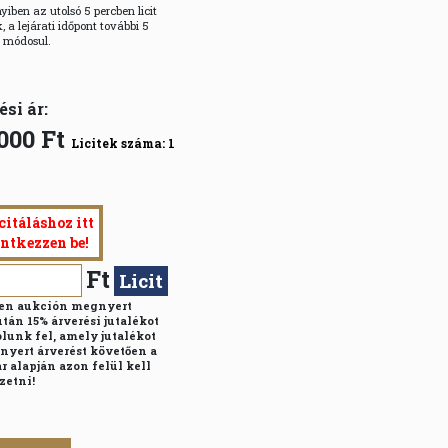
iben az utolsó 5 percben licit
, a lejárati időpont további 5
l módosul.
ési ár:
000
Ft
Licitek száma:
1
citáláshoz itt
entkezzen be!
Ft
Licit
n aukción megnyert
után 15% árverési jutalékot
lunk fel, amely jutalékot
nyert árverést követően a
r alapján azon felül kell
zetni!