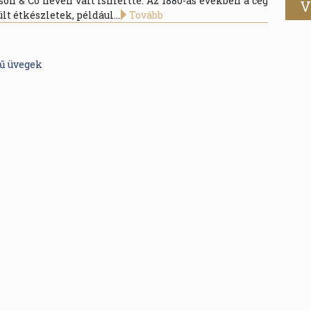
on & Co néven vált ismertté. Az 1880-as években a cég
V
lt étkészletek, például...
Tovább
nű üvegek