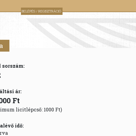
BELÉPÉS / REGISZTRÁCIÓ
a
l sorszám:
2
áltási ár:
000 Ft
imum licitlépcső: 1000 Ft)
alévő idő:
rva