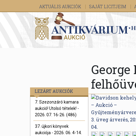
AKTUÁLIS AUKCIÓK
SAJÁT LICITJEIM
George 
felhőüv
LEZÁRT AUKCIÓK
7. Szezonzáró kamara
aukció! Utolsó tételek! -
2026. 07. 16-26. (486)
37. újkori könyvek
aukciója - 2026. 06. 4-14.