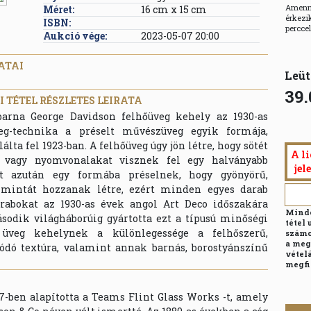
Amenny
Méret:
16 cm x 15 cm
érkezik
ISBN:
percce
Aukció vége:
2023-05-07 20:00
ATAI
Leüt
39.
 TÉTEL RÉSZLETES LEIRATA
 barna George Davidson felhőüveg kehely az 1930-as
eg-technika a préselt művészüveg egyik formája,
lta fel 1923-ban. A felhőüveg úgy jön létre, hogy sötét
A li
t vagy nyomvonalakat visznek fel egy halványabb
jel
et azután egy formába préselnek, hogy gyönyörű,
 mintát hozzanak létre, ezért minden egyes darab
arabokat az 1930-as évek angol Art Deco időszakára
Minde
ásodik világháborúig gyártotta ezt a típusú minőségi
tétel 
üveg kehelynek a különlegessége a felhőszerű,
számo
a meg
ódó textúra, valamint annak barnás, borostyánszínű
vételá
megfi
7-ben alapította a Teams Flint Glass Works -t, amely