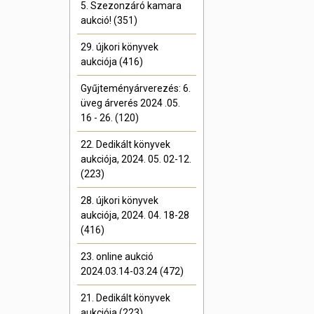
5. Szezonzáró kamara
aukció! (351)
29. újkori könyvek
aukciója (416)
Gyűjteményárverezés: 6.
üveg árverés 2024 .05.
16 - 26. (120)
22. Dedikált könyvek
aukciója, 2024. 05. 02-12.
(223)
28. újkori könyvek
aukciója, 2024. 04. 18-28
(416)
23. online aukció
2024.03.14-03.24 (472)
21. Dedikált könyvek
aukciója (223)