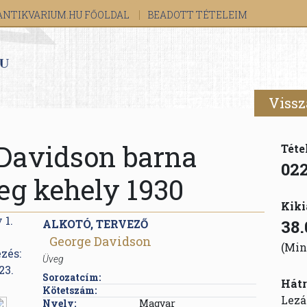
ANTIKVARIUM.HU FŐOLDAL
BEADOTT TÉTELEIM
Vissz
Davidson barna
Téte
02
eg kehely 1930
Kiki
38.
ALKOTÓ, TERVEZŐ
George Davidson
(Min
Üveg
Sorozatcím:
Hátr
Kötetszám:
Lezá
Nyelv:
Magyar