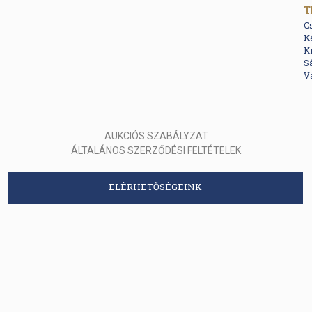
T
C
K
Kr
S
V
AUKCIÓS SZABÁLYZAT
ÁLTALÁNOS SZERZŐDÉSI FELTÉTELEK
ELÉRHETŐSÉGEINK