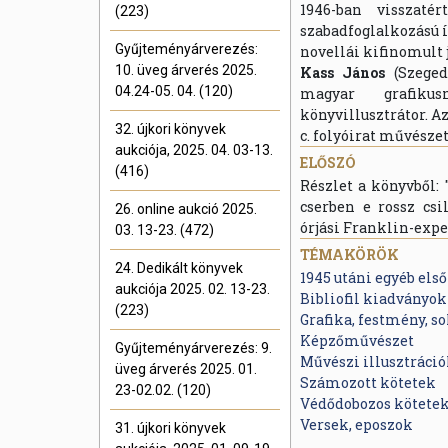
1946-ban visszaté
(223)
szabadfoglalkozású í
Gyűjteményárverezés:
novellái kifinomult
10. üveg árverés 2025.
Kass János
(Szeged,
04.24-05. 04. (120)
magyar grafikusm
könyvillusztrátor. A
32. újkori könyvek
c. folyóirat művészet
aukciója, 2025. 04. 03-13.
ELŐSZÓ
(416)
Részlet a könyvből:
cserben e rossz cs
26. online aukció 2025.
órjási Franklin-exp
03. 13-23. (472)
TÉMAKÖRÖK
24. Dedikált könyvek
1945 utáni egyéb els
aukciója 2025. 02. 13-23.
Bibliofil kiadványok
(223)
Grafika, festmény, so
Képzőművészet
Gyűjteményárverezés: 9.
Művészi illusztráci
üveg árverés 2025. 01.
Számozott kötetek
23-02.02. (120)
Védődobozos kötete
Versek, eposzok
31. újkori könyvek