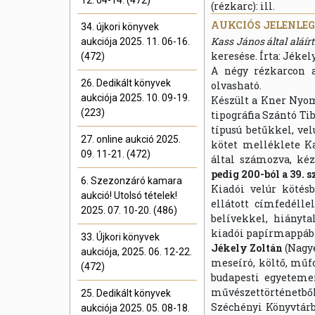
12. 04-14. (472)
(rézkarc): ill.
AUKCIÓS JELENLEGI
34. újkori könyvek
Kass János által aláír
aukciója 2025. 11. 06-16.
keresése. Írta: Jékel
(472)
A négy rézkarcon a
26. Dedikált könyvek
olvasható.
aukciója 2025. 10. 09-19.
Készült a Kner Nyo
(223)
tipográfia Szántó T
típusú betűkkel, ve
27. online aukció 2025.
kötet melléklete K
09. 11-21. (472)
által számozva, kéz
pedig 200-ból a 39. 
6. Szezonzáró kamara
Kiadói velúr kötés
aukció! Utolsó tételek!
ellátott címfedélle
2025. 07. 10-20. (486)
belívekkel, hiánytal
kiadói papírmappáb
33. Újkori könyvek
Jékely Zoltán
(Nagye
aukciója, 2025. 06. 12-22.
meseíró, költő, műfo
(472)
budapesti egyeteme
művészettörténetből 
25. Dedikált könyvek
Széchényi Könyvtárb
aukciója 2025. 05. 08-18.