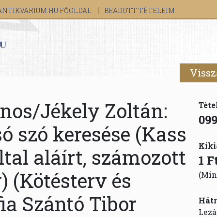
ANTIKVARIUM.HU FŐOLDAL
BEADOTT TÉTELEIM
Vissz
nos/Jékely Zoltán:
Téte
09
só szó keresése (Kass
Kiki
tal aláírt, számozott
1 F
) (Kötésterv és
(Min
fia Szántó Tibor
Hátr
Lezá