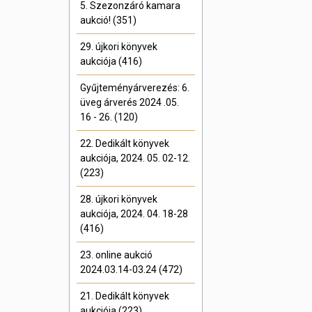
5. Szezonzáró kamara
aukció! (351)
29. újkori könyvek
aukciója (416)
Gyűjteményárverezés: 6.
üveg árverés 2024 .05.
16 - 26. (120)
22. Dedikált könyvek
aukciója, 2024. 05. 02-12.
(223)
28. újkori könyvek
aukciója, 2024. 04. 18-28
(416)
23. online aukció
2024.03.14-03.24 (472)
21. Dedikált könyvek
aukciója (223)