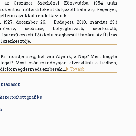
rt az Országos Széchényi Könyvtárba. 1954 után
róként és műfordítóként dolgozott haláláig. Regényei,
 jellemrajzokkal rendelkeznek.
 1927. december 26. – Budapest, 2010. március 29.)
űvész, szobrász, bélyegtervező, szerkesztő,
z Iparművészeti Főiskola megbecsült tanára. Az Új Írás
i szerkesztője.
 "Ki mondja meg, hol van Atyánk, a Nap? Mért hagyta
illagot? Most már mindnyájan elvesztünk a ködben,
edíció: megdermedt emberek,...
Tovább
ő kiadások
kszorosított grafika
ók
k