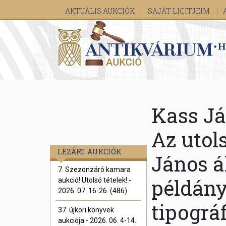
AKTUÁLIS AUKCIÓK
SAJÁT LICITJEIM
Kass Já
Az utol
LEZÁRT AUKCIÓK
János ál
7. Szezonzáró kamara
példány
aukció! Utolsó tételek! -
2026. 07. 16-26. (486)
tipográ
37. újkori könyvek
aukciója - 2026. 06. 4-14.