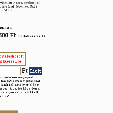
iben az utolsó 5 percben licit
, a lejárati időpont további 5
l módosul.
ési ár:
500
Ft
Licitek száma:
12
citáláshoz itt
entkezzen be!
Ft
Licit
n aukción megnyert
után 15% árverési jutalékot
lunk fel, amely jutalékot
nyert árverést követően a
r alapján azon felül kell
zetni!