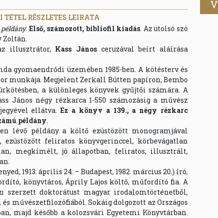
V
 TÉTEL RÉSZLETES LEIRATA
t példány
.
Első, számozott, bibliofil kiadás
. Az utolsó szó
y Zoltán.
z illusztrátor,
Kass János
ceruzával beírt aláírása
mda gyomaendrődi üzemében 1985-ben. A kötésterv és
ibor munkája. Megjelent Zerkall Bütten papíron, Bembo
lúrkötésben, a különleges könyvek gyűjtői számára. A
ass János négy rézkarca 1-550 számozásig a művész
jegyével ellátva.
Ez a könyv a 139., a négy rézkarc
számú példány
.
ben lévő példány a költő ezüstözött monogramjával
l, ezüstözött feliratos könyvgerinccel, körbevágatlan
an, megkímélt, jó állapotban, feliratos, illusztrált,
an.
nyed, 1913. április 24. – Budapest, 1982. március 20.) író,
rdító, könyvtáros, Áprily Lajos költő, műfordító fia. A
n szerzett doktorátust magyar irodalomtörténetből,
és művészetfilozófiából. Sokáig dolgozott az Országos
an, majd később a kolozsvári Egyetemi Könyvtárban.