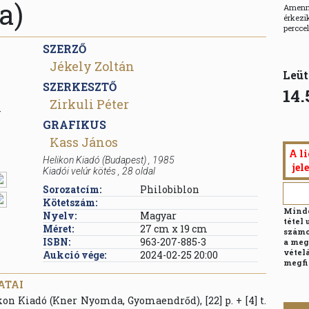
a)
Amenny
érkezik
percce
SZERZŐ
Jékely Zoltán
Leüt
SZERKESZTŐ
14.
Zirkuli Péter
GRAFIKUS
Kass János
A li
Helikon Kiadó
(Budapest)
,
1985
jel
Kiadói velúr kötés
,
28
oldal
Sorozatcím:
Philobiblon
Kötetszám:
Minde
Nyelv:
Magyar
tétel 
Méret:
27 cm x 19 cm
számo
ISBN:
963-207-885-3
a meg
vételá
Aukció vége:
2024-02-25 20:00
megfi
ATAI
kon Kiadó (Kner Nyomda, Gyomaendrőd), [22] p. + [4] t.