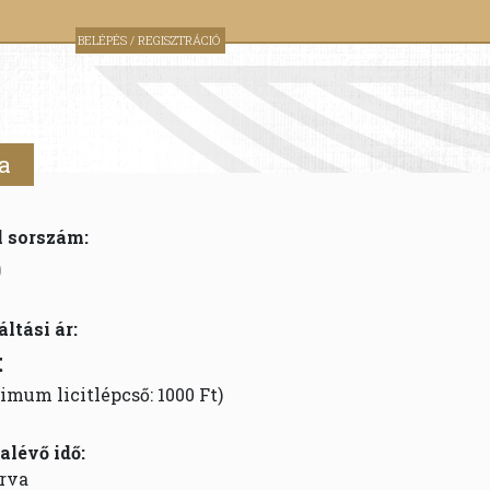
BELÉPÉS / REGISZTRÁCIÓ
a
l sorszám:
9
áltási ár:
t
imum licitlépcső: 1000 Ft)
alévő idő:
rva