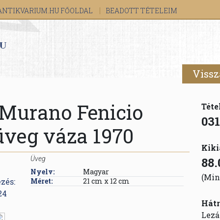
ANTIKVARIUM.HU FŐOLDAL
BEADOTT TÉTELEIM
Vissz
Murano Fenicio
Téte
031
üveg váza 1970
Kiki
Üveg
88.
Nyelv:
Magyar
(Min
Méret:
21 cm x 12 cm
Hátr
Lezá