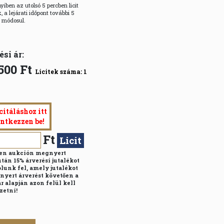
iben az utolsó 5 percben licit
, a lejárati időpont további 5
l módosul.
ési ár:
500
Ft
Licitek száma:
1
citáláshoz itt
entkezzen be!
Ft
Licit
n aukción megnyert
után 15% árverési jutalékot
lunk fel, amely jutalékot
nyert árverést követően a
r alapján azon felül kell
zetni!