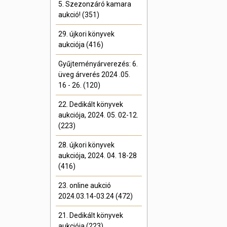
5. Szezonzáró kamara
aukció! (351)
29. újkori könyvek
aukciója (416)
Gyűjteményárverezés: 6.
üveg árverés 2024 .05.
16 - 26. (120)
22. Dedikált könyvek
aukciója, 2024. 05. 02-12.
(223)
28. újkori könyvek
aukciója, 2024. 04. 18-28
(416)
23. online aukció
2024.03.14-03.24 (472)
21. Dedikált könyvek
aukciója (223)