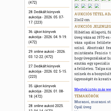
(472)
28. Dedikált könyvek
AUKCIÓS TÉTEL AD
aukciója - 2026. 05. 07-
21x12 cm
17. (223)
AUKCIÓS JELENLEGI
36. újkori könyvek
Hibátlan állapotú, 
aukciója - 2026. 04. 9-19.
üveg váza az 1970-es 
(472)
váza opálos felület
színű. Absztrakt f
29. online aukció - 2026.
mintázata Fenicio t
03. 12-22. (472)
hogy üvegszálakat hu
ezután egy speciális 
27. Dedikált könyvek
a felületen. Talpa s
aukciója - 2026. 02. 5-15.
színek és a bonyolu
(223)
ügyességét és kreati
35. újkori könyvek
Megtekintés más we
aukciója - 2026. 01. 08-
TÉMAKÖRÖK
18. (472)
Muranoi, muranoi st
28. online aukció 2025.
Opál üveg