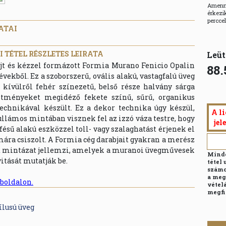
Amenny
érkezik
percce
ATAI
 TÉTEL RÉSZLETES LEIRATA
Leüt
fújt és kézzel formázott Formia Murano Fenicio Opalin
88.
évekből. Ez a szoborszerű, ovális alakú, vastagfalú üveg
e kívülről fehér színezetű, belső része halvány sárga
estményeket megidéző fekete színű, sűrű, organikus
echnikával készült. Ez a dekor technika úgy készül,
A li
llámos mintában visznek fel az izzó váza testre, hogy
jel
fésű alakú eszközzel toll- vagy szalaghatást érjenek el
imára csiszolt. A Formia cég darabjait gyakran a merész
lt mintázat jellemzi, amelyek a muranoi üvegművesek
Minde
vitását mutatják be.
tétel 
számo
a meg
boldalon.
vételá
megfi
ílusú üveg