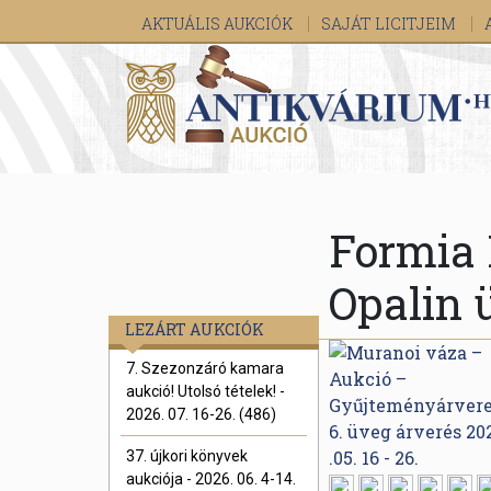
AKTUÁLIS AUKCIÓK
SAJÁT LICITJEIM
Formia 
Opalin 
LEZÁRT AUKCIÓK
7. Szezonzáró kamara
aukció! Utolsó tételek! -
2026. 07. 16-26. (486)
37. újkori könyvek
aukciója - 2026. 06. 4-14.