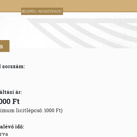
BELÉPÉS / REGISZTRÁCIÓ
a
l sorszám:
áltási ár:
000 Ft
imum licitlépcső: 1000 Ft)
alévő idő:
rva