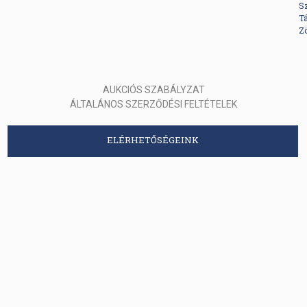
S
Tá
Z
AUKCIÓS SZABÁLYZAT
ÁLTALÁNOS SZERZŐDÉSI FELTÉTELEK
ELÉRHETŐSÉGEINK