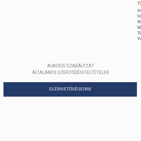
T
A
Gr
Ha
I
Tö
V
AUKCIÓS SZABÁLYZAT
ÁLTALÁNOS SZERZŐDÉSI FELTÉTELEK
ELÉRHETŐSÉGEINK