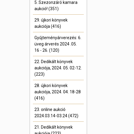
5. Szezonzáró kamara
aukció! (351)
29. újkori könyvek
aukciója (416)
Gyűjteményárverezés: 6.
üveg árverés 2024 .05.
16 - 26. (120)
22. Dedikált könyvek
aukciója, 2024. 05. 02-12.
(223)
28. újkori könyvek
aukciója, 2024. 04. 18-28
(416)
23. online aukció
2024.03.14-03.24 (472)
21. Dedikált könyvek
aukciója (223)