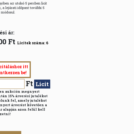
iben az utolsó 5 percben licit
, a lejárati időpont további 5
l módosul.
ési ár:
00
Ft
Licitek száma:
6
citáláshoz itt
entkezzen be!
Ft
Licit
n aukción megnyert
után 15% árverési jutalékot
lunk fel, amely jutalékot
nyert árverést követően a
r alapján azon felül kell
zetni!