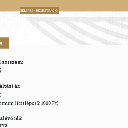
BELÉPÉS / REGISZTRÁCIÓ
a
l sorszám:
5
áltási ár:
t
imum licitlépcső: 1000 Ft)
alévő idő:
rva