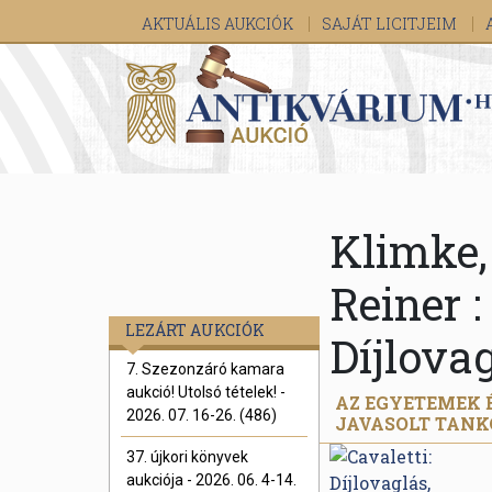
AKTUÁLIS AUKCIÓK
SAJÁT LICITJEIM
Klimke,
Reiner :
LEZÁRT AUKCIÓK
Díjlovag
7. Szezonzáró kamara
aukció! Utolsó tételek! -
AZ EGYETEMEK 
2026. 07. 16-26. (486)
JAVASOLT TAN
37. újkori könyvek
aukciója - 2026. 06. 4-14.