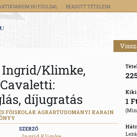
ANTIKVARIUM.HU FŐOLDAL
BEADOTT TÉTELEIM
Vissz
 Ingrid/Klimke,
Téte
22
 Cavaletti:
Kiki
lás, díjugratás
1 F
(Min
ÉS FŐISKOLÁK AGRÁRTUDOMÁNYI KARAIN
KÖNYV
Hátr
SZERZŐ
Lezá
Ingrid Klimke