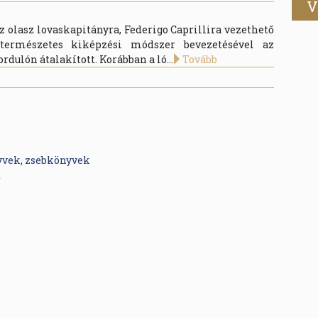
V
z olasz lovaskapitányra, Federigo Caprillira vezethető
 természetes kiképzési módszer bevezetésével az
ordulón átalakított. Korábban a ló...
Tovább
yvek, zsebkönyvek
t