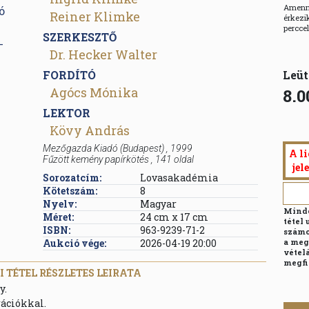
Amenny
Reiner Klimke
érkezik
percce
SZERKESZTŐ
Dr. Hecker Walter
FORDÍTÓ
Leüt
Agócs Mónika
8.0
LEKTOR
Kövy András
Mezőgazda Kiadó
(Budapest)
,
1999
A li
Fűzött kemény papírkötés
,
141
oldal
jel
Sorozatcím:
Lovasakadémia
Kötetszám:
8
Nyelv:
Magyar
Minde
Méret:
24 cm x 17 cm
tétel 
ISBN:
963-9239-71-2
számo
Aukció vége:
2026-04-19 20:00
a meg
vételá
megfi
 TÉTEL RÉSZLETES LEIRATA
y.
rációkkal.