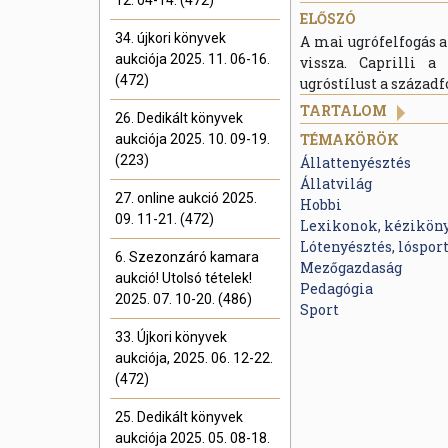
12. 04-14. (472)
ELŐSZÓ
34. újkori könyvek
A mai ugrófelfogás a
aukciója 2025. 11. 06-16.
vissza. Caprilli a
(472)
ugróstílust a századf
TARTALOM
26. Dedikált könyvek
TÉMAKÖRÖK
aukciója 2025. 10. 09-19.
(223)
Állattenyésztés
Állatvilág
27. online aukció 2025.
Hobbi
09. 11-21. (472)
Lexikonok, kézikön
Lótenyésztés, lóspor
6. Szezonzáró kamara
Mezőgazdaság
aukció! Utolsó tételek!
Pedagógia
2025. 07. 10-20. (486)
Sport
33. Újkori könyvek
aukciója, 2025. 06. 12-22.
(472)
25. Dedikált könyvek
aukciója 2025. 05. 08-18.