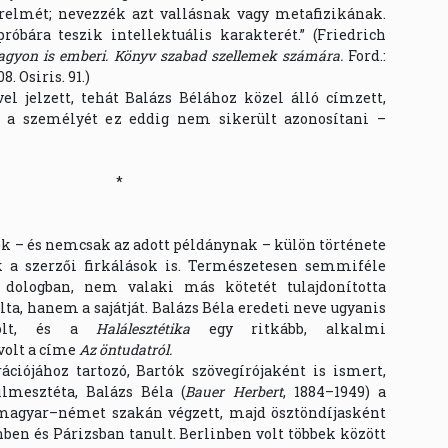
erelmét; nevezzék azt vallásnak vagy metafizikának.
róbára teszik intellektuális karakterét.” (Friedrich
gyon is emberi. Könyv szabad szellemek számára.
Ford.:
. Osiris. 91.)
el jelzett, tehát Balázs Bélához közel álló címzett,
a személyét ez eddig nem sikerült azonosítani –
*
ek – és nemcsak az adott példánynak – külön története
k a szerzői firkálások is. Természetesen semmiféle
a dologban, nem valaki más kötetét tulajdonította
a, hanem a sajátját. Balázs Béla eredeti neve ugyanis
volt, és a
Halálesztétika
egy ritkább, alkalmi
volt a címe
Az öntudatról.
ációjához tartozó, Bartók szövegírójaként is ismert,
ilmesztéta, Balázs Béla (
Bauer Herbert
, 1884–1949) a
magyar–német szakán végzett, majd ösztöndíjasként
ben és Párizsban tanult. Berlinben volt többek között