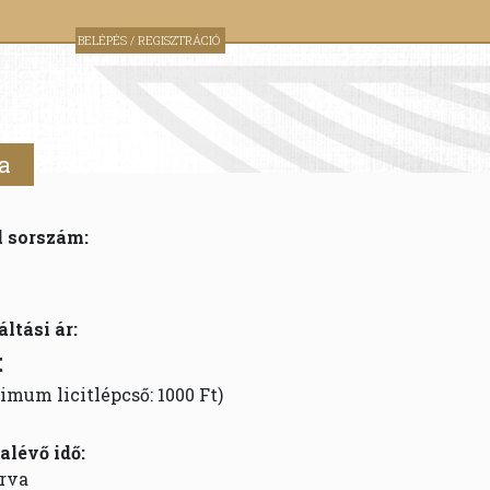
BELÉPÉS / REGISZTRÁCIÓ
a
l sorszám:
áltási ár:
t
imum licitlépcső: 1000 Ft)
alévő idő:
rva