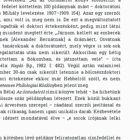
k fedelet köttettem 100 pldánynak mást – doktorátusi
ts Mihály levelezése. 1907–1909. 154). Azaz egy szerzői
ó, ami volt is, meg nem is. De ezt a megváltoztatott
gadták el doktori értekezésként, pedig, mint látni
eg mindent megtett érte. „Járnom kellett az emberek
rnek [Alexander Bernátnak] a drámáért, Osvátnak
 tanároknak a doktorátusért, mely végre is sok-sok
egaláztatás után nem sikerült. Akkoriban egy hétig
tartottam a fiókomban, és játszottam vele” – írta
Béla:
Napló
. Bp., 1982. I: 482). Végül aztán valamivel
ember 30-án csak sikerült letennie a bölcsészdoktori
ktori értekezése ekkor már Hebbelről szólt, és nem
etemes Philologiai Közlöny
ben jelent meg.
s Béla)
Az öntudatról
című könyve tehát – ha hihetünk
össze száz példányban létezett. Ezek közül bukkant
i árverésen szerepel – ráadásul szerzői javítással és
ak ritkaság, hanem igazi unikális darab. Kézbevétele
 idézett mondatával élve – „e sorok írójának lelki
n kötésben lévő példány feliratozatlan címfedéllel és