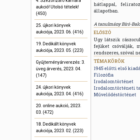
4. Szezonzáró kamara
hátlappal, felirato
aukció! Utolsó tételek!
állapotban.
(450)
A tanulmány Bíró-Bal
25. újkori könyvek
aukciója, 2023. 06. (416)
ELŐSZÓ
Ugy látszik rászor
19. Dedikált könyvek
fejüket csóválják,
aukciója, 2023. 05. (223)
rendszeres, szóval n
TÉMAKÖRÖK
Gyűjteményárverezés: 3.
1945 előtti első kiad
üveg árverés, 2023. 04.
Filozófia
(147)
Irodalomtörténet
24. újkori könyvek
Irodalomtörténeti 
aukciója, 2023. 04. (416)
Művelődéstörténet
20. online aukció, 2023.
03. (472)
18. Dedikált könyvek
aukciója, 2023. 02. (223)