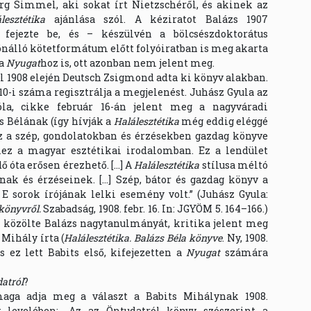
org Simmel, aki sokat írt Nietzschéről, és akinek az
lesztétika
ajánlása szól. A kéziratot Balázs 1907
fejezte be, és – készülvén a bölcsészdoktorátus
önálló kötetformátum előtt folyóiratban is meg akarta
 a
Nyugat
hoz is, ott azonban nem jelent meg.
ül 1908 elején Deutsch Zsigmond adta ki könyv alakban.
 10-i száma regisztrálja a megjelenést. Juhász Gyula az
óla, cikke február 16-án jelent meg a nagyváradi
zs Bélának (így hívják a
Halálesztétika
még eddig eléggé
ez a szép, gondolatokban és érzésekben gazdag könyve
elez a magyar esztétikai irodalomban. Ez a lendület
ő óta erősen érezhető. […] A
Halálesztétika
stílusa méltó
inak és érzéseinek. […] Szép, bátor és gazdag könyv a
 E sorok írójának lelki esemény volt.” (Juhász Gyula:
 könyvről.
Szabadság, 1908. febr. 16. In: JGYÖM 5. 164–166.)
közölte Balázs nagytanulmányát, kritika jelent meg
 Mihály írta (
Halálesztétika. Balázs Béla könyve
. Ny, 1908.
és ez lett Babits első, kifejezetten a
Nyugat
számára
atról
?
aga adja meg a választ a Babits Mihálynak 1908.
 levelében: „Az az Öntudatról könyv szószerint a