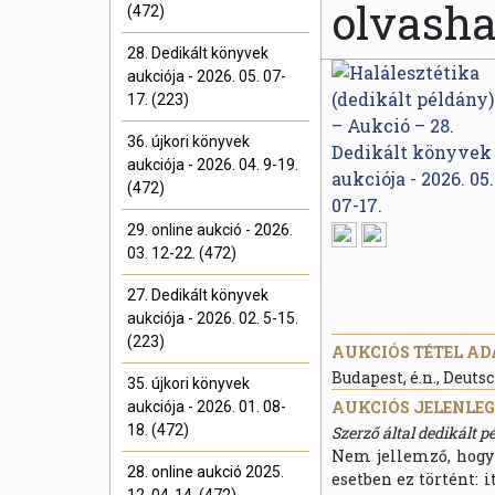
olvasha
(472)
28. Dedikált könyvek
aukciója - 2026. 05. 07-
17. (223)
36. újkori könyvek
aukciója - 2026. 04. 9-19.
(472)
29. online aukció - 2026.
03. 12-22. (472)
27. Dedikált könyvek
aukciója - 2026. 02. 5-15.
(223)
AUKCIÓS TÉTEL AD
Budapest, é.n., Deut
35. újkori könyvek
AUKCIÓS JELENLEGI
aukciója - 2026. 01. 08-
18. (472)
Szerző által dedikált p
Nem jellemző, hogy e
28. online aukció 2025.
esetben ez történt: i