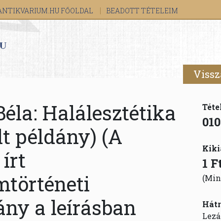
ANTIKVARIUM.HU FŐOLDAL
BEADOTT TÉTELEIM
Vissz
Béla: Halálesztétika
Téte
010
lt példány) (A
Kiki
 írt
1 F
mtörténeti
(Min
ny a leírásban
Hátr
Lezá