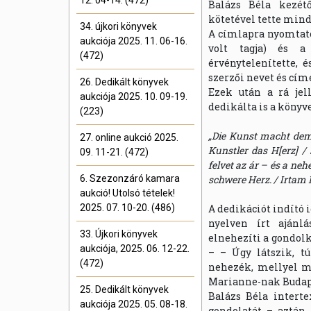
12. 04-14. (472)
Balázs Béla kezét
kötetével tette mind
34. újkori könyvek
A címlapra nyomtato
aukciója 2025. 11. 06-16.
volt tagja) és 
(472)
érvénytelenítette, é
szerzői nevet és címe
26. Dedikált könyvek
Ezek után a rá jel
aukciója 2025. 10. 09-19.
dedikálta is a könyve
(223)
„Die Kunst macht dem
27. online aukció 2025.
Kunstler das H[erz] 
09. 11-21. (472)
felvet az ár – és a ne
6. Szezonzáró kamara
schwere Herz. / Irtam 
aukció! Utolsó tételek!
2025. 07. 10-20. (486)
A dedikációt indító 
nyelven írt ajánlá
33. Újkori könyvek
elnehezíti a gondolk
aukciója, 2025. 06. 12-22.
– – Úgy látszik, t
(472)
nehezék, mellyel mé
Marianne-nak Budapest
25. Dedikált könyvek
Balázs Béla interte
aukciója 2025. 05. 08-18.
gondolatát – aztán 