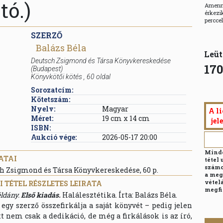
tó.)
Amenny
érkezik
percce
SZERZŐ
Balázs Béla
Leüt
Deutsch Zsigmond és Társa Könyvkereskedése
170
(Budapest)
Könyvkötői kötés
,
60
oldal
Sorozatcím:
Kötetszám:
Nyelv:
Magyar
A li
Méret:
19 cm x 14 cm
jel
ISBN:
Aukció vége:
2026-05-17 20:00
Minde
ATAI
tétel 
számo
sch Zsigmond és Társa Könyvkereskedése, 60 p.
a meg
vételá
 TÉTEL RÉSZLETES LEIRATA
megfi
éldány.
Első kiadás.
Halálesztétika. Írta: Balázs Béla.
gy szerző összefirkálja a saját könyvét – pedig jelen
tt nem csak a dedikáció, de még a firkálások is az író,