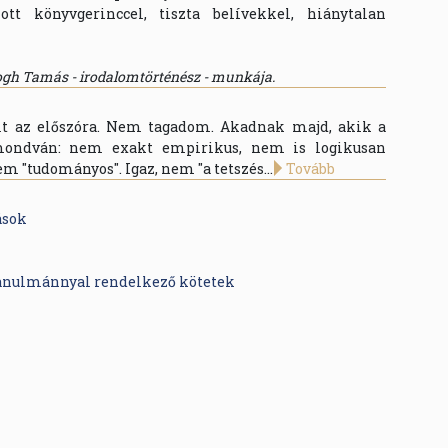
zott könyvgerinccel, tiszta belívekkel, hiánytalan
ogh Tamás - irodalomtörténész - munkája.
ult az előszóra. Nem tagadom. Akadnak majd, akik a
 mondván: nem exakt empirikus, nem is logikusan
em "tudományos". Igaz, nem "a tetszés...
Tovább
ások
tanulmánnyal rendelkező kötetek