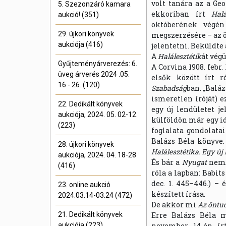
volt tanára az a Ge
5. Szezonzáró kamara
ekkoriban írt
Halá
aukció! (351)
októberének végén 
29. újkori könyvek
megszerzésére – az 
aukciója (416)
jelentetni. Beküldte
A
Halálesztétik
át vég
Gyűjteményárverezés: 6.
A Corvina 1908. febr.
üveg árverés 2024 .05.
elsők között írt r
16 - 26. (120)
Szabadság
ban. „Balá
ismeretlen íróját) 
22. Dedikált könyvek
egy új lendületet j
aukciója, 2024. 05. 02-12.
külföldön már egy id
(223)
foglalata gondolata
Balázs Béla könyve.
28. újkori könyvek
Halálesztétika. Egy új
aukciója, 2024. 04. 18-28
És bár a
Nyugat
nem 
(416)
róla a lapban: Babits
dec. 1. 445–446.) – 
23. online aukció
készített írása.
2024.03.14-03.24 (472)
De akkor mi
Az öntud
21. Dedikált könyvek
Erre Balázs Béla m
aukciója (223)
november 14-én írt