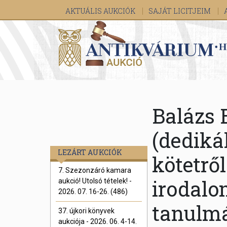
AKTUÁLIS AUKCIÓK
SAJÁT LICITJEIM
Balázs 
(dediká
LEZÁRT AUKCIÓK
kötetről
7. Szezonzáró kamara
irodalo
aukció! Utolsó tételek! -
2026. 07. 16-26. (486)
tanulmá
37. újkori könyvek
aukciója - 2026. 06. 4-14.