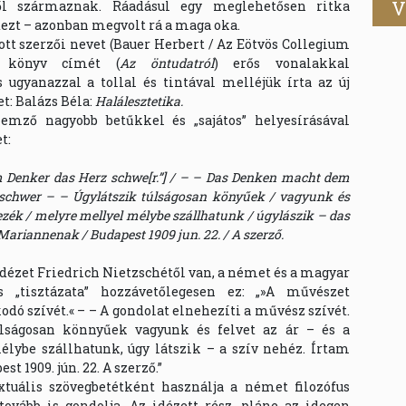
V
ől származnak. Ráadásul egy meglehetősen ritka
ezt – azonban megvolt rá a maga oka.
tt szerzői nevet (Bauer Herbert / Az Eötvös Collegium
a könyv címét (
Az öntudatról
) erős vonalakkal
s ugyanazzal a tollal és tintával melléjük írta az új
t: Balázs Béla:
Halálesztetika.
lemző nagyobb betűkkel és „sajátos” helyesírásával
t:
 Denker das Herz schwe[r.”] / – – Das Denken macht dem
/ schwer – – Úgylátszik túlságosan könyűek / vagyunk és
hezék / melyre mellyel mélybe szállhatunk / úgylászik – das
Mariannenak / Budapest 1909 jun. 22. / A szerző.
idézet Friedrich Nietzschétől van, a német és a magyar
s „tisztázata” hozzávetőlegesen ez: „»A művészet
odó szívét.« – – A gondolat elnehezíti a művész szívét.
úlságosan könnyűek vagyunk és felvet az ár – és a
lybe szállhatunk, úgy látszik – a szív nehéz. Írtam
 1909. jún. 22. A szerző.”
xtuális szövegbetétként használja a német filozófus
tovább is gondolja. Az idézett rész, pláne az idegen