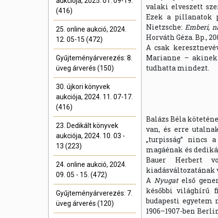
aukciója, 2025. 01. 09-19.
valaki elveszett sz
(416)
Ezek a pillanatok p
Nietzsche:
Emberi, na
25. online aukció, 2024.
Horváth Géza. Bp., 2008
12. 05-15 (472)
A csak keresztnevév
Marianne – akinek 
Gyűjteményárverezés: 8.
tudhatta mindezt.
üveg árverés (150)
30. újkori könyvek
aukciója, 2024. 11. 07-17.
(416)
Balázs Béla kötetén
23. Dedikált könyvek
van, és erre utalna
aukciója, 2024. 10. 03 -
„turpisság” nincs 
13 (223)
magáénak és dedikált
Bauer Herbert 
24. online aukció, 2024.
kiadásváltozatának 
09. 05 - 15. (472)
A
Nyugat
első gener
későbbi világhírű f
Gyűjteményárverezés: 7.
budapesti egyetem 
üveg árverés (120)
1906–1907-ben Berlin