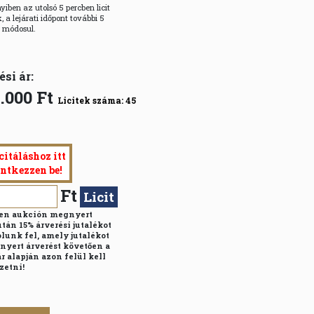
iben az utolsó 5 percben licit
, a lejárati időpont további 5
l módosul.
ési ár:
.000
Ft
Licitek száma:
45
citáláshoz itt
entkezzen be!
Ft
Licit
n aukción megnyert
után 15% árverési jutalékot
lunk fel, amely jutalékot
nyert árverést követően a
r alapján azon felül kell
zetni!