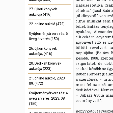
Halálesztetika. Csa
27. újkori könyvek
célokra.” (lásd Babi
aukciója (416)
„álkönyvről” van sz
című munkát sem fo
22. online aukció (472)
lehet, Balázs tényl
nyakára, Alexande
Gyűjteményárverezés: 5.
cikkekért, egyetemi
üveg árverés (150)
agyonvert idő és m
töltött revolvert 
26. újkori könyvek
naplójába. (Balázs 
aukciója, (416)
később, 1908. szept
szigorlatot, de do
20. Dedikált könyvek
sokkal később az
Egy
aukciója (223)
Bauer Herbert (Baláz
21. online aukció, 2023.
a szerzőnek – mind
09. (472)
most fel az első, am
dedikációval. Nemcs
Gyűjteményárverezés: 4.
– Juhász Gyula már
üveg árverés, 2023. 08.
esemény volt”.
(150)
Könyvkötői félvászo