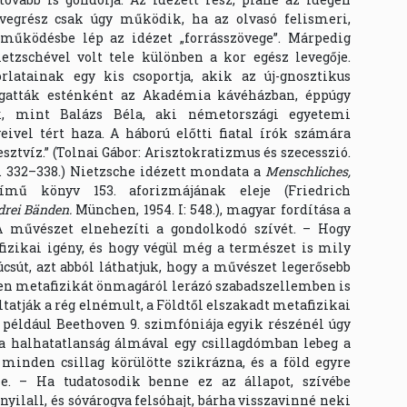
övegrész csak úgy működik, ha az olvasó felismeri,
 működésbe lép az idézet „forrásszövege”. Márpedig
tzschével volt tele különben a kor egész levegője.
rlatainak egy kis csoportja, akik az új-gnosztikus
gatták esténként az Akadémia kávéházban, éppúgy
ák, mint Balázs Béla, aki németországi egyetemi
eivel tért haza. A háború előtti fiatal írók számára
sztvíz.” (Tolnai Gábor: Arisztokratizmus és szecesszió.
z. 332–338.) Nietzsche idézett mondata a
Menschliches,
mű könyv 153. aforizmájának eleje (Friedrich
drei Bänden.
München, 1954. I: 548.), magyar fordítása a
„A művészet elnehezíti a gondolkodó szívét. – Hogy
izikai igény, és hogy végül még a természet is mily
csút, azt abból láthatjuk, hogy a művészet legerősebb
n metafizikát önmagáról lerázó szabadszellemben is
atják a rég elnémult, a Földtől elszakadt metafizikai
 például Beethoven 9. szimfóniája egyik részénél úgy
 a halhatatlanság álmával egy csillagdómban lebeg a
 minden csillag körülötte szikrázna, és a föld egyre
e. – Ha tudatosodik benne ez az állapot, szívébe
yilall, és sóvárogva felsóhajt, bárha visszavinné neki