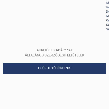
D
Ir
K
Mű
Or
S
V
AUKCIÓS SZABÁLYZAT
ÁLTALÁNOS SZERZŐDÉSI FELTÉTELEK
ELÉRHETŐSÉGEINK