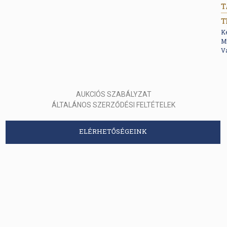
T
K
M
Va
AUKCIÓS SZABÁLYZAT
ÁLTALÁNOS SZERZŐDÉSI FELTÉTELEK
ELÉRHETŐSÉGEINK