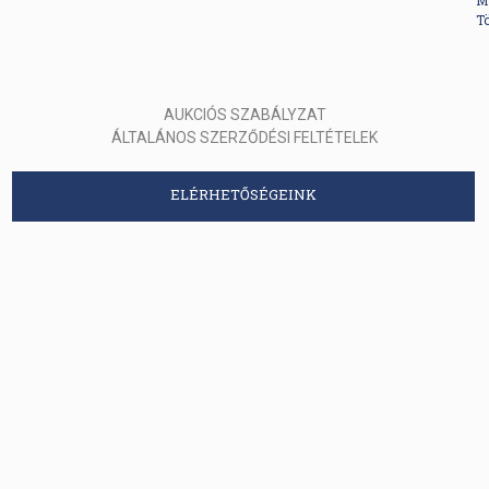
M
Tö
AUKCIÓS SZABÁLYZAT
ÁLTALÁNOS SZERZŐDÉSI FELTÉTELEK
ELÉRHETŐSÉGEINK