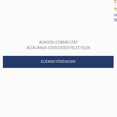
T
19
If
AUKCIÓS SZABÁLYZAT
ÁLTALÁNOS SZERZŐDÉSI FELTÉTELEK
ELÉRHETŐSÉGEINK