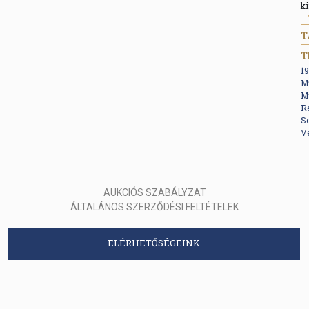
ki
T
19
Mű
Mű
Re
Sc
V
AUKCIÓS SZABÁLYZAT
ÁLTALÁNOS SZERZŐDÉSI FELTÉTELEK
ELÉRHETŐSÉGEINK