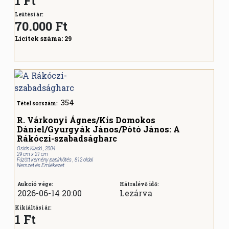
1 Ft
Leütési ár:
70.000
Ft
Licitek száma:
29
354
Tétel sorszám:
R. Várkonyi Ágnes/Kis Domokos
Dániel/Gyurgyák János/Pótó János: A
Rákóczi-szabadságharc
Osiris Kiadó , 2004
29 cm x 21 cm
Fűzött kemény papírkötés , 812 oldal
Nemzet és Emlékezet
Aukció vége:
Hátralévő idő:
2026-06-14 20:00
Lezárva
Kikiáltási ár:
1 Ft