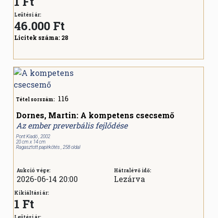
1 Ft
Leütési ár:
46.000
Ft
Licitek száma:
28
116
Tétel sorszám:
Dornes, Martin: A kompetens csecsemő
Az ember preverbális fejlődése
Pont Kiadó , 2002
20 cm x 14 cm
Ragasztott papírkötés , 258 oldal
Aukció vége:
Hátralévő idő:
2026-06-14 20:00
Lezárva
Kikiáltási ár:
1 Ft
Leütési ár: