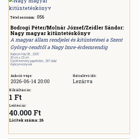
056
Tétel sorszám:
Bodrogi Péter/Molnár József/Zeidler Sándor:
Nagy magyar kitüntetéskönyv
A magyar állam rendjelei és kitüntetései a Szent
György-rendtől a Nagy Imre-érdemrendig
Rubicon-Ház Bt. , 2005
30 cm x 23 cm
Fűzött kemény papírkötés , 287 oldal
Rubicon-könyvek
Aukció vége:
Hátralévő idő:
2026-06-14 20:00
Lezárva
Kikiáltási ár:
1 Ft
Leütési ár:
40.000
Ft
Licitek száma:
26