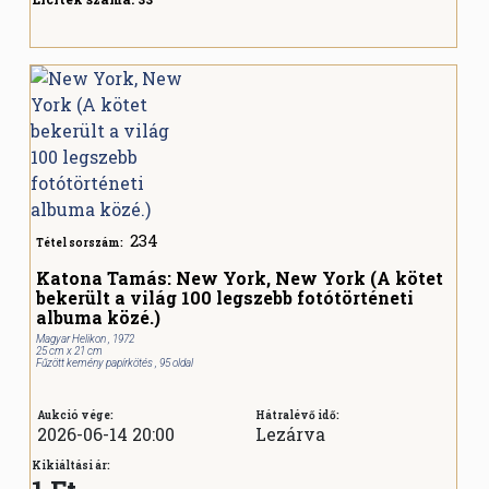
234
Tétel sorszám:
Katona Tamás: New York, New York (A kötet
bekerült a világ 100 legszebb fotótörténeti
albuma közé.)
Magyar Helikon , 1972
25 cm x 21 cm
Fűzött kemény papírkötés , 95 oldal
Aukció vége:
Hátralévő idő:
2026-06-14 20:00
Lezárva
Kikiáltási ár: