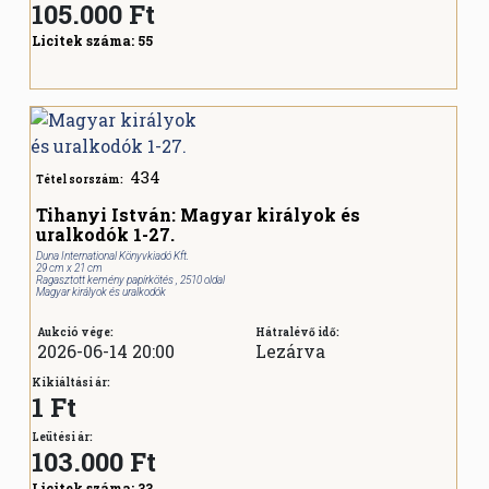
105.000
Ft
Licitek száma:
55
434
Tétel sorszám:
Tihanyi István: Magyar királyok és
uralkodók 1-27.
Duna International Könyvkiadó Kft.
29 cm x 21 cm
Ragasztott kemény papírkötés , 2510 oldal
Magyar királyok és uralkodók
Aukció vége:
Hátralévő idő:
2026-06-14 20:00
Lezárva
Kikiáltási ár:
1 Ft
Leütési ár:
103.000
Ft
Licitek száma:
33