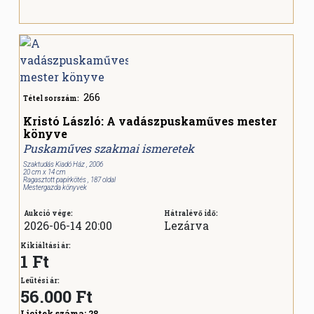
266
Tétel sorszám:
Kristó László: A vadászpuskaműves mester
könyve
Puskaműves szakmai ismeretek
Szaktudás Kiadó Ház , 2006
20 cm x 14 cm
Ragasztott papírkötés , 187 oldal
Mestergazda könyvek
Aukció vége:
Hátralévő idő:
2026-06-14 20:00
Lezárva
Kikiáltási ár:
1 Ft
Leütési ár:
56.000
Ft
Licitek száma:
28