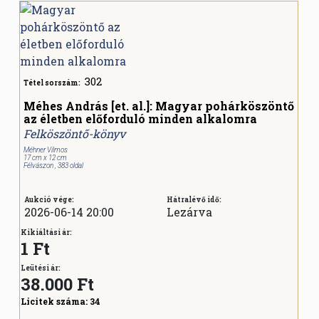
302
Tétel sorszám:
Méhes András [et. al.]: Magyar pohárköszöntő
az életben előforduló minden alkalomra
Felköszöntő-könyv
Méhner Vilmos
17 cm x 12 cm
Félvászon , 383 oldal
Aukció vége:
Hátralévő idő:
2026-06-14 20:00
Lezárva
Kikiáltási ár:
1 Ft
Leütési ár:
38.000
Ft
Licitek száma:
34