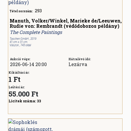
293
Tétel sorszám:
Manuth, Volker/Winkel, Marieke de/Leeuwen,
Rudie von: Rembrandt (védődobozos példány)
The Complete Paintings
Taschen GmbH , 2019
41 cm x 31 cm
Vászon , 743 oldal
Aukció vége:
Hátralévő idő:
2026-06-14 20:00
Lezárva
Kikiáltási ár:
1 Ft
Leütési ár:
55.000
Ft
Licitek száma:
33