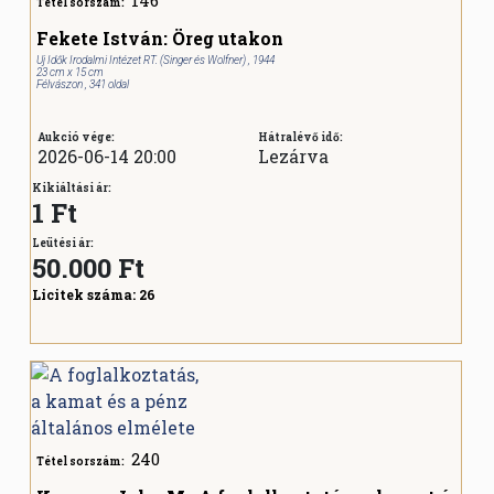
Tétel sorszám:
Fekete István: Öreg utakon
Uj Idők Irodalmi Intézet RT. (Singer és Wolfner) , 1944
23 cm x 15 cm
Félvászon , 341 oldal
Aukció vége:
Hátralévő idő:
2026-06-14 20:00
Lezárva
Kikiáltási ár:
1 Ft
Leütési ár:
50.000
Ft
Licitek száma:
26
240
Tétel sorszám: