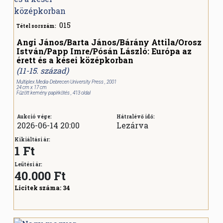
015
Tétel sorszám:
Angi János/Barta János/Bárány Attila/Orosz
István/Papp Imre/Pósán László: Európa az
érett és a kései középkorban
(11-15. század)
Multiplex Media-Debrecen University Press , 2001
24 cm x 17 cm
Fűzött kemény papírkötés , 413 oldal
Aukció vége:
Hátralévő idő:
2026-06-14 20:00
Lezárva
Kikiáltási ár:
1 Ft
Leütési ár:
40.000
Ft
Licitek száma:
34