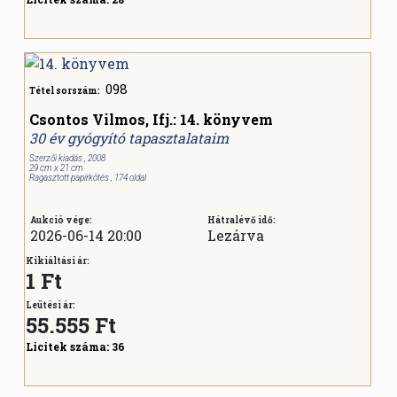
098
Tétel sorszám:
Csontos Vilmos, Ifj.: 14. könyvem
30 év gyógyító tapasztalataim
Szerzői kiadás , 2008
29 cm x 21 cm
Ragasztott papírkötés , 174 oldal
Aukció vége:
Hátralévő idő:
2026-06-14 20:00
Lezárva
Kikiáltási ár:
1 Ft
Leütési ár:
55.555
Ft
Licitek száma:
36