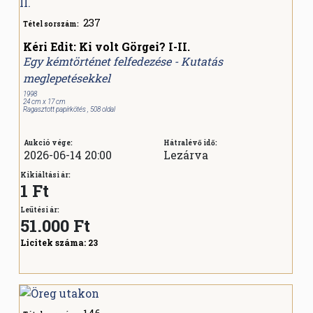
237
Tétel sorszám:
Kéri Edit: Ki volt Görgei? I-II.
Egy kémtörténet felfedezése - Kutatás
meglepetésekkel
1998
24 cm x 17 cm
Ragasztott papírkötés , 508 oldal
Aukció vége:
Hátralévő idő:
2026-06-14 20:00
Lezárva
Kikiáltási ár:
1 Ft
Leütési ár:
51.000
Ft
Licitek száma:
23
146