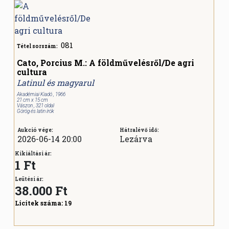
081
Tétel sorszám:
Cato, Porcius M.: A földművelésről/De agri
cultura
Latinul és magyarul
Akadémiai Kiadó , 1966
21 cm x 15 cm
Vászon , 321 oldal
Görög és latin írók
Aukció vége:
Hátralévő idő:
2026-06-14 20:00
Lezárva
Kikiáltási ár:
1 Ft
Leütési ár:
38.000
Ft
Licitek száma:
19