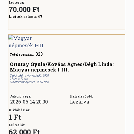
Leütési ár:
70.000
Ft
Licitek száma:
47
323
Tétel sorszám:
Ortutay Gyula/Kovács Ágnes/Dégh Linda:
Magyar népmesék I-III.
Szépirodalmi Könyvkiadó , 1960
17 cm x 11 cm
Fűzött keménykötés , 2859 oldal
Aukció vége:
Hátralévő idő:
2026-06-14 20:00
Lezárva
Kikiáltási ár:
1 Ft
Leütési ár:
62.000
Ft