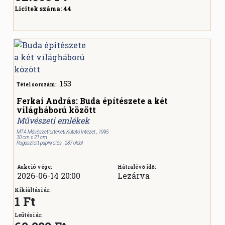
Licitek száma:
44
153
Tétel sorszám:
Ferkai András: Buda építészete a két
világháború között
Művészeti emlékek
MTA Művészettörténeti Kutató Intézet , 1995
30 cm x 21 cm
Ragasztott papírkötés , 287 oldal
Aukció vége:
Hátralévő idő:
2026-06-14 20:00
Lezárva
Kikiáltási ár:
1 Ft
Leütési ár: