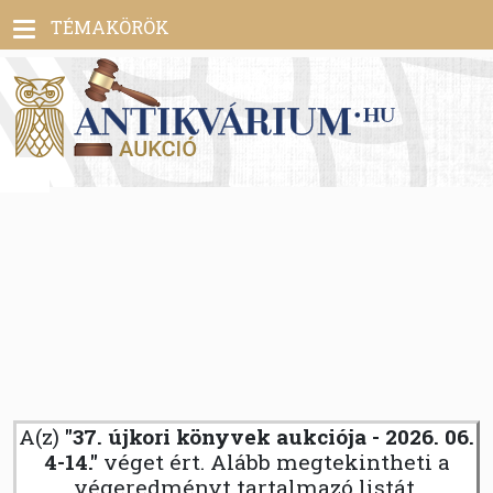
Toggle
TÉMAKÖRÖK
navigation
A(z)
"37. újkori könyvek aukciója - 2026. 06.
4-14."
véget ért. Alább megtekintheti a
végeredményt tartalmazó listát.