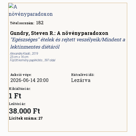
182
Tétel sorszám:
Gundry, Steven R.: A növényparadoxon
"Egészséges" ételek és rejtett veszélyeik/Mindent a
lektinmentes diétáról
Alexandra Kiadó , 2019
23 cm x 16 cm
Fűzött kemény papírkötés , 397 oldal
Aukció vége:
Hátralévő idő:
2026-06-14 20:00
Lezárva
Kikiáltási ár:
1 Ft
Leütési ár:
38.000
Ft
Licitek száma:
27