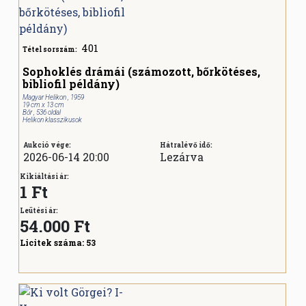
401
Tétel sorszám:
Sophoklés drámái (számozott, bőrkötéses,
bibliofil példány)
Magyar Helikon , 1959
19 cm x 13 cm
Bőr , 536 oldal
Helikon klasszikusok
Aukció vége:
Hátralévő idő:
2026-06-14 20:00
Lezárva
Kikiáltási ár:
1 Ft
Leütési ár:
54.000
Ft
Licitek száma:
53