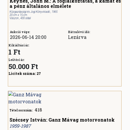
Keynes, John M.: A foglalkoztatás, a kamat és
a pénz általános elmélete
Közgazdasági és Jogi Könyvkiadó , 1965
20 cm x 15 cm
Vászon , 430 oldal
Aukció vége:
Hátralévő idő:
2026-06-14 20:00
Lezárva
Kikiáltási ár:
1 Ft
Leütési ár:
50.000
Ft
Licitek száma:
27
418
Tétel sorszám:
Szécsey István: Ganz Mávag motorvonatok
1959-1987