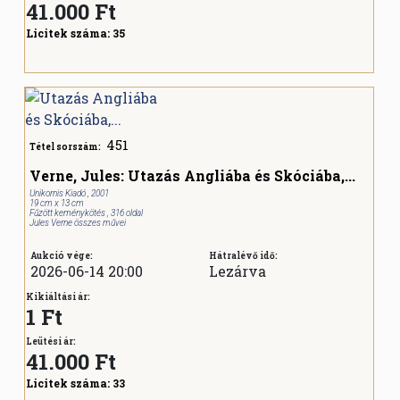
41.000
Ft
Licitek száma:
35
451
Tétel sorszám:
Verne, Jules: Utazás Angliába és Skóciába,...
Unikornis Kiadó , 2001
19 cm x 13 cm
Fűzött keménykötés , 316 oldal
Jules Verne összes művei
Aukció vége:
Hátralévő idő:
2026-06-14 20:00
Lezárva
Kikiáltási ár:
1 Ft
Leütési ár:
41.000
Ft
Licitek száma:
33