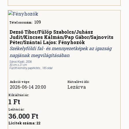
109
Tétel sorszám:
Dezső Tibor/Fülöp Szabolcs/Juhász
Judit/Kincses Kálmán/Pap Gábor/Sajnovits
Péter/Szántai Lajos: Fényhozók
Székelyföldi fal- és mennyezetképek az igazság
napjának megvilágításában
Sárosi Kiadó , 2006
30 cm x 21 cm
Fűzött kemény papírkötés , 185 oldal
Aukció vége:
Hátralévő idő:
2026-06-14 20:00
Lezárva
Kikiáltási ár:
1 Ft
Leütési ár:
36.000
Ft
Licitek száma:
22