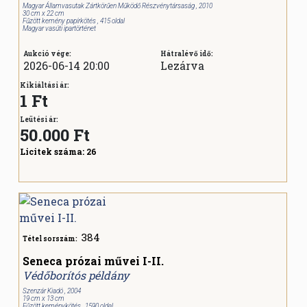
Magyar Államvasutak Zártkörűen Működő Részvénytársaság , 2010
30 cm x 22 cm
Fűzött kemény papírkötés , 415 oldal
Magyar vasúti ipartörténet
Aukció vége:
Hátralévő idő:
2026-06-14 20:00
Lezárva
Kikiáltási ár:
1 Ft
Leütési ár:
50.000
Ft
Licitek száma:
26
384
Tétel sorszám:
Seneca prózai művei I-II.
Védőborítós példány
Szenzár Kiadó , 2004
19 cm x 13 cm
Fűzött keménykötés , 1590 oldal