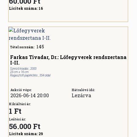
60.000
Ft
Licitek száma:
16
145
Tétel sorszám:
Farkas Tivadar, Dr.: Lőfegyverek rendszertana
I-II.
Szerzői kiadás , 2000
23 cm x 16 cm
Ragasztott papírkötés , 354 oldal
Aukció vége:
Hátralévő idő:
2026-06-14 20:00
Lezárva
Kikiáltási ár:
1 Ft
Leütési ár:
56.000
Ft
Licitek száma:
29