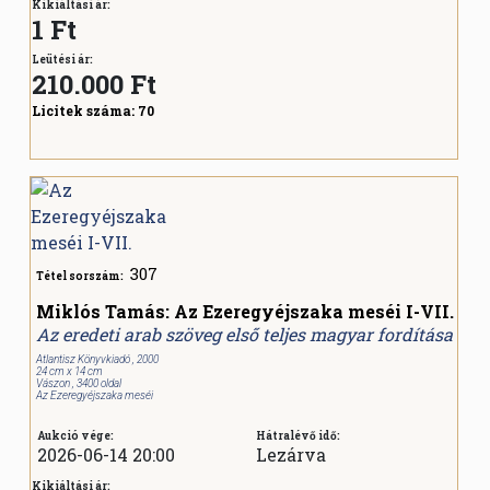
Kikiáltási ár:
1 Ft
Leütési ár:
210.000
Ft
Licitek száma:
70
307
Tétel sorszám:
Miklós Tamás: Az Ezeregyéjszaka meséi I-VII.
Az eredeti arab szöveg első teljes magyar fordítása
Atlantisz Könyvkiadó , 2000
24 cm x 14 cm
Vászon , 3400 oldal
Az Ezeregyéjszaka meséi
Aukció vége:
Hátralévő idő:
2026-06-14 20:00
Lezárva
Kikiáltási ár: