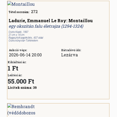
272
Tétel sorszám:
Ladurie, Emmanuel Le Roy: Montaillou
egy okszitán falu életrajza (1294-1324)
Osiris Kiadó , 1997
21 cm x 14 cm
Ragasztott papírkötés , 607 oldal
Osiris könyvtár-Történelem
Aukció vége:
Hátralévő idő:
2026-06-14 20:00
Lezárva
Kikiáltási ár:
1 Ft
Leütési ár:
55.000
Ft
Licitek száma:
39