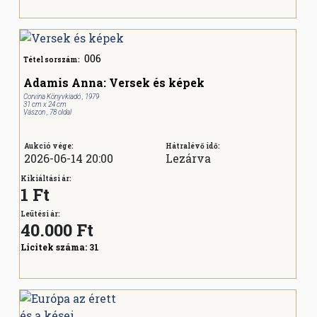
006
Tétel sorszám:
Adamis Anna: Versek és képek
Corvina Könyvkiadó , 1979
31 cm x 24 cm
Vászon , 78 oldal
Aukció vége:
Hátralévő idő:
2026-06-14 20:00
Lezárva
Kikiáltási ár:
1 Ft
Leütési ár:
40.000
Ft
Licitek száma:
31