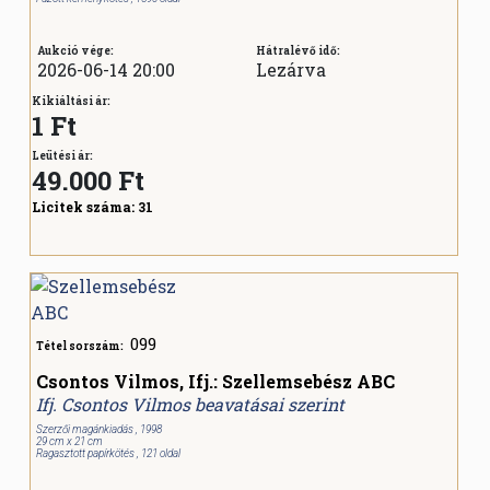
Aukció vége:
Hátralévő idő:
2026-06-14 20:00
Lezárva
Kikiáltási ár:
1 Ft
Leütési ár:
49.000
Ft
Licitek száma:
31
099
Tétel sorszám:
Csontos Vilmos, Ifj.: Szellemsebész ABC
Ifj. Csontos Vilmos beavatásai szerint
Szerzői magánkiadás , 1998
29 cm x 21 cm
Ragasztott papírkötés , 121 oldal