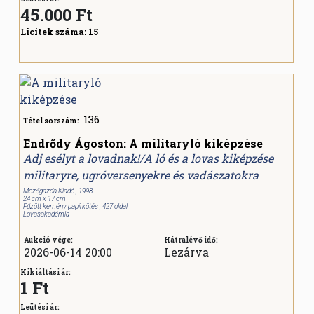
45.000
Ft
Licitek száma:
15
136
Tétel sorszám:
Endrődy Ágoston: A militaryló kiképzése
Adj esélyt a lovadnak!/A ló és a lovas kiképzése
militaryre, ugróversenyekre és vadászatokra
Mezőgazda Kiadó , 1998
24 cm x 17 cm
Fűzött kemény papírkötés , 427 oldal
Lovasakadémia
Aukció vége:
Hátralévő idő:
2026-06-14 20:00
Lezárva
Kikiáltási ár:
1 Ft
Leütési ár: