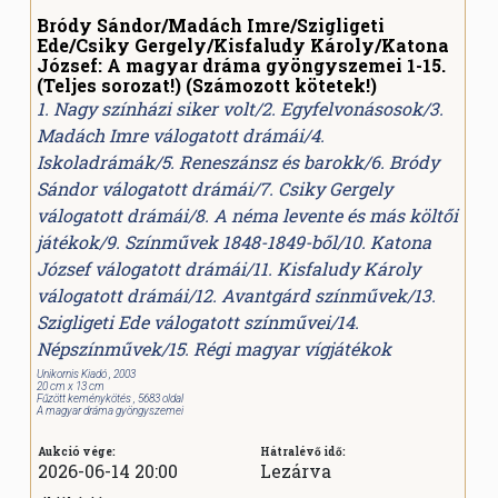
Bródy Sándor/Madách Imre/Szigligeti
Ede/Csiky Gergely/Kisfaludy Károly/Katona
József: A magyar dráma gyöngyszemei 1-15.
(Teljes sorozat!) (Számozott kötetek!)
1. Nagy színházi siker volt/2. Egyfelvonásosok/3.
Madách Imre válogatott drámái/4.
Iskoladrámák/5. Reneszánsz és barokk/6. Bródy
Sándor válogatott drámái/7. Csiky Gergely
válogatott drámái/8. A néma levente és más költői
játékok/9. Színművek 1848-1849-ből/10. Katona
József válogatott drámái/11. Kisfaludy Károly
válogatott drámái/12. Avantgárd színművek/13.
Szigligeti Ede válogatott színművei/14.
Népszínművek/15. Régi magyar vígjátékok
Unikornis Kiadó , 2003
20 cm x 13 cm
Fűzött keménykötés , 5683 oldal
A magyar dráma gyöngyszemei
Aukció vége:
Hátralévő idő:
2026-06-14 20:00
Lezárva