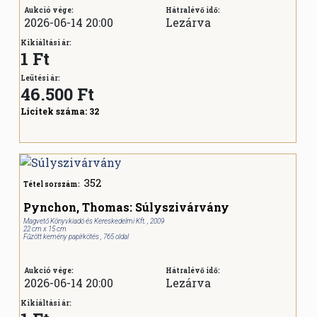
Aukció vége:
Hátralévő idő:
2026-06-14 20:00
Lezárva
Kikiáltási ár:
1 Ft
Leütési ár:
46.500
Ft
Licitek száma:
32
352
Tétel sorszám:
Pynchon, Thomas: Súlyszivárvány
Magvető Könyvkiadó és Kereskedelmi Kft. , 2009
22 cm x 15 cm
Fűzött kemény papírkötés , 765 oldal
Aukció vége:
Hátralévő idő:
2026-06-14 20:00
Lezárva
Kikiáltási ár: