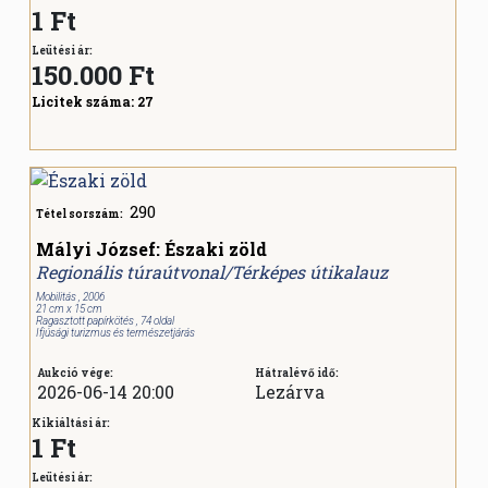
1 Ft
Leütési ár:
150.000
Ft
Licitek száma:
27
290
Tétel sorszám:
Mályi József: Északi zöld
Regionális túraútvonal/Térképes útikalauz
Mobilitás , 2006
21 cm x 15 cm
Ragasztott papírkötés , 74 oldal
Ifjúsági turizmus és természetjárás
Aukció vége:
Hátralévő idő:
2026-06-14 20:00
Lezárva
Kikiáltási ár:
1 Ft
Leütési ár: