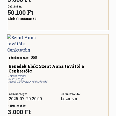
Leütési ár:
50.100
Ft
Licitek száma:
53
050
Tétel sorszám:
Benedek Elek: Szent Anna tavától a
Cenktetőig
Franklin-Társulat
20 cm x 14 cm
Könyvkötői félvászon kötés , 64 oldal
Aukció vége:
Hátralévő idő:
2025-07-20 20:00
Lezárva
Kikiáltási ár:
3.000 Ft