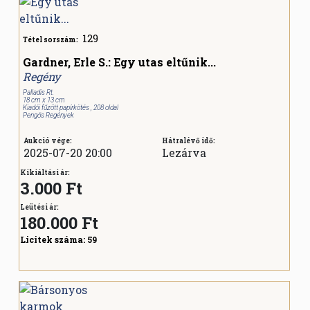
129
Tétel sorszám:
Gardner, Erle S.: Egy utas eltűnik...
Regény
Palladis Rt.
18 cm x 13 cm
Kiadói fűzött papírkötés , 208 oldal
Pengős Regények
Aukció vége:
Hátralévő idő:
2025-07-20 20:00
Lezárva
Kikiáltási ár:
3.000 Ft
Leütési ár:
180.000
Ft
Licitek száma:
59