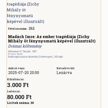
262
Tétel sorszám:
Madách Imre: Az ember tragédiája (Zichy
Mihály öt fénynyomatú képével illusztrált)
Drámai költemény
Athenaeum R. Társulat , 1897
21 cm x 14 cm
Kiadói egészvászon díszkötés (Gottermayer) , 243 oldal
Aukció vége:
Hátralévő idő:
2025-07-20 20:00
Lezárva
Kikiáltási ár:
3.000 Ft
Leütési ár:
80.000
Ft
Licitek száma:
30