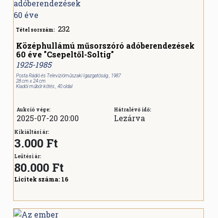
232
Tétel sorszám:
Középhullámú műsorszóró adóberendezések
60 éve "Csepeltől-Soltig"
1925-1985
Posta Rádió és Televízióműszaki Igazgatóság , 1987
28 cm x 24 cm
Kiadói műbőr kötés , 40 oldal
Aukció vége:
Hátralévő idő:
2025-07-20 20:00
Lezárva
Kikiáltási ár:
3.000 Ft
Leütési ár:
80.000
Ft
Licitek száma:
16