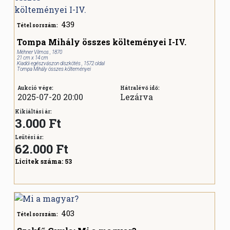
439
Tétel sorszám:
Tompa Mihály összes költeményei I-IV.
Méhner Vilmos , 1870
21 cm x 14 cm
Kiadói egészvászon díszkötés , 1572 oldal
Tompa Mihály összes költeményei
Aukció vége:
Hátralévő idő:
2025-07-20 20:00
Lezárva
Kikiáltási ár:
3.000 Ft
Leütési ár:
62.000
Ft
Licitek száma:
53
403
Tétel sorszám: