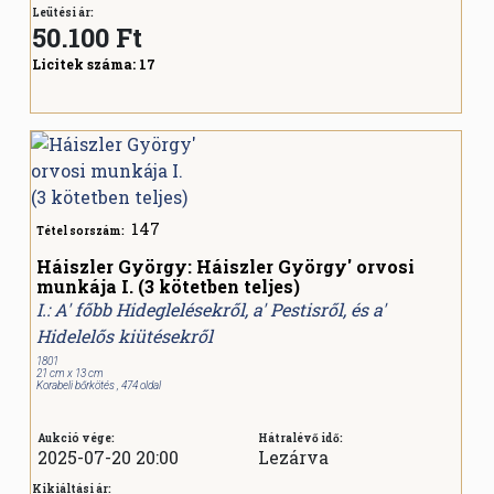
Leütési ár:
50.100
Ft
Licitek száma:
17
147
Tétel sorszám:
Háiszler György: Háiszler György' orvosi
munkája I. (3 kötetben teljes)
I.: A' főbb Hideglelésekről, a' Pestisről, és a'
Hidelelős kiütésekről
1801
21 cm x 13 cm
Korabeli bőrkötés , 474 oldal
Aukció vége:
Hátralévő idő:
2025-07-20 20:00
Lezárva
Kikiáltási ár: