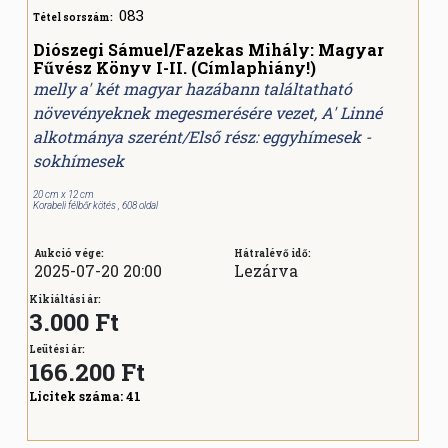
083
Tétel sorszám:
Diószegi Sámuel/Fazekas Mihály: Magyar
Fűvész Könyv I-II. (Címlaphiány!)
melly a' két magyar hazábann találtatható
növevényeknek megesmerésére vezet, A' Linné
alkotmánya szerént/Első rész: eggyhímesek -
sokhímesek
20 cm x 12 cm
Korabeli félbőr kötés , 608 oldal
Aukció vége:
Hátralévő idő:
2025-07-20 20:00
Lezárva
Kikiáltási ár:
3.000 Ft
Leütési ár:
166.200
Ft
Licitek száma:
41