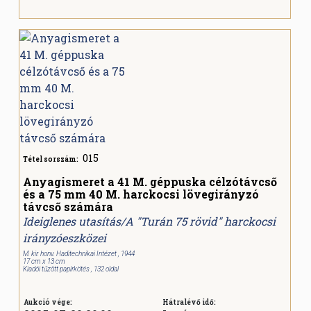
015
Tétel sorszám:
Anyagismeret a 41 M. géppuska célzótávcső
és a 75 mm 40 M. harckocsi lövegirányzó
távcső számára
Ideiglenes utasítás/A "Turán 75 rövid" harckocsi
irányzóeszközei
M. kir. honv. Haditechnikai Intézet , 1944
17 cm x 13 cm
Kiadói tűzött papírkötés , 132 oldal
Aukció vége:
Hátralévő idő: