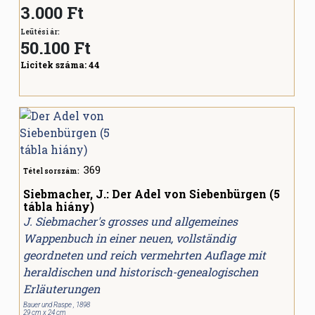
3.000 Ft
Leütési ár:
50.100
Ft
Licitek száma:
44
369
Tétel sorszám:
Siebmacher, J.: Der Adel von Siebenbürgen (5
tábla hiány)
J. Siebmacher's grosses und allgemeines
Wappenbuch in einer neuen, vollständig
geordneten und reich vermehrten Auflage mit
heraldischen und historisch-genealogischen
Erläuterungen
Bauer und Raspe , 1898
29 cm x 24 cm