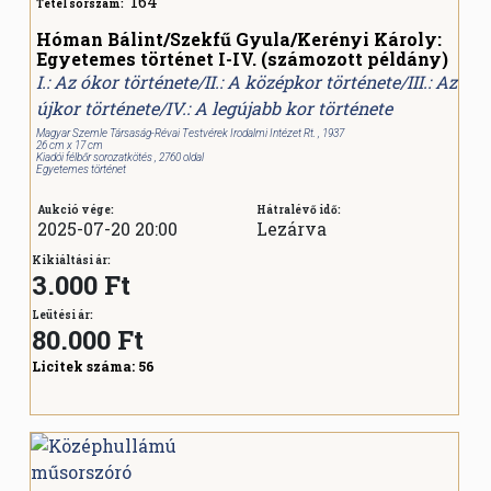
164
Tétel sorszám:
Hóman Bálint/Szekfű Gyula/Kerényi Károly:
Egyetemes történet I-IV. (számozott példány)
I.: Az ókor története/II.: A középkor története/III.: Az
újkor története/IV.: A legújabb kor története
Magyar Szemle Társaság-Révai Testvérek Irodalmi Intézet Rt. , 1937
26 cm x 17 cm
Kiadói félbőr sorozatkötés , 2760 oldal
Egyetemes történet
Aukció vége:
Hátralévő idő:
2025-07-20 20:00
Lezárva
Kikiáltási ár:
3.000 Ft
Leütési ár:
80.000
Ft
Licitek száma:
56