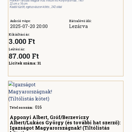
Franklin-Társulat Magyar Irod. Intézet és Könyvnyomda , 1907
22 cm x 16 cm
Kiadói tűzött, egészvászon kötés , 242 oldal
Aukció vége:
Hátralévő idő:
2025-07-20 20:00
Lezárva
Kikiáltási ár:
3.000 Ft
Leütési ár:
87.000
Ft
Licitek száma:
31
016
Tétel sorszám:
Apponyi Albert, Gróf/Berzeviczy
Albert/Lukács György (és további hat szerző):
Igazságot Magyarországnak! (Tiltólistás