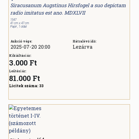
Siracusanum Augstinus Hirsfogel a suo depictam
radio imitatus est ano. MDXLVII
1547
41 cm x 47 cm
Papír , 1 oldal
Aukció vége:
Hátralévő idő:
2025-07-20 20:00
Lezárva
Kikiáltási ár:
3.000 Ft
Leütési ár:
81.000
Ft
Licitek száma:
33