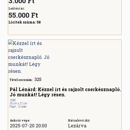
3.000 Ft
Leütési ár:
55.000
Ft
Licitek száma:
58
325
Tétel sorszám:
Pál Lénárd: Kézzel írt és rajzolt cserkésznapló.
Jó munkát! Légy résen.
1938
35 cm x 21 cm
Papír , 12 oldal
Aukció vége:
Hátralévő idő:
2025-07-20 20:00
Lezárva