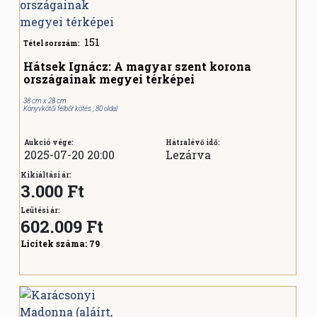
151
Tétel sorszám:
Hátsek Ignácz: A magyar szent korona
országainak megyei térképei
38 cm x 28 cm
Könyvkötői félbőr kötés , 80 oldal
Aukció vége:
Hátralévő idő:
2025-07-20 20:00
Lezárva
Kikiáltási ár:
3.000 Ft
Leütési ár:
602.009
Ft
Licitek száma:
79