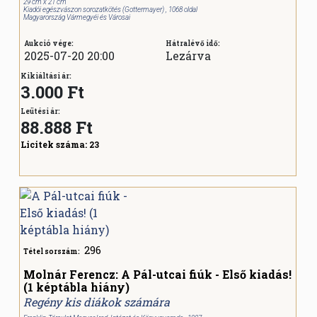
29 cm x 21 cm
Kiadói egészvászon sorozatkötés (Gottermayer) , 1068 oldal
Magyarország Vármegyéi és Városai
Aukció vége:
Hátralévő idő:
2025-07-20 20:00
Lezárva
Kikiáltási ár:
3.000 Ft
Leütési ár:
88.888
Ft
Licitek száma:
23
296
Tétel sorszám:
Molnár Ferencz: A Pál-utcai fiúk - Első kiadás!
(1 képtábla hiány)
Regény kis diákok számára