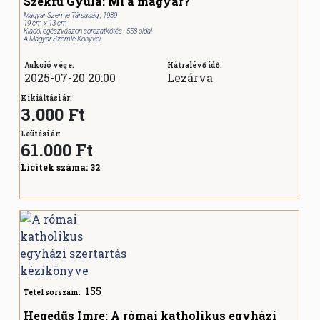
Szekfű Gyula: Mi a magyar?
Magyar Szemle Társaság , 1939
19 cm x 13 cm
Kiadói egészvászon sorozatkötés , 558 oldal
A Magyar Szemle Könyvei
Aukció vége:
Hátralévő idő:
2025-07-20 20:00
Lezárva
Kikiáltási ár:
3.000 Ft
Leütési ár:
61.000
Ft
Licitek száma:
32
155
Tétel sorszám:
Hegedűs Imre: A római katholikus egyházi