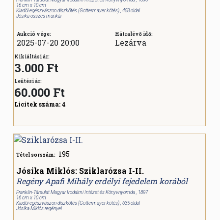
16 cm x 10 cm
Kiadói egészvászon díszkötés (Gottermayer kötés) , 458 oldal
Jósika összes munkái
Aukció vége:
Hátralévő idő:
2025-07-20 20:00
Lezárva
Kikiáltási ár:
3.000 Ft
Leütési ár:
60.000
Ft
Licitek száma:
4
195
Tétel sorszám:
Jósika Miklós: Sziklarózsa I-II.
Regény Apafi Mihály erdélyi fejedelem korából
Franklin-Társulat Magyar Irodalmi Intézet és Könyvnyomda , 1897
16 cm x 10 cm
Kiadói egészvászon díszkötés (Gottermayer kötés) , 635 oldal
Jósika Miklós regényei