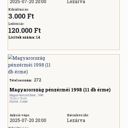
2025-07-20 20:00
Lezárva
Kikiáltási ár:
3.000 Ft
Leütési ár:
120.000
Ft
Licitek száma:
14
272
Tétel sorszám:
Magyarország pénzérméi 1998 (11 db érme)
Magyar Nemzeti Bank , 1998
15 cm x 15 cm
Dísztok , 6 oldal
Aukció vége:
Hátralévő idő:
2025-07-20 20:00
Lezárva