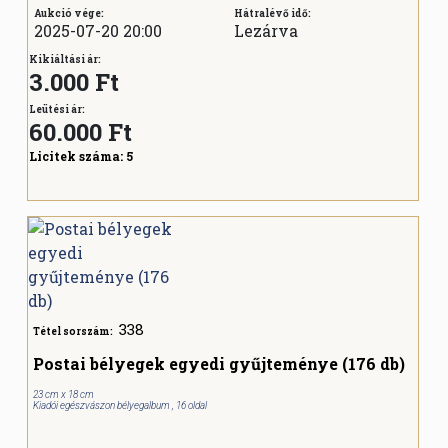
Aukció vége:
Hátralévő idő:
2025-07-20 20:00
Lezárva
Kikiáltási ár:
3.000 Ft
Leütési ár:
60.000
Ft
Licitek száma:
5
338
Tétel sorszám:
Postai bélyegek egyedi gyűjteménye (176 db)
23 cm x 18 cm
Kiadói egészvászon bélyegalbum , 16 oldal