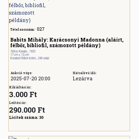
027
Tétel sorszám:
Babits Mihály: Karácsonyi Madonna (aláírt,
félbőr, bibliofil, számozott példány)
Táltos Kiadás , 1920
17 cm x 13 cm
Korabeli félbőr kötés , 246 oldal
Aukció vége:
Hátralévő idő:
2025-07-20 20:00
Lezárva
Kikiáltási ár:
3.000 Ft
Leütési ár:
290.000
Ft
Licitek száma:
30