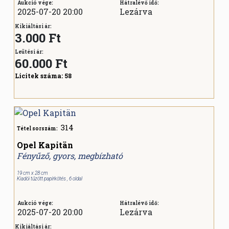
Aukció vége:
Hátralévő idő:
2025-07-20 20:00
Lezárva
Kikiáltási ár:
3.000 Ft
Leütési ár:
60.000
Ft
Licitek száma:
58
314
Tétel sorszám:
Opel Kapitän
Fényűző, gyors, megbízható
19 cm x 28 cm
Kiadói tűzött papírkötés , 6 oldal
Aukció vége:
Hátralévő idő:
2025-07-20 20:00
Lezárva
Kikiáltási ár: