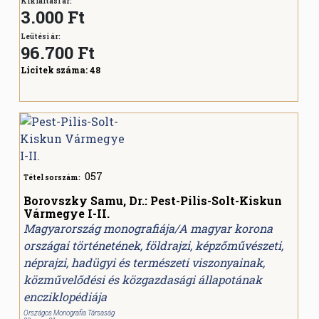
Kikiáltási ár:
3.000 Ft
Leütési ár:
96.700
Ft
Licitek száma:
48
057
Tétel sorszám:
Borovszky Samu, Dr.: Pest-Pilis-Solt-Kiskun
Vármegye I-II.
Magyarország monografiája/A magyar korona
országai történetének, földrajzi, képzőművészeti,
néprajzi, hadügyi és természeti viszonyainak,
közművelődési és közgazdasági állapotának
encziklopédiája
Országos Monografia Társaság