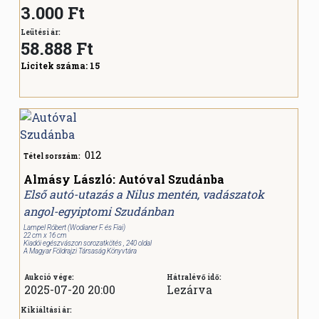
3.000 Ft
Leütési ár:
58.888
Ft
Licitek száma:
15
012
Tétel sorszám:
Almásy László: Autóval Szudánba
Első autó-utazás a Nilus mentén, vadászatok
angol-egyiptomi Szudánban
Lampel Róbert (Wodianer F. és Fiai)
22 cm x 16 cm
Kiadói egészvászon sorozatkötés , 240 oldal
A Magyar Földrajzi Társaság Könyvtára
Aukció vége:
Hátralévő idő:
2025-07-20 20:00
Lezárva
Kikiáltási ár: