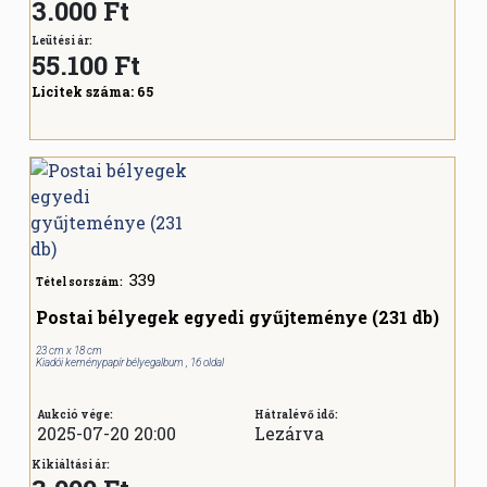
3.000 Ft
Leütési ár:
55.100
Ft
Licitek száma:
65
339
Tétel sorszám:
Postai bélyegek egyedi gyűjteménye (231 db)
23 cm x 18 cm
Kiadói keménypapír bélyegalbum , 16 oldal
Aukció vége:
Hátralévő idő:
2025-07-20 20:00
Lezárva
Kikiáltási ár: