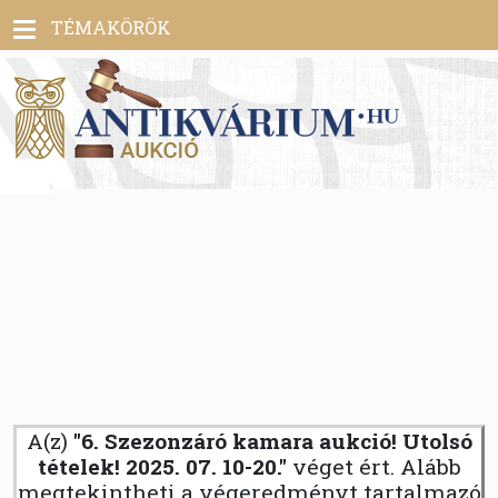
Toggle
TÉMAKÖRÖK
navigation
A(z)
"6. Szezonzáró kamara aukció! Utolsó
tételek! 2025. 07. 10-20."
véget ért. Alább
megtekintheti a végeredményt tartalmazó