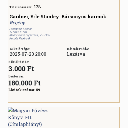
128
Tétel sorszám:
Gardner, Erle Stanley: Bársonyos karmok
Regény
Palladis Rt. Kiadása
17 cm x 13 cm
KIadói varrott papírkötés , 218 oldal
Pengős Regények
Aukció vége:
Hátralévő idő:
2025-07-20 20:00
Lezárva
Kikiáltási ár:
3.000 Ft
Leütési ár:
180.000
Ft
Licitek száma:
59