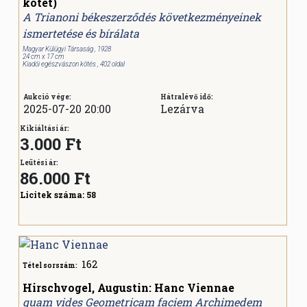
kötet)
A Trianoni békeszerződés következményeinek
ismertetése és bírálata
Magyar Külügyi Társaság , 1928
24 cm x 17 cm
Kiadói egészvászon kötés , 402 oldal
Aukció vége:
Hátralévő idő:
2025-07-20 20:00
Lezárva
Kikiáltási ár:
3.000 Ft
Leütési ár:
86.000
Ft
Licitek száma:
58
162
Tétel sorszám:
Hirschvogel, Augustin: Hanc Viennae
quam vides Geometricam faciem Archimedem