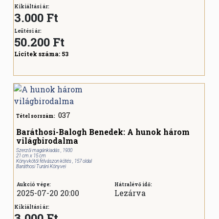
Kikiáltási ár:
3.000 Ft
Leütési ár:
50.200
Ft
Licitek száma:
53
037
Tétel sorszám:
Baráthosi-Balogh Benedek: A hunok három
világbirodalma
Szerzői magánkiadás , 1930
21 cm x 15 cm
Könyvkötői félvászon kötés , 157 oldal
Baráthosi Turáni Könyvei
Aukció vége:
Hátralévő idő:
2025-07-20 20:00
Lezárva
Kikiáltási ár:
3.000 Ft