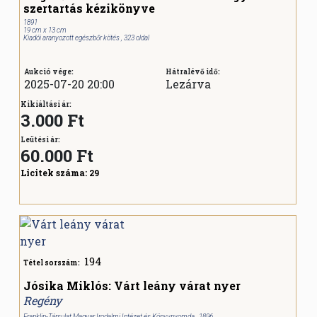
szertartás kézikönyve
1891
19 cm x 13 cm
Kiadói aranyozott egészbőr kötés , 323 oldal
Aukció vége:
Hátralévő idő:
2025-07-20 20:00
Lezárva
Kikiáltási ár:
3.000 Ft
Leütési ár:
60.000
Ft
Licitek száma:
29
194
Tétel sorszám:
Jósika Miklós: Várt leány várat nyer
Regény
Franklin-Társulat Magyar Irodalmi Intézet és Könyvnyomda , 1896