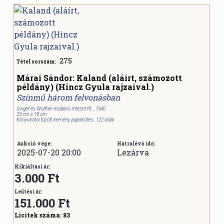
275
Tétel sorszám:
Márai Sándor: Kaland (aláírt, számozott
példány) (Hincz Gyula rajzaival.)
Színmű három felvonásban
Singer és Wolfner Irodalmi Intézet Rt. , 1940
23 cm x 18 cm
Könyvkötői fűzött kemény papírkötés , 122 oldal
Aukció vége:
Hátralévő idő:
2025-07-20 20:00
Lezárva
Kikiáltási ár:
3.000 Ft
Leütési ár:
151.000
Ft
Licitek száma:
83