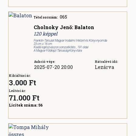
065
Tétel sorszám:
Cholnoky Jenő: Balaton
120 képpel
Franklin-Társulat Magyar Irodalmi Intézet és Könyvnyomda
23 cm x 16 cm
Kiadói egészvászon sorozatkötés , 191 oldal
A Magyar Földrajzi Társaság Könyvtára
Aukció vége:
Hátralévő idő:
2025-07-20 20:00
Lezárva
Kikiáltási ár:
3.000 Ft
Leütési ár:
71.000
Ft
Licitek száma:
56