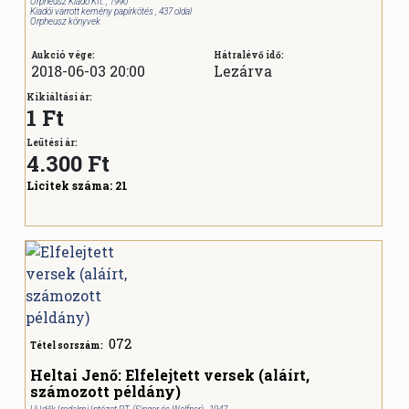
Orpheusz Kiadó Kft. , 1990
Kiadói varrott kemény papírkötés , 437 oldal
Orpheusz könyvek
Aukció vége:
Hátralévő idő:
2018-06-03 20:00
Lezárva
Kikiáltási ár:
1 Ft
Leütési ár:
4.300
Ft
Licitek száma:
21
072
Tétel sorszám:
Heltai Jenő: Elfelejtett versek (aláírt,
számozott példány)