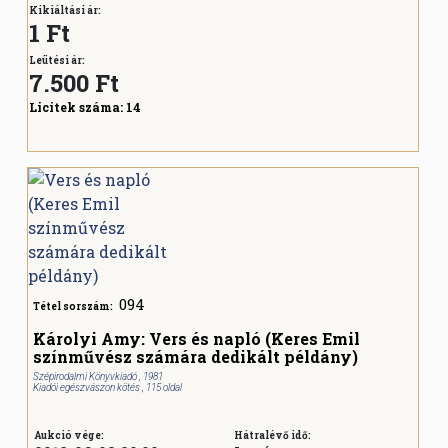
Kikiáltási ár:
1 Ft
Leütési ár:
7.500
Ft
Licitek száma:
14
094
Tétel sorszám:
Károlyi Amy: Vers és napló (Keres Emil
színművész számára dedikált példány)
Szépirodalmi Könyvkiadó , 1981
Kiadói egészvászon kötés , 115 oldal
Aukció vége:
Hátralévő idő: