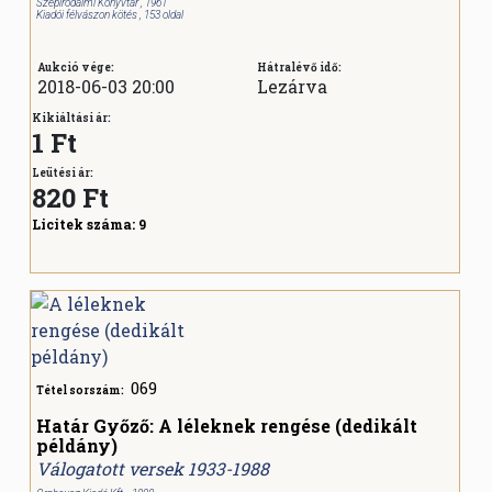
Szépirodalmi Könyvtár , 1961
Kiadói félvászon kötés , 153 oldal
Aukció vége:
Hátralévő idő:
2018-06-03 20:00
Lezárva
Kikiáltási ár:
1 Ft
Leütési ár:
820
Ft
Licitek száma:
9
069
Tétel sorszám:
Határ Győző: A léleknek rengése (dedikált
példány)
Válogatott versek 1933-1988