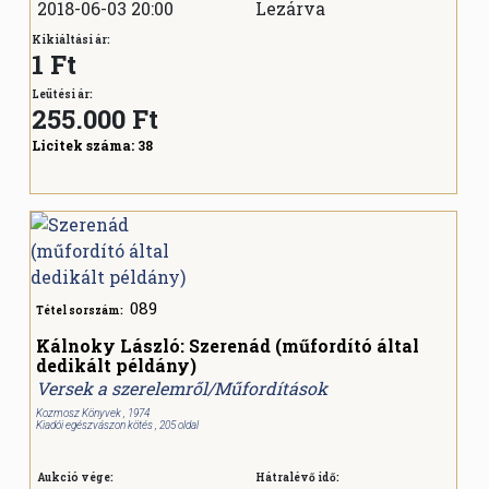
2018-06-03 20:00
Lezárva
Kikiáltási ár:
1 Ft
Leütési ár:
255.000
Ft
Licitek száma:
38
089
Tétel sorszám:
Kálnoky László: Szerenád (műfordító által
dedikált példány)
Versek a szerelemről/Műfordítások
Kozmosz Könyvek , 1974
Kiadói egészvászon kötés , 205 oldal
Aukció vége:
Hátralévő idő: