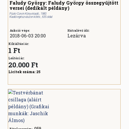
Faludy György: Faludy György összegyűjtött
versei (dedikált példány)
Püski-Corvin Könyvkiadó , 1980
Kiadói egészvászon kötés , 635 oldal
Aukció vége:
Hátralévő idő:
2018-06-03 20:00
Lezárva
Kikiáltási ár:
1 Ft
Leütési ár:
20.000
Ft
Licitek száma:
25
059