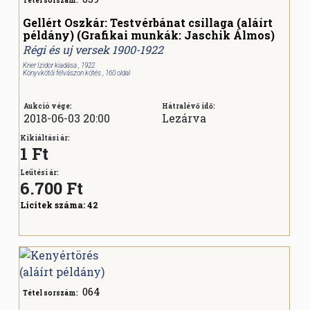
Tétel sorszám:
Gellért Oszkár: Testvérbánat csillaga (aláírt
példány) (Grafikai munkák: Jaschik Álmos)
Régi és uj versek 1900-1922
Kner Izidor kiadása , 1922
Könyvkötői félvászon kötés , 160 oldal
Aukció vége:
Hátralévő idő:
2018-06-03 20:00
Lezárva
Kikiáltási ár:
1 Ft
Leütési ár:
6.700
Ft
Licitek száma:
42
064
Tétel sorszám: