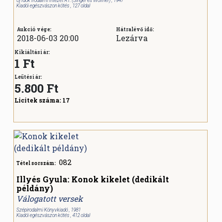
Uj Idők Irodalmi Intézet RT. (Singer és Wolfner) , 1947
Kiadói egészvászon kötés , 127 oldal
Aukció vége:
Hátralévő idő:
2018-06-03 20:00
Lezárva
Kikiáltási ár:
1 Ft
Leütési ár:
5.800
Ft
Licitek száma:
17
082
Tétel sorszám:
Illyés Gyula: Konok kikelet (dedikált
példány)
Válogatott versek
Szépirodalmi Könyvkiadó , 1981
Kiadói egészvászon kötés , 412 oldal