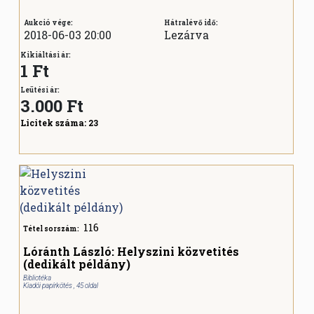
Aukció vége:
Hátralévő idő:
2018-06-03 20:00
Lezárva
Kikiáltási ár:
1 Ft
Leütési ár:
3.000
Ft
Licitek száma:
23
116
Tétel sorszám:
Lóránth László: Helyszini közvetités
(dedikált példány)
Bibliotéka
Kiadói papírkötés , 45 oldal