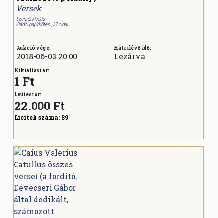
Versek
Szerzői kiadás
Kiadói papírkötés , 37 oldal
Aukció vége:
Hátralévő idő:
2018-06-03 20:00
Lezárva
Kikiáltási ár:
1 Ft
Leütési ár:
22.000
Ft
Licitek száma:
89