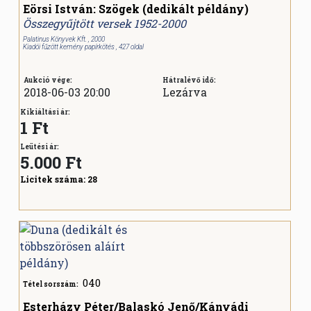
Eörsi István: Szögek (dedikált példány)
Összegyűjtött versek 1952-2000
Palatinus Könyvek Kft. , 2000
Kiadói fűzött kemény papírkötés , 427 oldal
Aukció vége:
Hátralévő idő:
2018-06-03 20:00
Lezárva
Kikiáltási ár:
1 Ft
Leütési ár:
5.000
Ft
Licitek száma:
28
040
Tétel sorszám:
Esterházy Péter/Balaskó Jenő/Kányádi