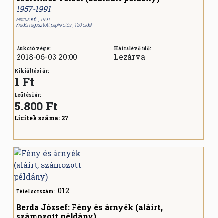
1957-1991
Mixtus Kft. , 1991
Kiadói ragasztott papírkötés , 120 oldal
Aukció vége:
Hátralévő idő:
2018-06-03 20:00
Lezárva
Kikiáltási ár:
1 Ft
Leütési ár:
5.800
Ft
Licitek száma:
27
012
Tétel sorszám:
Berda József: Fény és árnyék (aláírt,
számozott példány)