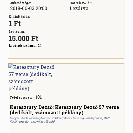
Aukció vége:
Hátralévő idő:
2018-06-03 20:00
Lezárva
Kikiáltási ár:
1 Ft
Leütési ár:
15.000
Ft
Licitek száma:
24
101
Tétel sorszám:
Keresztury Dezső: Keresztury Dezső 57 verse
(dedikált, számozott példány)
Magyar Bibliofil Társaság-Magyar Irodalomtörténeti Társaság-Zalai Nyomda , 1992
Kiadói ragasztott papírkötés , 88 oldal