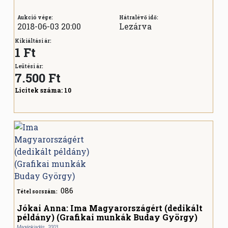
Aukció vége:
Hátralévő idő:
2018-06-03 20:00
Lezárva
Kikiáltási ár:
1 Ft
Leütési ár:
7.500
Ft
Licitek száma:
10
086
Tétel sorszám:
Jókai Anna: Ima Magyarországért (dedikált
példány) (Grafikai munkák Buday György)
Magánkiadás , 2003