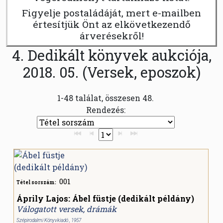
Figyelje postaládáját, mert e-mailben
értesítjük Önt az elkövetkezendő
árverésekről!
4. Dedikált könyvek aukciója,
2018. 05. (Versek, eposzok)
1-48 találat, összesen 48.
Rendezés:
001
Tétel sorszám:
Áprily Lajos: Ábel füstje (dedikált példány)
Válogatott versek, drámák
Szépirodalmi Könyvkiadó , 1957