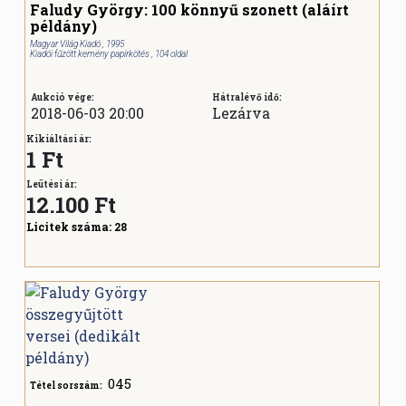
Faludy György: 100 könnyű szonett (aláírt
példány)
Magyar Világ Kiadó , 1995
Kiadói fűzött kemény papírkötés , 104 oldal
Aukció vége:
Hátralévő idő:
2018-06-03 20:00
Lezárva
Kikiáltási ár:
1 Ft
Leütési ár:
12.100
Ft
Licitek száma:
28
045
Tétel sorszám: