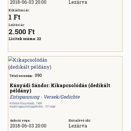
2018-06-03 20:00
Lezárva
Kikiáltási ár:
1 Ft
Leütési ár:
2.500
Ft
Licitek száma:
22
090
Tétel sorszám:
Kányádi Sándor: Kikapcsolódás (dedikált
példány)
Entspannung - Versek/Gedichte
Kriterion Könyvkiadó , 1999
Kiadói ragasztott papírkötés , 157 oldal
Aukció vége:
Hátralévő idő:
2018-06-03 20:00
Lezárva