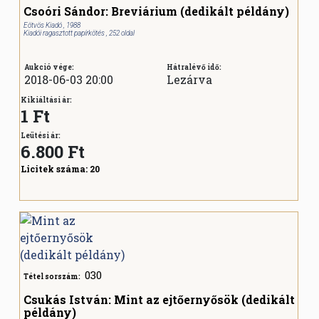
Csoóri Sándor: Breviárium (dedikált példány)
Eötvös Kiadó , 1988
Kiadói ragasztott papírkötés , 252 oldal
Aukció vége:
Hátralévő idő:
2018-06-03 20:00
Lezárva
Kikiáltási ár:
1 Ft
Leütési ár:
6.800
Ft
Licitek száma:
20
030
Tétel sorszám:
Csukás István: Mint az ejtőernyősök (dedikált
példány)