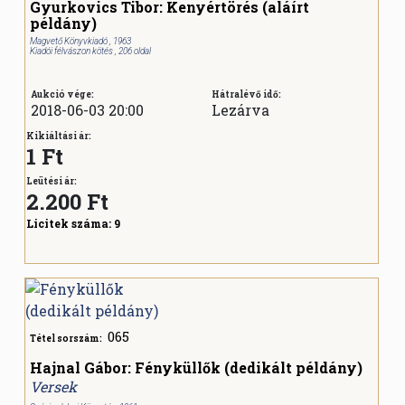
Gyurkovics Tibor: Kenyértörés (aláírt
példány)
Magvető Könyvkiadó , 1963
Kiadói félvászon kötés , 206 oldal
Aukció vége:
Hátralévő idő:
2018-06-03 20:00
Lezárva
Kikiáltási ár:
1 Ft
Leütési ár:
2.200
Ft
Licitek száma:
9
065
Tétel sorszám:
Hajnal Gábor: Fényküllők (dedikált példány)
Versek