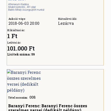
Athenaeum Kiadása
Modern bőrkötés , 491 oldal
Babits Mihály összegyüjtött munkái
Aukció vége:
Hátralévő idő:
2018-06-03 20:00
Lezárva
Kikiáltási ár:
1 Ft
Leütési ár:
101.000
Ft
Licitek száma:
59
008
Tétel sorszám:
Baranyi Ferenc: Baranyi Ferenc összes
szerelmes versei (dedikált példány)