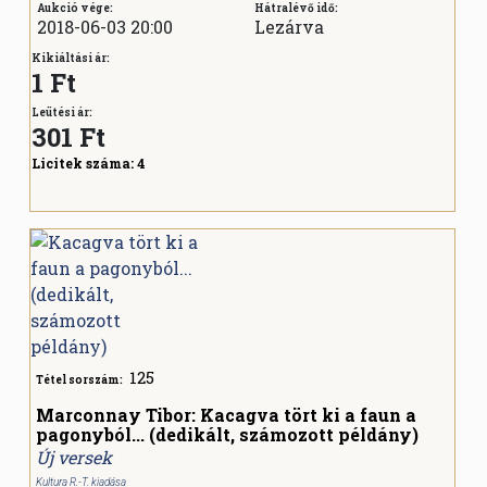
Aukció vége:
Hátralévő idő:
2018-06-03 20:00
Lezárva
Kikiáltási ár:
1 Ft
Leütési ár:
301
Ft
Licitek száma:
4
125
Tétel sorszám:
Marconnay Tibor: Kacagva tört ki a faun a
pagonyból... (dedikált, számozott példány)
Új versek
Kultura R.-T. kiadása