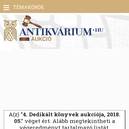
Toggle
TÉMAKÖRÖK
navigation
A(z)
"4. Dedikált könyvek aukciója, 2018.
05."
véget ért. Alább megtekintheti a
végeredményt tartalmazó listát.