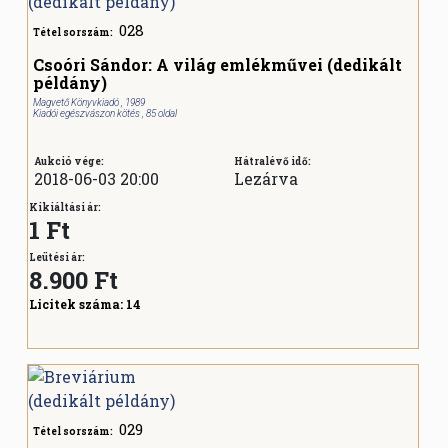
028
Tétel sorszám:
Csoóri Sándor: A világ emlékművei (dedikált
példány)
Magvető Könyvkiadó , 1989
Kiadói egészvászon kötés , 85 oldal
Aukció vége:
Hátralévő idő:
2018-06-03 20:00
Lezárva
Kikiáltási ár:
1 Ft
Leütési ár:
8.900
Ft
Licitek száma:
14
029
Tétel sorszám: