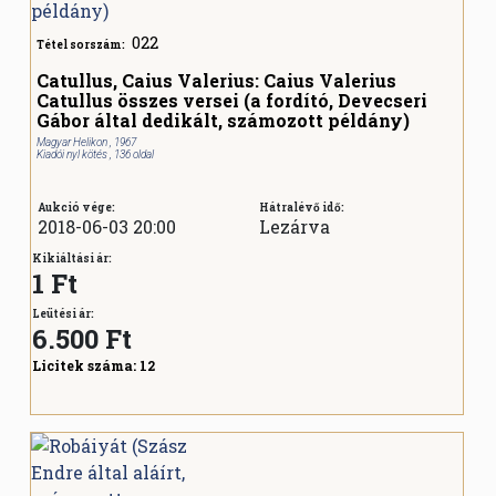
022
Tétel sorszám:
Catullus, Caius Valerius: Caius Valerius
Catullus összes versei (a fordító, Devecseri
Gábor által dedikált, számozott példány)
Magyar Helikon , 1967
Kiadói nyl kötés , 136 oldal
Aukció vége:
Hátralévő idő:
2018-06-03 20:00
Lezárva
Kikiáltási ár:
1 Ft
Leütési ár:
6.500
Ft
Licitek száma:
12