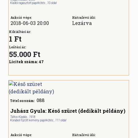
Kiadói ragasztott papírkötés , 10 oldal
Aukció vége:
Hátralévő idő:
2018-06-03 20:00
Lezárva
Kikiáltási ár:
1 Ft
Leütési ár:
55.000
Ft
Licitek száma:
47
088
Tétel sorszám:
Juhász Gyula: Késő szüret (dedikált példány)
Táltos Kiadás , 1918
Korabeli fűzött kemény papírkötés , 111 oldal
Aukció vége:
Hátralévő idő: