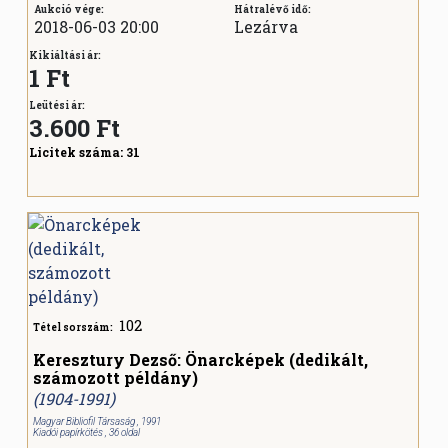
Aukció vége:
Hátralévő idő:
2018-06-03 20:00
Lezárva
Kikiáltási ár:
1 Ft
Leütési ár:
3.600
Ft
Licitek száma:
31
102
Tétel sorszám:
Keresztury Dezső: Önarcképek (dedikált,
számozott példány)
(1904-1991)
Magyar Bibliofil Társaság , 1991
Kiadói papírkötés , 36 oldal