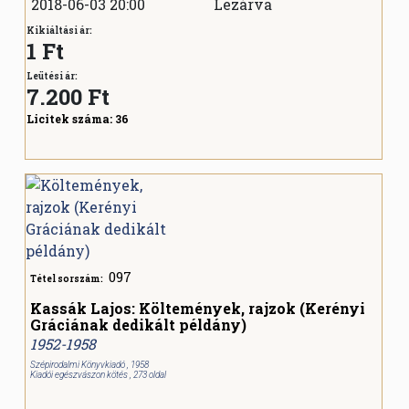
2018-06-03 20:00
Lezárva
Kikiáltási ár:
1 Ft
Leütési ár:
7.200
Ft
Licitek száma:
36
097
Tétel sorszám:
Kassák Lajos: Költemények, rajzok (Kerényi
Gráciának dedikált példány)
1952-1958
Szépirodalmi Könyvkiadó , 1958
Kiadói egészvászon kötés , 273 oldal