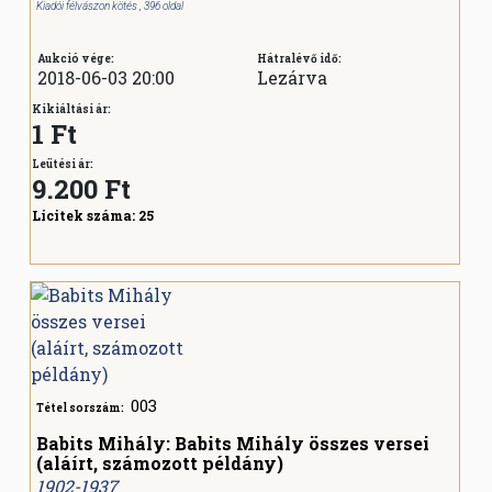
Kiadói félvászon kötés , 396 oldal
Aukció vége:
Hátralévő idő:
2018-06-03 20:00
Lezárva
Kikiáltási ár:
1 Ft
Leütési ár:
9.200
Ft
Licitek száma:
25
003
Tétel sorszám:
Babits Mihály: Babits Mihály összes versei
(aláírt, számozott példány)
1902-1937