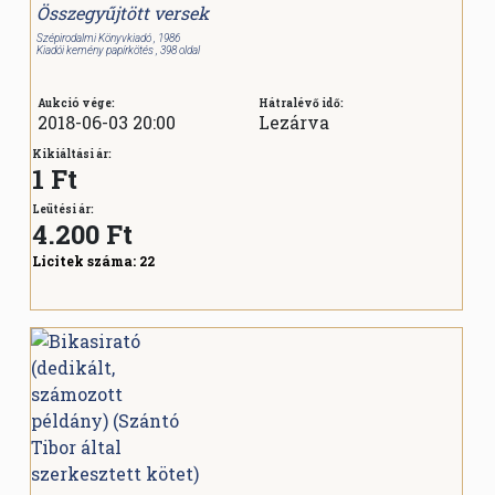
Összegyűjtött versek
Szépirodalmi Könyvkiadó , 1986
Kiadói kemény papírkötés , 398 oldal
Aukció vége:
Hátralévő idő:
2018-06-03 20:00
Lezárva
Kikiáltási ár:
1 Ft
Leütési ár:
4.200
Ft
Licitek száma:
22