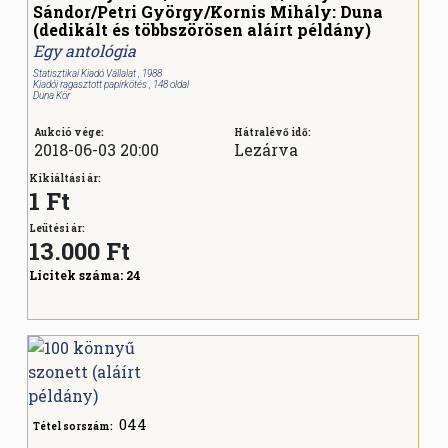
Sándor/Petri György/Kornis Mihály: Duna
(dedikált és többszörösen aláírt példány)
Egy antológia
Statisztikai Kiadó Vállalat , 1988
Kiadói ragasztott papírkötés , 148 oldal
Duna Kör
Aukció vége:
Hátralévő idő:
2018-06-03 20:00
Lezárva
Kikiáltási ár:
1 Ft
Leütési ár:
13.000
Ft
Licitek száma:
24
044
Tétel sorszám: