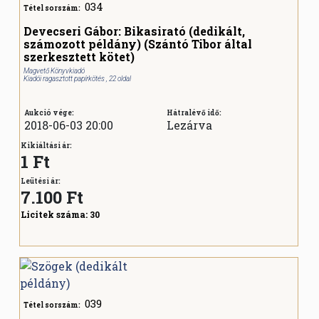
034
Tétel sorszám:
Devecseri Gábor: Bikasirató (dedikált,
számozott példány) (Szántó Tibor által
szerkesztett kötet)
Magvető Könyvkiadó
Kiadói ragasztott papírkötés , 22 oldal
Aukció vége:
Hátralévő idő:
2018-06-03 20:00
Lezárva
Kikiáltási ár:
1 Ft
Leütési ár:
7.100
Ft
Licitek száma:
30
039
Tétel sorszám: