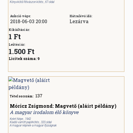
Könyvkötői félvászon kötés , 67 oldal
Aukció vége:
Hátralévő idő:
2018-06-03 20:00
Lezárva
Kikiáltási ár:
1 Ft
Leütési ár:
1.500
Ft
Licitek száma:
9
137
Tétel sorszám:
Móricz Zsigmond: Magvető (aláírt példány)
A magyar irodalom élő könyve
Kelet Népe , 1942
Kiadói varrott papírkötés , 320 oldal
A magyar népnek-a magyar ifjúságnak