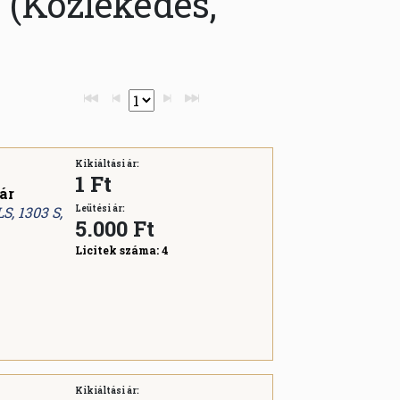
. (Közlekedés,
Kikiáltási ár:
1 Ft
ár
S, 1303 S,
Leütési ár:
5.000
Ft
Licitek száma:
4
Kikiáltási ár: