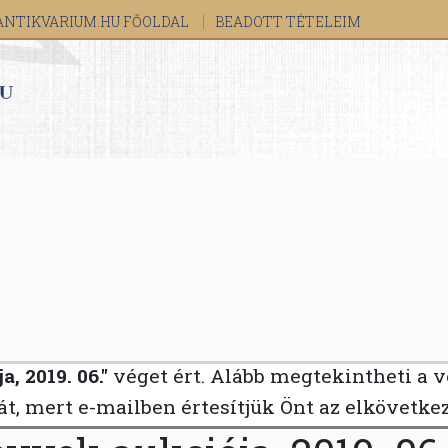
ANTIKVARIUM.HU FŐOLDAL
BEADOTT TÉTELEIM
, 2019. 06."
véget ért. Alább megtekintheti a v
ját, mert e-mailben értesítjük Önt az elkövetke