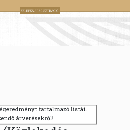
BELÉPÉS / REGISZTRÁCIÓ
égeredményt tartalmazó listát.
zendő árverésekről!