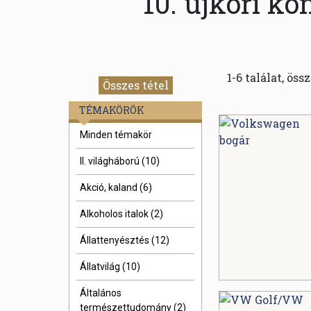
10. újkori kö
1-6 találat, öss
Összes tétel
TÉMAKÖRÖK
Minden témakör
II. világháború (10)
Akció, kaland (6)
Alkoholos italok (2)
Állattenyésztés (12)
Állatvilág (10)
Általános
természettudomány (2)