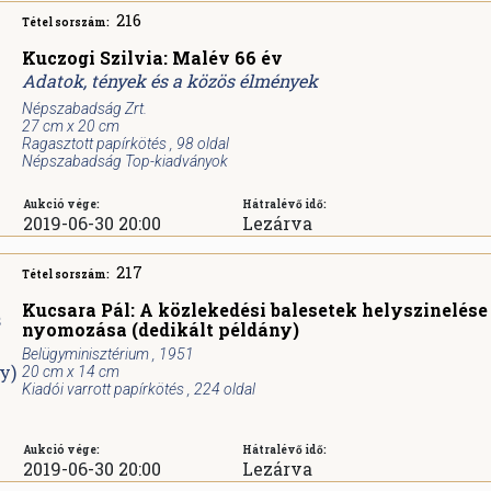
216
Tétel sorszám:
Kuczogi Szilvia: Malév 66 év
Adatok, tények és a közös élmények
Népszabadság Zrt.
27 cm x 20 cm
Ragasztott papírkötés , 98 oldal
Népszabadság Top-kiadványok
Aukció vége:
Hátralévő idő:
2019-06-30 20:00
Lezárva
217
Tétel sorszám:
Kucsara Pál: A közlekedési balesetek helyszinelése
nyomozása (dedikált példány)
Belügyminisztérium , 1951
20 cm x 14 cm
Kiadói varrott papírkötés , 224 oldal
Aukció vége:
Hátralévő idő:
2019-06-30 20:00
Lezárva