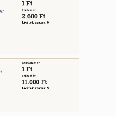
1 Ft
91
Leütési ár:
2.600
Ft
Licitek száma:
6
Kikiáltási ár:
1 Ft
t
Leütési ár:
11.000
Ft
Licitek száma:
5