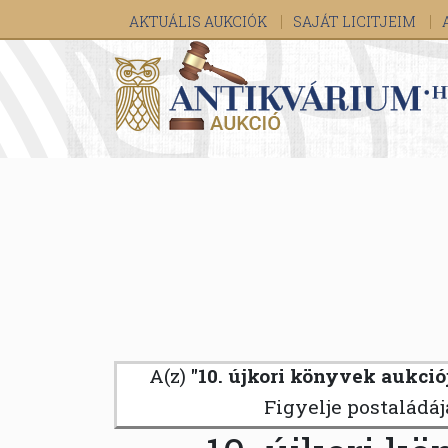
AKTUÁLIS AUKCIÓK
SAJÁT LICITJEIM
A(z)
"10. újkori könyvek aukciója
Figyelje postaládá