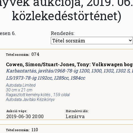
nyvek aukciója, 2019. 06
közlekedéstörténet)
zesen 6.
Rendezés:
074
Tétel sorszám:
Cowen, Simon/Stuart-Jones, Tony: Volkswagen bog
Karbantartás, javítás/1968-78-ig 1200, 1300, 1302, 1302 S, L
LS/1973-78-ig 1192cc, 1285cc, 1584cc
Autodata Limited
30 cm x 21 cm
Ragasztott kemény kötés , 159 oldal
Autodata Javítási Kézikönyv
Aukció vége:
Hátralévő idő:
2019-06-30 20:00
Lezárva
110
Tétel sorszám: