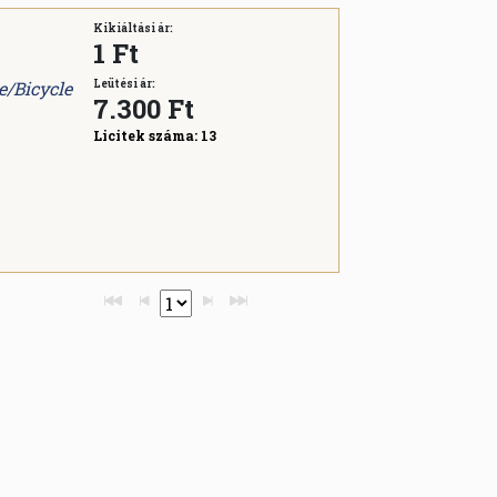
Kikiáltási ár:
1 Ft
e/Bicycle
Leütési ár:
7.300
Ft
Licitek száma:
13