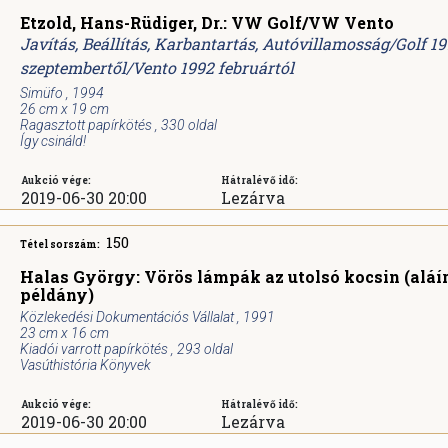
Etzold, Hans-Rüdiger, Dr.: VW Golf/VW Vento
Javítás, Beállítás, Karbantartás, Autóvillamosság/Golf 19
szeptembertől/Vento 1992 februártól
Simüfo , 1994
26 cm x 19 cm
Ragasztott papírkötés , 330 oldal
Így csináld!
Aukció vége:
Hátralévő idő:
2019-06-30 20:00
Lezárva
150
Tétel sorszám:
Halas György: Vörös lámpák az utolsó kocsin (aláír
példány)
Közlekedési Dokumentációs Vállalat , 1991
23 cm x 16 cm
Kiadói varrott papírkötés , 293 oldal
Vasúthistória Könyvek
Aukció vége:
Hátralévő idő:
2019-06-30 20:00
Lezárva