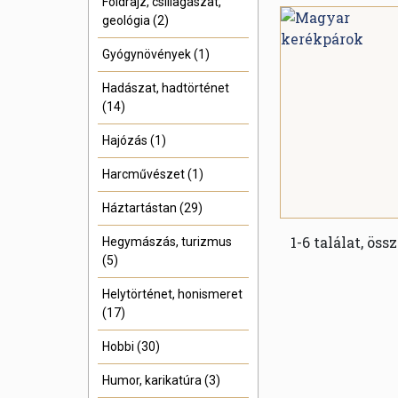
Földrajz, csillagászat,
geológia (2)
Gyógynövények (1)
Hadászat, hadtörténet
(14)
Hajózás (1)
Harcművészet (1)
Háztartástan (29)
1-6 találat, öss
Hegymászás, turizmus
(5)
Helytörténet, honismeret
(17)
Hobbi (30)
Humor, karikatúra (3)