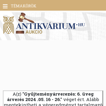
Toggle
TÉMAKÖRÖK
navigation
A(z)
"Gyűjteményárverezés: 6. üveg
árverés 2024 .05. 16 - 26."
véget ért. Alább
megtekintheti a végeredményt tartalmazó