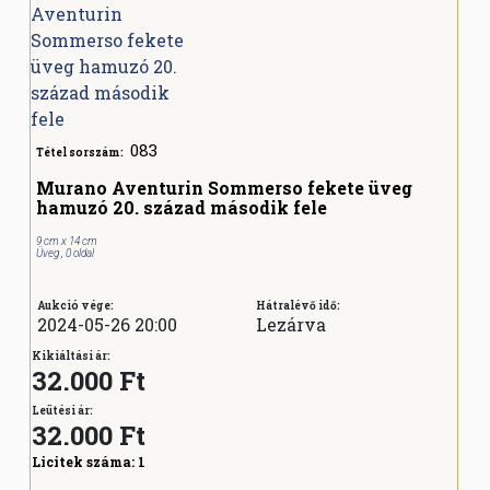
083
Tétel sorszám:
Murano Aventurin Sommerso fekete üveg
hamuzó 20. század második fele
9 cm x 14 cm
Üveg , 0 oldal
Aukció vége:
Hátralévő idő:
2024-05-26 20:00
Lezárva
Kikiáltási ár:
32.000 Ft
Leütési ár:
32.000
Ft
Licitek száma:
1