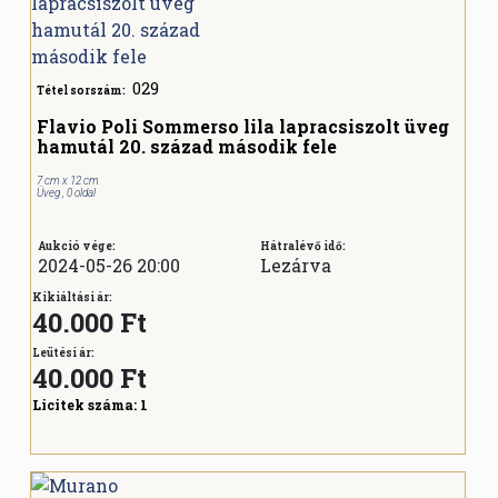
029
Tétel sorszám:
Flavio Poli Sommerso lila lapracsiszolt üveg
hamutál 20. század második fele
7 cm x 12 cm
Üveg , 0 oldal
Aukció vége:
Hátralévő idő:
2024-05-26 20:00
Lezárva
Kikiáltási ár:
40.000 Ft
Leütési ár:
40.000
Ft
Licitek száma:
1