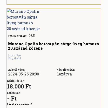
085
Tétel sorszám:
Murano Opalin borostyán sárga üveg hamuzó
20.század közepe
6 cm x 13 cm
Üveg , 0 oldal
Aukció vége:
Hátralévő idő:
2024-05-26 20:00
Lezárva
Kikiáltási ár:
18.000 Ft
Leütési ár:
-
Ft
Licitek száma:
0