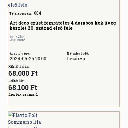
004
Tétel sorszám:
Art deco ezüst fémrátétes 4 darabos kék üveg
készlet 20. század első fele
4 cm x 25 cm
Üveg , 0 oldal
Aukció vége:
Hátralévő idő:
2024-05-26 20:00
Lezárva
Kikiáltási ár:
68.000 Ft
Leütési ár:
68.100
Ft
Licitek száma:
1