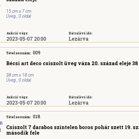
15 cm x 7 cm
Üveg , 0 oldal
Aukció vége:
Hátralévő idő:
2023-05-07 20:00
Lezárva
009
Tétel sorszám:
Bécsi art deco csiszolt üveg váza 20. század eleje 3
38 cm x 18 cm
Üveg , 0 oldal
Aukció vége:
Hátralévő idő:
2023-05-07 20:00
Lezárva
018
Tétel sorszám:
Csiszolt 7 darabos színtelen boros pohár szett 19. s
második fele