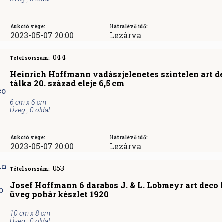
Aukció vége:
Hátralévő idő:
2023-05-07 20:00
Lezárva
044
Tétel sorszám:
Heinrich Hoffmann vadászjelenetes színtelen art d
tálka 20. század eleje 6,5 cm
6 cm x 6 cm
Üveg , 0 oldal
Aukció vége:
Hátralévő idő:
2023-05-07 20:00
Lezárva
053
Tétel sorszám:
Josef Hoffmann 6 darabos J. & L. Lobmeyr art deco 
üveg pohár készlet 1920
10 cm x 8 cm
Üveg , 0 oldal