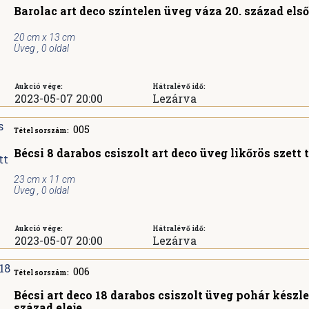
Barolac art deco színtelen üveg váza 20. század első
20 cm x 13 cm
Üveg , 0 oldal
Aukció vége:
Hátralévő idő:
2023-05-07 20:00
Lezárva
005
Tétel sorszám:
Bécsi 8 darabos csiszolt art deco üveg likőrös szett 
23 cm x 11 cm
Üveg , 0 oldal
Aukció vége:
Hátralévő idő:
2023-05-07 20:00
Lezárva
006
Tétel sorszám:
Bécsi art deco 18 darabos csiszolt üveg pohár készle
század eleje