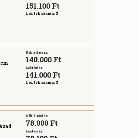
151.100
Ft
Licitek száma:
3
Kikiáltási ár:
140.000 Ft
8 cm
Leütési ár:
141.000
Ft
Licitek száma:
3
Kikiáltási ár:
78.000 Ft
zázad
Leütési ár: