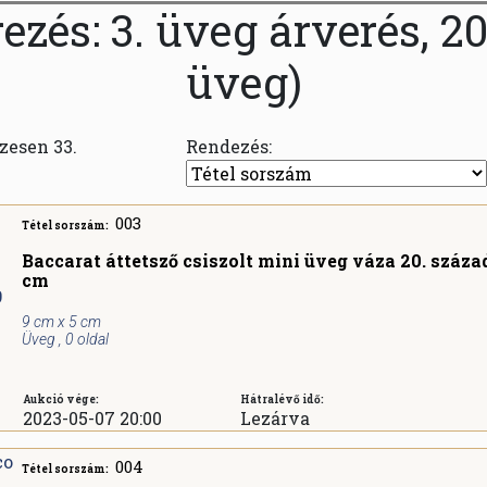
és: 3. üveg árverés, 202
üveg)
szesen 33.
Rendezés:
003
Tétel sorszám:
Baccarat áttetsző csiszolt mini üveg váza 20. század
cm
9 cm x 5 cm
Üveg , 0 oldal
Aukció vége:
Hátralévő idő:
2023-05-07 20:00
Lezárva
004
Tétel sorszám: