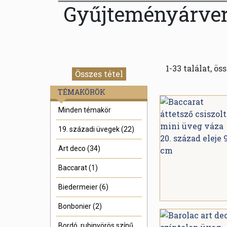
Gyűjteményárverez
1-33 találat, ös
Összes tétel
TÉMAKÖRÖK
Minden témakör
19. századi üvegek (22)
Art deco (34)
Baccarat (1)
Biedermeier (6)
Bonbonier (2)
Bordó, rubinvörös színű