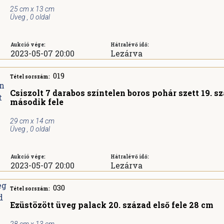
25 cm x 13 cm
Üveg , 0 oldal
Aukció vége:
Hátralévő idő:
2023-05-07 20:00
Lezárva
019
Tétel sorszám:
Csiszolt 7 darabos színtelen boros pohár szett 19. s
második fele
29 cm x 14 cm
Üveg , 0 oldal
Aukció vége:
Hátralévő idő:
2023-05-07 20:00
Lezárva
030
Tétel sorszám:
Ezüstözött üveg palack 20. század első fele 28 cm