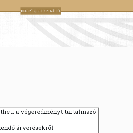
BELÉPÉS / REGISZTRÁCIÓ
ntheti a végeredményt tartalmazó
zendő árverésekről!