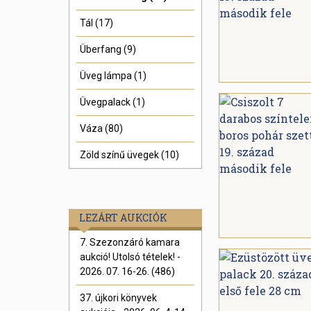
Tál (17)
Überfang (9)
Üveg lámpa (1)
Üvegpalack (1)
Váza (80)
Zöld színű üvegek (10)
LEZÁRT AUKCIÓK
7. Szezonzáró kamara
aukció! Utolsó tételek! -
2026. 07. 16-26. (486)
37. újkori könyvek