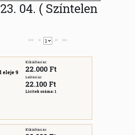
3. 04. ( Színtelen
Kikiáltási ár:
22.000 Ft
 eleje 9
Leütési ár:
22.100
Ft
Licitek száma:
1
Kikiáltási ár: