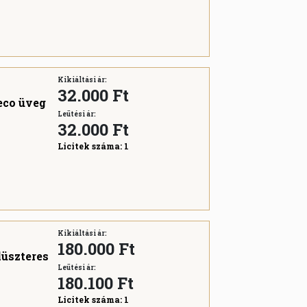
Kikiáltási ár:
32.000 Ft
eco üveg
Leütési ár:
32.000
Ft
Licitek száma:
1
Kikiáltási ár:
180.000 Ft
lüszteres
Leütési ár:
180.100
Ft
Licitek száma:
1