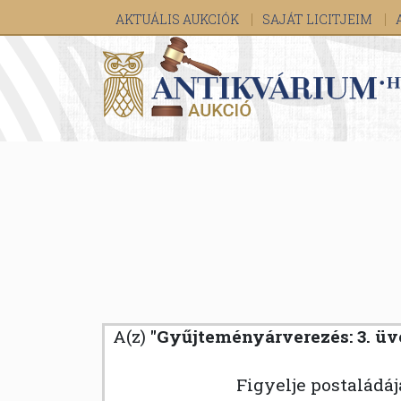
AKTUÁLIS AUKCIÓK
SAJÁT LICITJEIM
A(z)
"Gyűjteményárverezés: 3. üveg
Figyelje postaládá