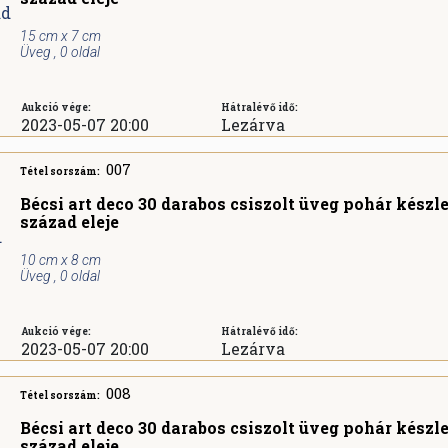
15 cm x 7 cm
Üveg , 0 oldal
Aukció vége:
Hátralévő idő:
2023-05-07 20:00
Lezárva
007
Tétel sorszám:
Bécsi art deco 30 darabos csiszolt üveg pohár készle
század eleje
10 cm x 8 cm
Üveg , 0 oldal
Aukció vége:
Hátralévő idő:
2023-05-07 20:00
Lezárva
008
Tétel sorszám:
Bécsi art deco 30 darabos csiszolt üveg pohár készle
század eleje