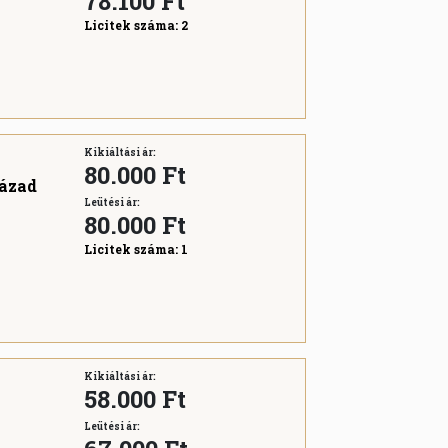
78.100
Ft
Licitek száma:
2
Kikiáltási ár:
80.000 Ft
zázad
Leütési ár:
80.000
Ft
Licitek száma:
1
Kikiáltási ár:
58.000 Ft
Leütési ár: