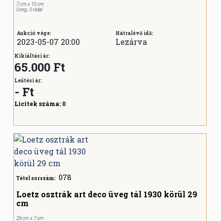
7 cm x 10 cm
Üveg , 0 oldal
Aukció vége:
Hátralévő idő:
2023-05-07 20:00
Lezárva
Kikiáltási ár:
65.000 Ft
Leütési ár:
-
Ft
Licitek száma:
0
078
Tétel sorszám:
Loetz osztrák art deco üveg tál 1930 körül 29
cm
29 cm x 7 cm