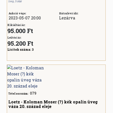
Üveg , 0 oldal
Aukció vége:
Hátralévő idő:
2023-05-07 20:00
Lezárva
Kikiáltási ár:
95.000 Ft
Leütési ár:
95.200
Ft
Licitek száma:
3
079
Tétel sorszám:
Loetz - Koloman Moser (?) kék opalin üveg
váza 20. század eleje