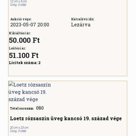
12 cm x 9 cm
Üveg , 0 oldal
Aukció vége:
Hátralévő idő:
2023-05-07 20:00
Lezárva
Kikiáltási ár:
50.000 Ft
Leütési ár:
51.100
Ft
Licitek száma:
2
080
Tétel sorszám:
Loetz rózsaszín üveg kancsó 19. század vége
20 cm x 23 cm
Üveg , 0 oldal