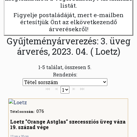
listát.
Figyelje postaládáját, mert e-mailben
értesítjük Önt az elkövetkezendő
árverésekről!
Gyűjteményárverezés: 3. üveg
árverés, 2023. 04. ( Loetz)
1-5 találat, összesen 5.
Rendezés:
076
Tétel sorszám:
Loetz "Orange Astglas" szecessziós üveg váza
19. század vége
17 cm x 20 cm