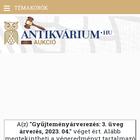
Toggle
TÉMAKÖRÖK
navigation
A(z)
"Gyűjteményárverezés: 3. üveg
árverés, 2023. 04."
véget ért. Alább
megtekintheti a végeredményt tartalmazó