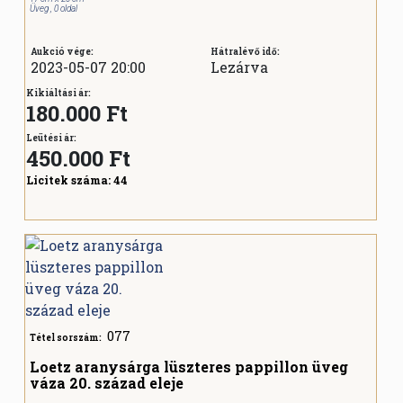
Üveg , 0 oldal
Aukció vége:
Hátralévő idő:
2023-05-07 20:00
Lezárva
Kikiáltási ár:
180.000 Ft
Leütési ár:
450.000
Ft
Licitek száma:
44
077
Tétel sorszám:
Loetz aranysárga lüszteres pappillon üveg
váza 20. század eleje