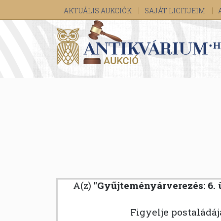
AKTUÁLIS AUKCIÓK
SAJÁT LICITJEIM
A(z)
"Gyűjteményárverezés: 6. üv
Figyelje postaládá