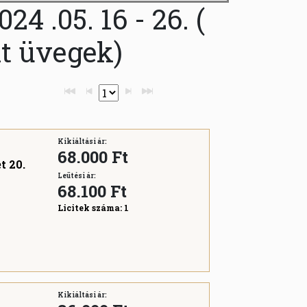
4 .05. 16 - 26. (
 üvegek)
Kikiáltási ár:
68.000 Ft
t 20.
Leütési ár:
68.100
Ft
Licitek száma:
1
Kikiáltási ár: