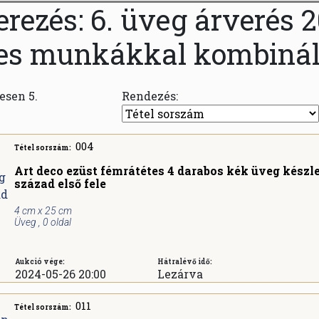
zés: 6. üveg árverés 202
s munkákkal kombinált
zesen 5.
Rendezés:
004
Tétel sorszám:
Art deco ezüst fémrátétes 4 darabos kék üveg készle
század első fele
4 cm x 25 cm
Üveg , 0 oldal
Aukció vége:
Hátralévő idő:
2024-05-26 20:00
Lezárva
011
Tétel sorszám: