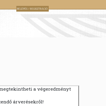
BELÉPÉS / REGISZTRÁCIÓ
 megtekintheti a végeredményt
zendő árverésekről!