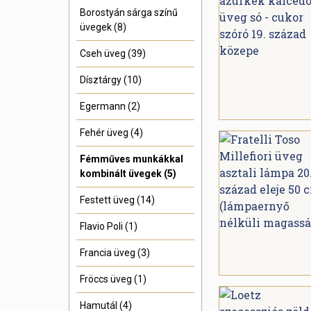
Borostyán sárga színű
üvegek (8)
Cseh üveg (39)
Dísztárgy (10)
Egermann (2)
Fehér üveg (4)
Fémműves munkákkal
kombinált üvegek (5)
Festett üveg (14)
Flavio Poli (1)
Francia üveg (3)
Fröccs üveg (1)
Hamutál (4)