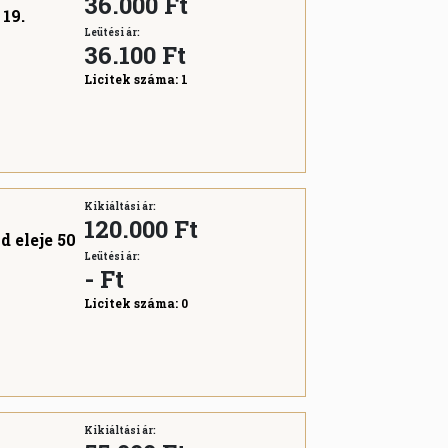
36.000 Ft
19.
Leütési ár:
36.100
Ft
Licitek száma:
1
Kikiáltási ár:
120.000 Ft
d eleje 50
Leütési ár:
-
Ft
Licitek száma:
0
Kikiáltási ár: