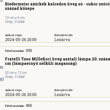
Biedermeier azúrkék kalcedon üveg só - cukor szóró 
század közepe
13 cm x 6 cm
Üveg , 0 oldal
Aukció vége:
Hátralévő idő:
2024-05-26 20:00
Lezárva
035
Tétel sorszám:
Fratelli Toso Millefiori üveg asztali lámpa 20. száza
cm (lámpaernyő nélküli magasság)
50 cm x 12 cm
Üveg , 0 oldal
Aukció vége:
Hátralévő idő:
2024-05-26 20:00
Lezárva
065
Tétel sorszám: