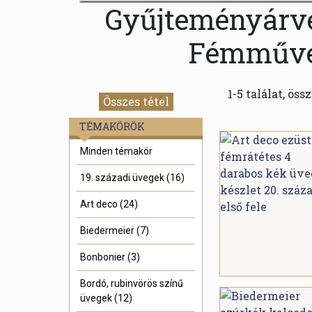
Gyűjteményárvere
Fémműve
1-5 találat, öss
Összes tétel
TÉMAKÖRÖK
Minden témakör
19. századi üvegek (16)
Art deco (24)
Biedermeier (7)
Bonbonier (3)
Bordó, rubinvörös színű
üvegek (12)