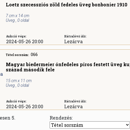
Loetz szecessziós zöld fedeles üveg bonbonier 1910
7 cm x 14 cm
Üveg , 0 oldal
Aukció vége:
Hátralévő idő:
2024-05-26 20:00
Lezárva
066
Tétel sorszám:
Magyar biedermeier ónfedeles piros festett üveg ku
század második fele
15 cm x 11 cm
Üveg , 0 oldal
Aukció vége:
Hátralévő idő:
2024-05-26 20:00
Lezárva
zesen 5.
Rendezés: