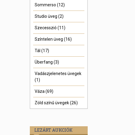
Sommerso (12)
Studio üveg (2)
Szecesszió (11)
Színtelen üveg (16)
Tál (17)
Überfang (3)
Vadászjelenetes üvegek
(1)
Váza (69)
Zöld színű üvegek (26)
LEZÁRT AUKCIÓK