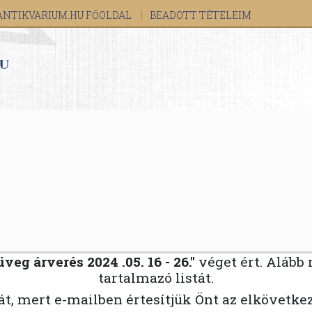
ANTIKVARIUM.HU FŐOLDAL
BEADOTT TÉTELEIM
eg árverés 2024 .05. 16 - 26."
véget ért. Alább
tartalmazó listát.
ját, mert e-mailben értesítjük Önt az elkövetke