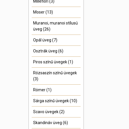
Millefiori (3)
Moser (13)
Muranoi, muranoi stílusú
üveg (26)
Opál üveg (7)
Osztrák üveg (6)
Piros színű üvegek (1)
Rózsaszín színű üvegek
(3)
Römer (1)
Sárga színű üvegek (10)
Scavo üvegek (2)
Skandináv üveg (6)