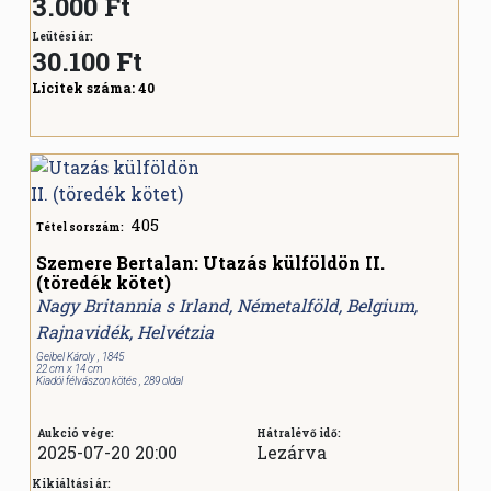
3.000 Ft
Leütési ár:
30.100
Ft
Licitek száma:
40
405
Tétel sorszám:
Szemere Bertalan: Utazás külföldön II.
(töredék kötet)
Nagy Britannia s Irland, Németalföld, Belgium,
Rajnavidék, Helvétzia
Geibel Károly , 1845
22 cm x 14 cm
Kiadói félvászon kötés , 289 oldal
Aukció vége:
Hátralévő idő:
2025-07-20 20:00
Lezárva
Kikiáltási ár: