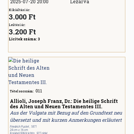
2025-07-20 20:00
Lezárva
Kikiáltási ár:
3.000 Ft
Leütési ár:
3.200
Ft
Licitek száma:
3
011
Tétel sorszám:
Allioli, Joseph Franz, Dr.: Die heilige Schrift
des Alten und Neuen Testamentes III.
Aus der Vulgata mit Bezug auf den Grundtext neu
übersetzt und mit kurzen Anmerkungen erläutert
Friedrich Pustet , 1871
24 cm x 16 cm
Korabeli félbőr kötés , 927 oldal