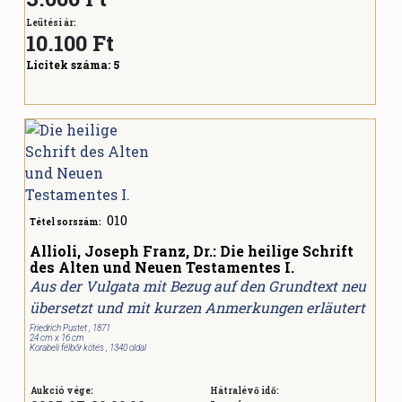
Leütési ár:
10.100
Ft
Licitek száma:
5
010
Tétel sorszám:
Allioli, Joseph Franz, Dr.: Die heilige Schrift
des Alten und Neuen Testamentes I.
Aus der Vulgata mit Bezug auf den Grundtext neu
übersetzt und mit kurzen Anmerkungen erläutert
Friedrich Pustet , 1871
24 cm x 16 cm
Korabeli félbőr kötés , 1340 oldal
Aukció vége:
Hátralévő idő: