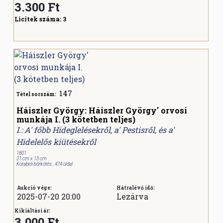
3.300
Ft
Licitek száma:
3
147
Tétel sorszám:
Háiszler György: Háiszler György' orvosi
munkája I. (3 kötetben teljes)
I.: A' főbb Hideglelésekről, a' Pestisről, és a'
Hidelelős kiütésekről
1801
21 cm x 13 cm
Korabeli bőrkötés , 474 oldal
Aukció vége:
Hátralévő idő:
2025-07-20 20:00
Lezárva
Kikiáltási ár:
3.000 Ft