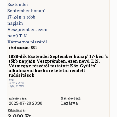
001
Tétel sorszám:
1838-dik Esztendei September hónap' 17-kén 's
több napjain Veszprémben, ezen nevű T. N.
Vármegye részéről tartatott Köz-Gyülés'
alkalmával közhirré tétetni rendelt
tudósítások
1838
31 cm x 20 cm
Papír , 18 oldal
Aukció vége:
Hátralévő idő:
2025-07-20 20:00
Lezárva
Kikiáltási ár:
3.000 Ft