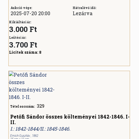
Aukció vége:
Hátralévő idő:
2025-07-20 20:00
Lezárva
Kikiáltási ár:
3.000 Ft
Leütési ár:
3.700
Ft
Licitek száma:
8
329
Tétel sorszám:
Petőfi Sándor összes költeményei 1842-1846. I-
II.
I.: 1842-1844/II.: 1845-1846.
Emich Gusztáv , 1862