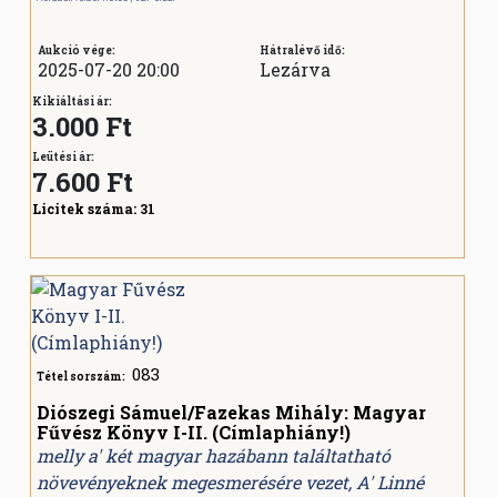
Aukció vége:
Hátralévő idő:
2025-07-20 20:00
Lezárva
Kikiáltási ár:
3.000 Ft
Leütési ár:
7.600
Ft
Licitek száma:
31
083
Tétel sorszám:
Diószegi Sámuel/Fazekas Mihály: Magyar
Fűvész Könyv I-II. (Címlaphiány!)
melly a' két magyar hazábann találtatható
növevényeknek megesmerésére vezet, A' Linné