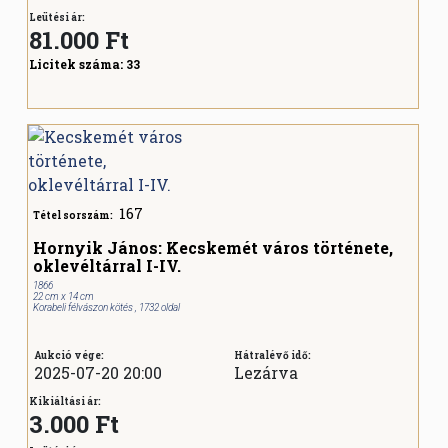
Leütési ár:
81.000
Ft
Licitek száma:
33
167
Tétel sorszám:
Hornyik János: Kecskemét város története,
oklevéltárral I-IV.
1866
22 cm x 14 cm
Korabeli félvászon kötés , 1732 oldal
Aukció vége:
Hátralévő idő:
2025-07-20 20:00
Lezárva
Kikiáltási ár:
3.000 Ft