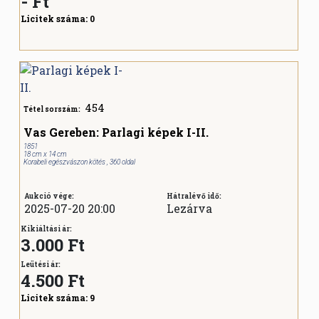
-
Ft
Licitek száma:
0
454
Tétel sorszám:
Vas Gereben: Parlagi képek I-II.
1851
18 cm x 14 cm
Korabeli egészvászon kötés , 360 oldal
Aukció vége:
Hátralévő idő:
2025-07-20 20:00
Lezárva
Kikiáltási ár:
3.000 Ft
Leütési ár:
4.500
Ft
Licitek száma:
9