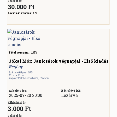
Leütési ár:
30.000
Ft
Licitek száma:
15
189
Tétel sorszám:
Jókai Mór: Janicsárok végnapjai - Első kiadás
Regény
Számvald Gyula , 1854
15 cm x 11 cm
Könyvkötői félvászon kötés , 506 oldal
Aukció vége:
Hátralévő idő:
2025-07-20 20:00
Lezárva
Kikiáltási ár:
3.000 Ft
Leütési ár: