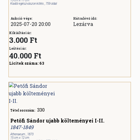
15 cm x 11 cm
Kiadói egészvászon kötés , 759 oldal
Aukció vége:
Hátralévő idő:
2025-07-20 20:00
Lezárva
Kikiáltási ár:
3.000 Ft
Leütési ár:
40.000
Ft
Licitek száma:
63
330
Tétel sorszám:
Petőfi Sándor ujabb költeményei I-II.
1847-1849
Athenaeum , 1873
15 cm x 12 cm