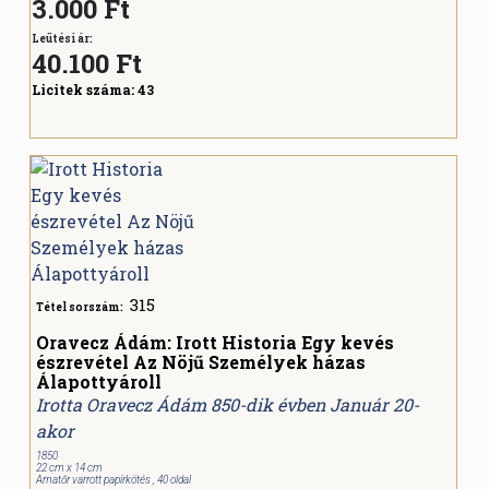
3.000 Ft
Leütési ár:
40.100
Ft
Licitek száma:
43
315
Tétel sorszám:
Oravecz Ádám: Irott Historia Egy kevés
észrevétel Az Nöjű Személyek házas
Álapottyároll
Irotta Oravecz Ádám 850-dik évben Január 20-
akor
1850
22 cm x 14 cm
Amatőr varrott papírkötés , 40 oldal