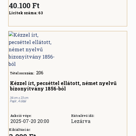
40.100
Ft
Licitek száma:
63
206
Tétel sorszám:
Kézzel írt, pecséttel ellátott, német nyelvű
bizonyítvány 1856-ból
34 cm x 23 cm
Papír , 4 oldal
Aukció vége:
Hátralévő idő:
2025-07-20 20:00
Lezárva
Kikiáltási ár: