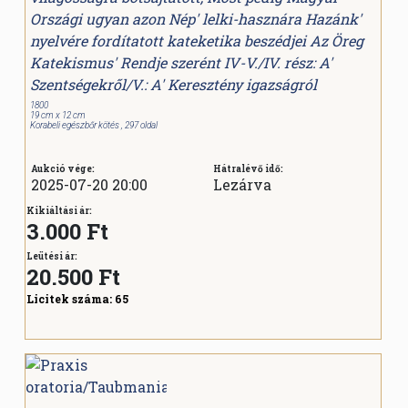
Országi ugyan azon Nép' lelki-hasznára Hazánk'
nyelvére fordítatott kateketika beszédjei Az Öreg
Katekismus' Rendje szerént IV-V./IV. rész: A'
Szentségekről/V.: A' Keresztény igazságról
1800
19 cm x 12 cm
Korabeli egészbőr kötés , 297 oldal
Aukció vége:
Hátralévő idő:
2025-07-20 20:00
Lezárva
Kikiáltási ár:
3.000 Ft
Leütési ár:
20.500
Ft
Licitek száma:
65