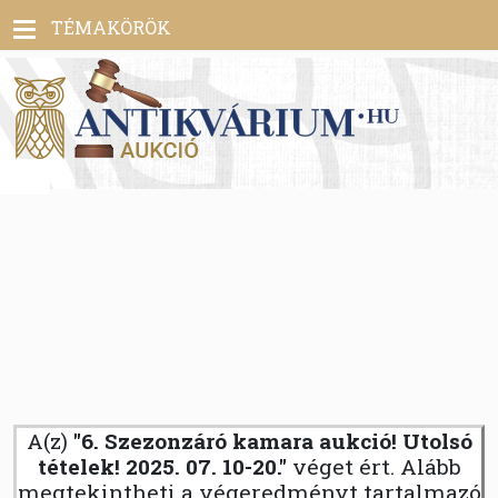
Toggle
TÉMAKÖRÖK
navigation
A(z)
"6. Szezonzáró kamara aukció! Utolsó
tételek! 2025. 07. 10-20."
véget ért. Alább
megtekintheti a végeredményt tartalmazó