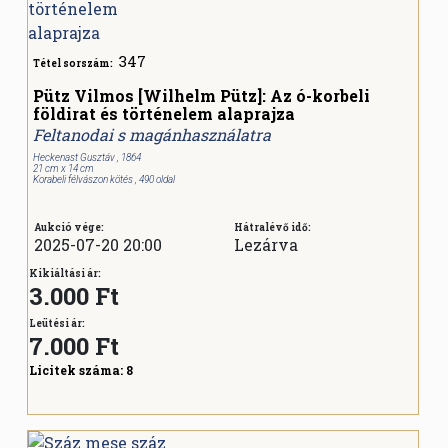
347
Tétel sorszám:
Pütz Vilmos [Wilhelm Pütz]: Az ó-korbeli
földirat és történelem alaprajza
Feltanodai s magánhasználatra
Heckenast Gusztáv , 1864
21 cm x 14 cm
Korabeli félvászon kötés , 490 oldal
Aukció vége:
Hátralévő idő:
2025-07-20 20:00
Lezárva
Kikiáltási ár:
3.000 Ft
Leütési ár:
7.000
Ft
Licitek száma:
8