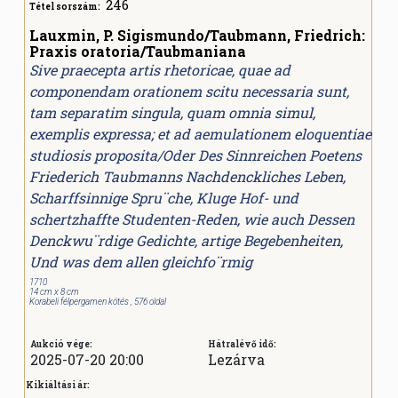
246
Tétel sorszám:
Lauxmin, P. Sigismundo/Taubmann, Friedrich:
Praxis oratoria/Taubmaniana
Sive praecepta artis rhetoricae, quae ad
componendam orationem scitu necessaria sunt,
tam separatim singula, quam omnia simul,
exemplis expressa; et ad aemulationem eloquentiae
studiosis proposita/Oder Des Sinnreichen Poetens
Friederich Taubmanns Nachdenckliches Leben,
Scharffsinnige Spru¨che, Kluge Hof- und
schertzhaffte Studenten-Reden, wie auch Dessen
Denckwu¨rdige Gedichte, artige Begebenheiten,
Und was dem allen gleichfo¨rmig
1710
14 cm x 8 cm
Korabeli félpergamen kötés , 576 oldal
Aukció vége:
Hátralévő idő:
2025-07-20 20:00
Lezárva
Kikiáltási ár: