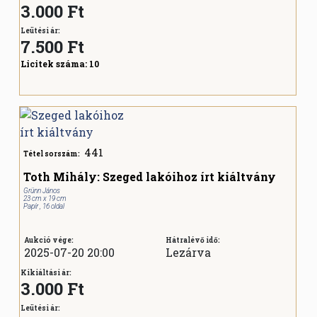
3.000 Ft
Leütési ár:
7.500
Ft
Licitek száma:
10
441
Tétel sorszám:
Toth Mihály: Szeged lakóihoz írt kiáltvány
Grünn János
23 cm x 19 cm
Papír , 16 oldal
Aukció vége:
Hátralévő idő:
2025-07-20 20:00
Lezárva
Kikiáltási ár:
3.000 Ft
Leütési ár: