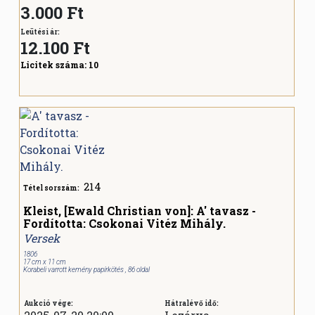
3.000 Ft
Leütési ár:
12.100
Ft
Licitek száma:
10
214
Tétel sorszám:
Kleist, [Ewald Christian von]: A' tavasz -
Fordította: Csokonai Vitéz Mihály.
Versek
1806
17 cm x 11 cm
Korabeli varrott kemény papírkötés , 86 oldal
Aukció vége:
Hátralévő idő: