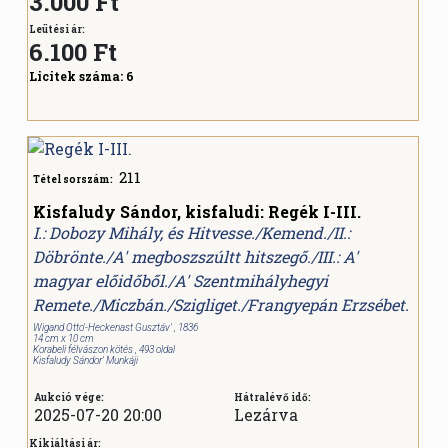
3.000 Ft
Leütési ár:
6.100
Ft
Licitek száma:
6
211
Tétel sorszám:
Kisfaludy Sándor, kisfaludi: Regék I-III.
I.: Dobozy Mihály, és Hitvesse./Kemend./II.:
Döbrönte./A' megboszszúltt hitszegő./III.: A'
magyar előidőből./A' Szentmihályhegyi
Remete./Miczbán./Szigliget./Frangyepán Erzsébet.
Wigand Otto'-Heckenast Gusztáv' , 1836
14 cm x 10 cm
Korabeli félvászon kötés , 493 oldal
Kisfaludy Sándor' Munkáji
Aukció vége:
Hátralévő idő:
2025-07-20 20:00
Lezárva
Kikiáltási ár: