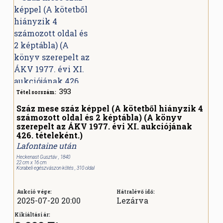
393
Tétel sorszám:
Száz mese száz képpel (A kötetből hiányzik 4
számozott oldal és 2 képtábla) (A könyv
szerepelt az ÁKV 1977. évi XI. aukciójának
426. tételeként.)
Lafontaine után
Heckenast Gusztáv , 1840
22 cm x 16 cm
Korabeli egészvászon kötés , 310 oldal
Aukció vége:
Hátralévő idő:
2025-07-20 20:00
Lezárva
Kikiáltási ár: