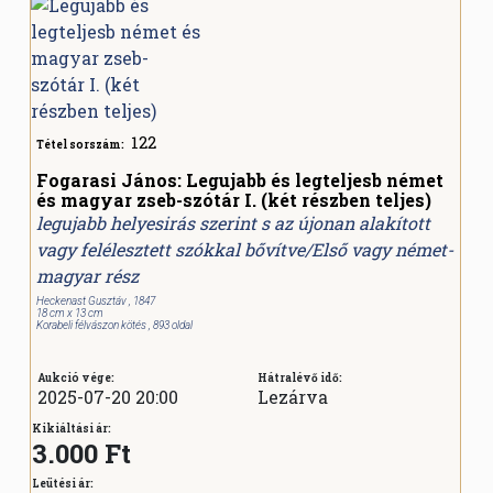
122
Tétel sorszám:
Fogarasi János: Legujabb és legteljesb német
és magyar zseb-szótár I. (két részben teljes)
legujabb helyesirás szerint s az újonan alakított
vagy felélesztett szókkal bővítve/Első vagy német-
magyar rész
Heckenast Gusztáv , 1847
18 cm x 13 cm
Korabeli félvászon kötés , 893 oldal
Aukció vége:
Hátralévő idő:
2025-07-20 20:00
Lezárva
Kikiáltási ár:
3.000 Ft
Leütési ár: