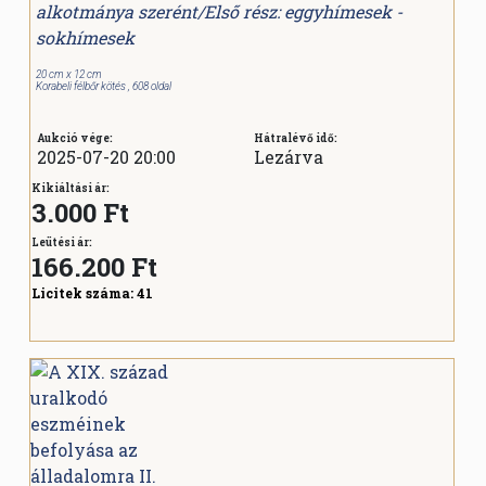
alkotmánya szerént/Első rész: eggyhímesek -
sokhímesek
20 cm x 12 cm
Korabeli félbőr kötés , 608 oldal
Aukció vége:
Hátralévő idő:
2025-07-20 20:00
Lezárva
Kikiáltási ár:
3.000 Ft
Leütési ár:
166.200
Ft
Licitek száma:
41