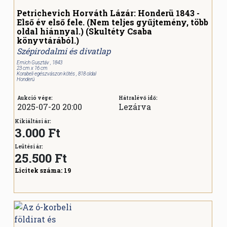
Petrichevich Horváth Lázár: Honderü 1843 -
Első év első fele. (Nem teljes gyűjtemény, több
oldal hiánnyal.) (Skultéty Csaba
könyvtárából.)
Szépirodalmi és divatlap
Emich Gusztáv , 1843
23 cm x 16 cm
Korabeli egészvászon kötés , 818 oldal
Honderü
Aukció vége:
Hátralévő idő:
2025-07-20 20:00
Lezárva
Kikiáltási ár:
3.000 Ft
Leütési ár:
25.500
Ft
Licitek száma:
19