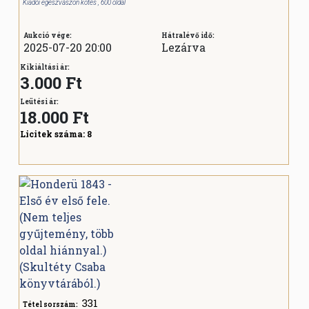
Kiadói egészvászon kötés , 600 oldal
Aukció vége:
Hátralévő idő:
2025-07-20 20:00
Lezárva
Kikiáltási ár:
3.000 Ft
Leütési ár:
18.000
Ft
Licitek száma:
8
331
Tétel sorszám: