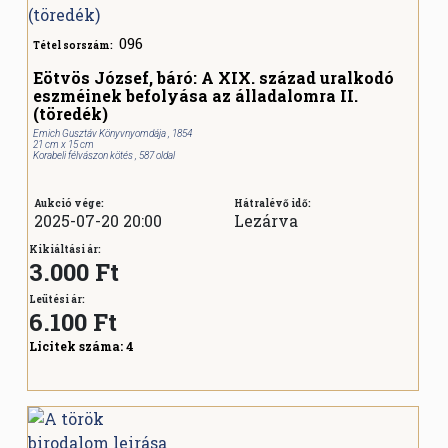
096
Tétel sorszám:
Eötvös József, báró: A XIX. század uralkodó
eszméinek befolyása az álladalomra II.
(töredék)
Emich Gusztáv Könyvnyomdája , 1854
21 cm x 15 cm
Korabeli félvászon kötés , 587 oldal
Aukció vége:
Hátralévő idő:
2025-07-20 20:00
Lezárva
Kikiáltási ár:
3.000 Ft
Leütési ár:
6.100
Ft
Licitek száma:
4