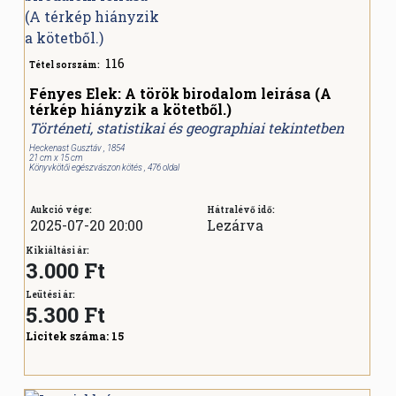
116
Tétel sorszám:
Fényes Elek: A török birodalom leirása (A
térkép hiányzik a kötetből.)
Történeti, statistikai és geographiai tekintetben
Heckenast Gusztáv , 1854
21 cm x 15 cm
Könyvkötői egészvászon kötés , 476 oldal
Aukció vége:
Hátralévő idő:
2025-07-20 20:00
Lezárva
Kikiáltási ár:
3.000 Ft
Leütési ár:
5.300
Ft
Licitek száma:
15