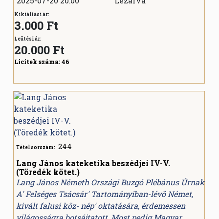
2025-07-20 20:00
Lezárva
Kikiáltási ár:
3.000 Ft
Leütési ár:
20.000
Ft
Licitek száma:
46
244
Tétel sorszám:
Lang János kateketika beszédjei IV-V.
(Töredék kötet.)
Lang János Németh Országi Buzgó Plébánus Úrnak
A' Felséges Tsácsár' Tartományiban-lévö Német,
kivált falusi köz- nép' oktatására, érdemessen
világosságra botsájtatott, Most pedig Magyar