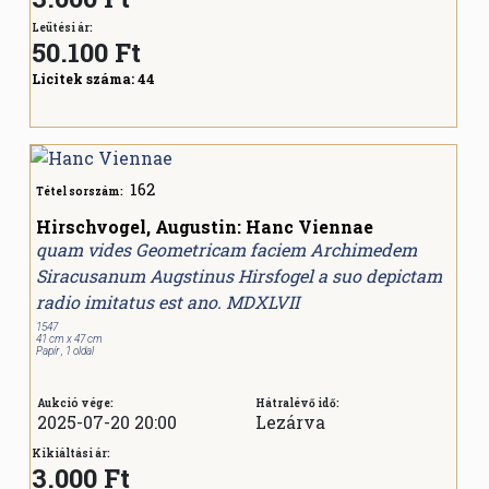
Leütési ár:
50.100
Ft
Licitek száma:
44
162
Tétel sorszám:
Hirschvogel, Augustin: Hanc Viennae
quam vides Geometricam faciem Archimedem
Siracusanum Augstinus Hirsfogel a suo depictam
radio imitatus est ano. MDXLVII
1547
41 cm x 47 cm
Papír , 1 oldal
Aukció vége:
Hátralévő idő:
2025-07-20 20:00
Lezárva
Kikiáltási ár:
3.000 Ft