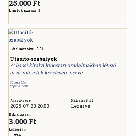
25.000
Ft
Licitek száma:
2
445
Tétel sorszám:
Utasító-szabályok
A' bácsi királyi kincstári uradalmakban létező
árva-intézetek kezelésére nézve
36 cm x 23 cm
Papír , 40 oldal
Aukció vége:
Hátralévő idő:
2025-07-20 20:00
Lezárva
Kikiáltási ár:
3.000 Ft
Leütési ár: