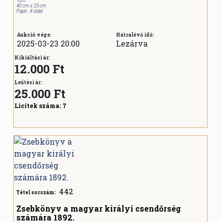
1837
40 cm x 25 cm
Papír , 4 oldal
Aukció vége:
Hátralévő idő:
2025-03-23 20:00
Lezárva
Kikiáltási ár:
12.000 Ft
Leütési ár:
25.000
Ft
Licitek száma:
7
442
Tétel sorszám:
Zsebkönyv a magyar királyi csendőrség
számára 1892.