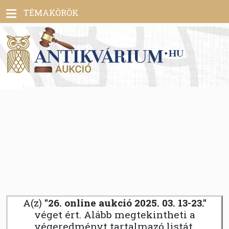
Toggle
TÉMAKÖRÖK
navigation
A(z)
"26. online aukció 2025. 03. 13-23."
véget ért. Alább megtekintheti a
végeredményt tartalmazó listát.