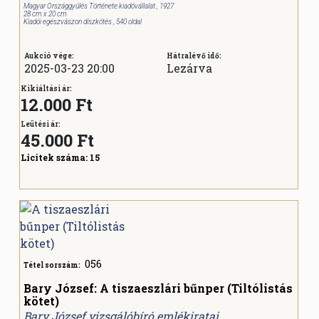
Magyar Országgyülés Története kiadóvállalat , 1927
28 cm x 20 cm
Kiadói egészvászon díszkötés , 540 oldal
Aukció vége:
Hátralévő idő:
2025-03-23 20:00
Lezárva
Kikiáltási ár:
12.000 Ft
Leütési ár:
45.000
Ft
Licitek száma:
15
056
Tétel sorszám:
Bary József: A tiszaeszlári bűnper (Tiltólistás
kötet)
Bary József vizsgálóbíró emlékiratai