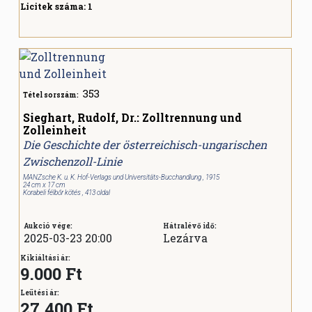
Licitek száma:
1
353
Tétel sorszám:
Sieghart, Rudolf, Dr.: Zolltrennung und
Zolleinheit
Die Geschichte der österreichisch-ungarischen
Zwischenzoll-Linie
MANZsche K. u. K. Hof-Verlags und Universitäts-Bucchandlung , 1915
24 cm x 17 cm
Korabeli félbőr kötés , 413 oldal
Aukció vége:
Hátralévő idő:
2025-03-23 20:00
Lezárva
Kikiáltási ár:
9.000 Ft
Leütési ár:
27.400
Ft