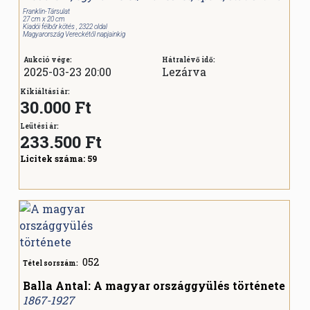
Franklin-Társulat
27 cm x 20 cm
Kiadói félbőr kötés , 2322 oldal
Magyarország Vereckétől napjainkig
Aukció vége:
Hátralévő idő:
2025-03-23 20:00
Lezárva
Kikiáltási ár:
30.000 Ft
Leütési ár:
233.500
Ft
Licitek száma:
59
052
Tétel sorszám:
Balla Antal: A magyar országgyülés története
1867-1927