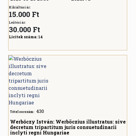
Kikiáltási ár:
15.000 Ft
Leütési ár:
30.000
Ft
Licitek száma:
14
430
Tétel sorszám:
Werbőczy István: Werböczius illustratus: sive
decretum tripartitum juris consuetudinarii
inclyti regni Hungariae