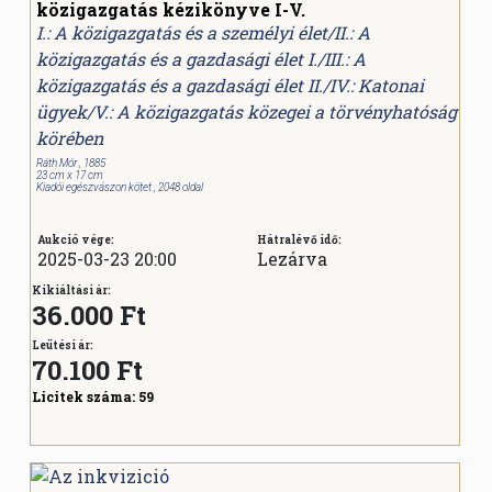
közigazgatás kézikönyve I-V.
I.: A közigazgatás és a személyi élet/II.: A
közigazgatás és a gazdasági élet I./III.: A
közigazgatás és a gazdasági élet II./IV.: Katonai
ügyek/V.: A közigazgatás közegei a törvényhatóság
körében
Ráth Mór , 1885
23 cm x 17 cm
Kiadói egészvászon kötet , 2048 oldal
Aukció vége:
Hátralévő idő:
2025-03-23 20:00
Lezárva
Kikiáltási ár:
36.000 Ft
Leütési ár:
70.100
Ft
Licitek száma:
59