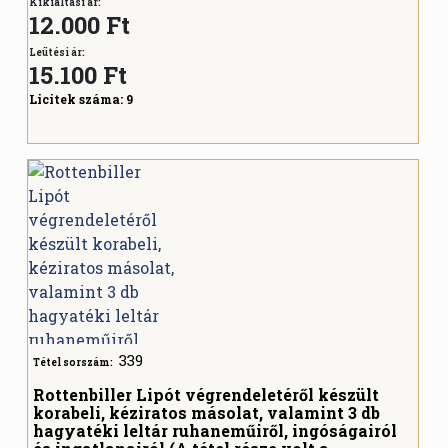
Kikiáltási ár:
12.000 Ft
Leütési ár:
15.100
Ft
Licitek száma:
9
339
Tétel sorszám:
Rottenbiller Lipót végrendeletéről készült
korabeli, kéziratos másolat, valamint 3 db
hagyatéki leltár ruhaneműiről, ingóságairól