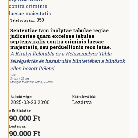
350
Tétel sorszám:
Sententiae tam inclytae tabulae regiae
judicariae quam excelsae tabulae
septemviralis contra criminis laesae
majestatis, seu perduellionis reos latae.
A Királyi Ítélőtábla és a Hétszemélyes Tábla
felségsértés és hazaárulás bűntettében a bűnösök
ellen hozott ítéletei
1795
34 cm x 22 cm
Utólagos félvászon kötés , 75 oldal
Aukció vége:
Hátralévő idő:
2025-03-23 20:00
Lezárva
Kikiáltási ár:
90.000 Ft
Leütési ár:
90.000
Ft