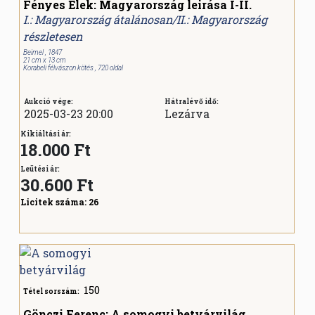
Fényes Elek: Magyarország leirása I-II.
I.: Magyarország átalánosan/II.: Magyarország
részletesen
Beimel , 1847
21 cm x 13 cm
Korabeli félvászon kötés , 720 oldal
Aukció vége:
Hátralévő idő:
2025-03-23 20:00
Lezárva
Kikiáltási ár:
18.000 Ft
Leütési ár:
30.600
Ft
Licitek száma:
26
150
Tétel sorszám:
Gönczi Ferenc: A somogyi betyárvilág