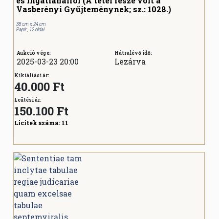
és ingatlanairól (A tétel része volt a
Vasberényi Gyűjteménynek; sz.: 1028.)
38 cm x 24 cm
Papír , 12 oldal
Aukció vége:
Hátralévő idő:
2025-03-23 20:00
Lezárva
Kikiáltási ár:
40.000 Ft
Leütési ár:
150.100
Ft
Licitek száma:
11