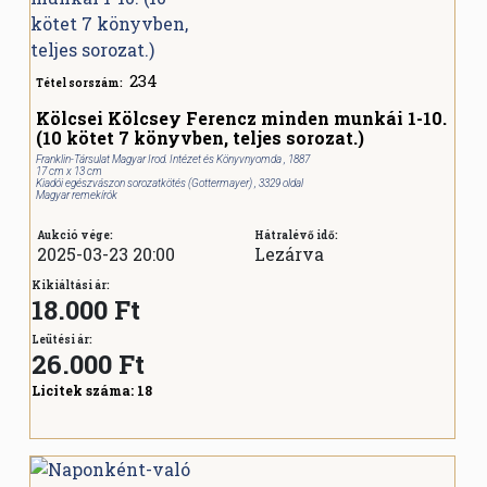
234
Tétel sorszám:
Kölcsei Kölcsey Ferencz minden munkái 1-10.
(10 kötet 7 könyvben, teljes sorozat.)
Franklin-Társulat Magyar Irod. Intézet és Könyvnyomda , 1887
17 cm x 13 cm
Kiadói egészvászon sorozatkötés (Gottermayer) , 3329 oldal
Magyar remekírók
Aukció vége:
Hátralévő idő:
2025-03-23 20:00
Lezárva
Kikiáltási ár:
18.000 Ft
Leütési ár:
26.000
Ft
Licitek száma:
18