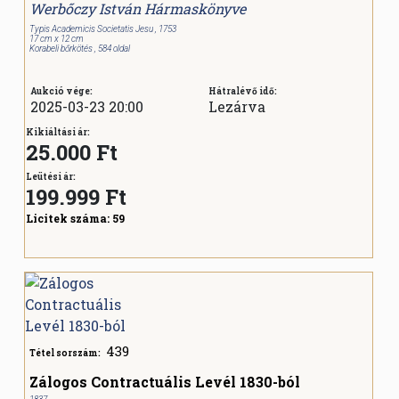
Werbőczy István Hármaskönyve
Typis Academicis Societatis Jesu , 1753
17 cm x 12 cm
Korabeli bőrkötés , 584 oldal
Aukció vége:
Hátralévő idő:
2025-03-23 20:00
Lezárva
Kikiáltási ár:
25.000 Ft
Leütési ár:
199.999
Ft
Licitek száma:
59
439
Tétel sorszám:
Zálogos Contractuális Levél 1830-ból