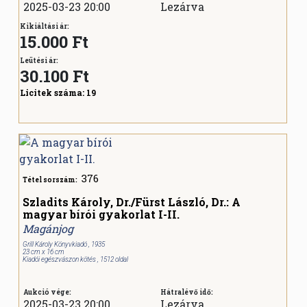
2025-03-23 20:00
Lezárva
Kikiáltási ár:
15.000 Ft
Leütési ár:
30.100
Ft
Licitek száma:
19
376
Tétel sorszám:
Szladits Károly, Dr./Fürst László, Dr.: A
magyar bírói gyakorlat I-II.
Magánjog
Grill Károly Könyvkiadó , 1935
23 cm x 16 cm
Kiadói egészvászon kötés , 1512 oldal
Aukció vége:
Hátralévő idő:
2025-03-23 20:00
Lezárva