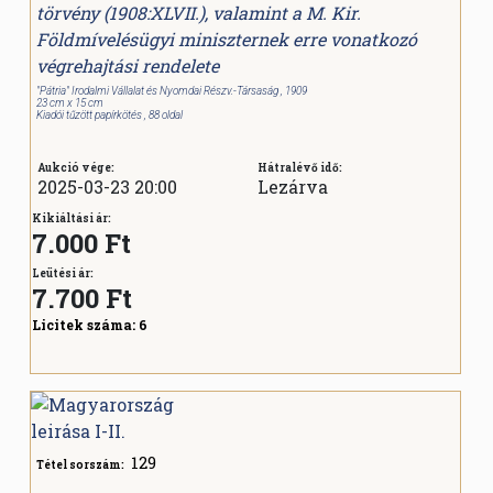
törvény (1908:XLVII.), valamint a M. Kir.
Földmívelésügyi miniszternek erre vonatkozó
végrehajtási rendelete
"Pátria" Irodalmi Vállalat és Nyomdai Részv.-Társaság , 1909
23 cm x 15 cm
Kiadói tűzött papírkötés , 88 oldal
Aukció vége:
Hátralévő idő:
2025-03-23 20:00
Lezárva
Kikiáltási ár:
7.000 Ft
Leütési ár:
7.700
Ft
Licitek száma:
6
129
Tétel sorszám: