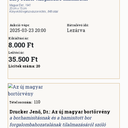
Magyar Élet , 1941
20 cm x 15 cm
Könyvkötői egészvászon kötés , 848 oldal
Aukció vége:
Hátralévő idő:
2025-03-23 20:00
Lezárva
Kikiáltási ár:
8.000 Ft
Leütési ár:
35.500
Ft
Licitek száma:
20
110
Tétel sorszám:
Drucker Jenő, Dr.: Az új magyar bortörvény
a borhamisításnak és a hamisított bor
forgalombahozatalának tilalmazásáról szóló