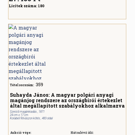
Licitek száma:
180
359
Tétel sorszám:
Suhayda János: A magyar polgári anyagi
magánjog rendszere az országbirói értekezlet
által megállapitott szabályokhoz alkalmazva
Szerzői magánkiadás , 1871
24 cm x 17 cm
Korabeli félvászon kötés , 483 oldal
Aukció vége:
Hátralévő idő: