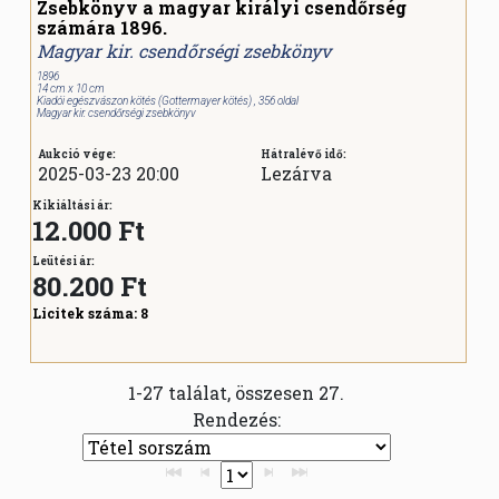
Zsebkönyv a magyar királyi csendőrség
számára 1896.
Magyar kir. csendőrségi zsebkönyv
1896
14 cm x 10 cm
Kiadói egészvászon kötés (Gottermayer kötés) , 356 oldal
Magyar kir. csendőrségi zsebkönyv
Aukció vége:
Hátralévő idő:
2025-03-23 20:00
Lezárva
Kikiáltási ár:
12.000 Ft
Leütési ár:
80.200
Ft
Licitek száma:
8
1-27 találat, összesen 27.
Rendezés: