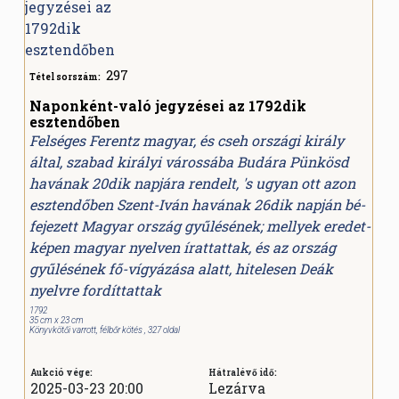
297
Tétel sorszám:
Naponként-való jegyzései az 1792dik
esztendőben
Felséges Ferentz magyar, és cseh országi király
által, szabad királyi várossába Budára Pünkösd
havának 20dik napjára rendelt, 's ugyan ott azon
esztendőben Szent-Iván havának 26dik napján bé-
fejezett Magyar ország gyűlésének; mellyek eredet-
képen magyar nyelven írattattak, és az ország
gyűlésének fő-vígyázása alatt, hitelesen Deák
nyelvre fordíttattak
1792
35 cm x 23 cm
Könyvkötői varrott, félbőr kötés , 327 oldal
Aukció vége:
Hátralévő idő:
2025-03-23 20:00
Lezárva