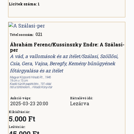
Licitek száma:
1
021
Tétel sorszám:
Ábrahám Ferenc/Kussinszky Endre: A Szálasi-
per
A vád, a vallomások és az ítélet/Szálasi, Szöllősi,
Csia, Gera, Vajna, Beregfy, Kemény bűnügyének
főtárgyalása és az ítélet
Magyar Központi Híradó Rt. , 1946
19 cm x 15 cm
Kiadói tűzött papírkötés , 191 oldal
Itél a történelem...-Híradó Könyvtár
Aukció vége:
Hátralévő idő:
2025-03-23 20:00
Lezárva
Kikiáltási ár:
5.000 Ft
Leütési ár:
45.000
Ft