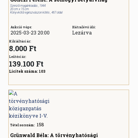
Szerzői magánkiadás , 1944
20 cm x 15 cm
Könyvkötői egészvászon kötés , 467 oldal
Aukció vége:
Hátralévő idő:
2025-03-23 20:00
Lezárva
Kikiáltási ár:
8.000 Ft
Leütési ár:
139.100
Ft
Licitek száma:
103
158
Tétel sorszám:
Grünwald Béla: A törvényhatósági