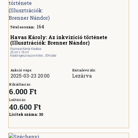
164
Tétel sorszám:
Havas Károly: Az inkvizició története
(Illusztrációk: Brenner Nándor)
Rozsnyai Károly Kiadása
26 cm x 18 cm
Kiadói egészvászon kötés , 504 oldal
Aukció vége:
Hátralévő idő:
2025-03-23 20:00
Lezárva
Kikiáltási ár:
6.000 Ft
Leütési ár:
40.600
Ft
Licitek száma:
30