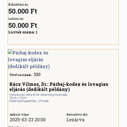
Kikiáltási ár:
50.000 Ft
Leütési ár:
50.000
Ft
Licitek száma:
1
330
Tétel sorszám:
Rácz Vilmos, Dr.: Párbaj-kodex és lovagias
eljárás (dedikált példány)
Hornyánszky Viktor M. Kir. Udvari Könyvnyomdája
18 cm x 13 cm
Kiadói tűzött papírkötés , 219 oldal
Aukció vége:
Hátralévő idő:
2025-03-23 20:00
Lezárva