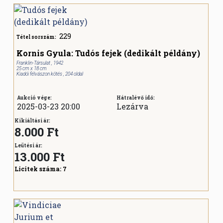
229
Tétel sorszám:
Kornis Gyula: Tudós fejek (dedikált példány)
Franklin-Társulat , 1942
25 cm x 18 cm
Kiadói félvászon kötés , 204 oldal
Aukció vége:
Hátralévő idő:
2025-03-23 20:00
Lezárva
Kikiáltási ár:
8.000 Ft
Leütési ár:
13.000
Ft
Licitek száma:
7