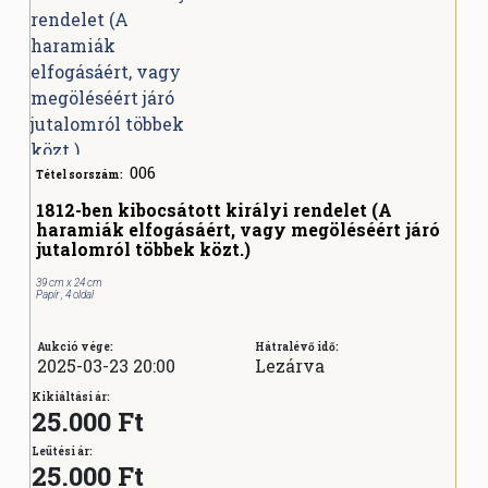
006
Tétel sorszám:
1812-ben kibocsátott királyi rendelet (A
haramiák elfogásáért, vagy megöléséért járó
jutalomról többek közt.)
39 cm x 24 cm
Papír , 4 oldal
Aukció vége:
Hátralévő idő:
2025-03-23 20:00
Lezárva
Kikiáltási ár:
25.000 Ft
Leütési ár:
25.000
Ft