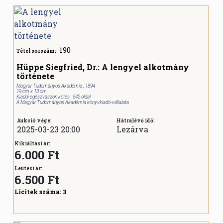
190
Tétel sorszám:
Hüppe Siegfried, Dr.: A lengyel alkotmány
története
Magyar Tudományos Akadémia , 1894
19 cm x 13 cm
Kiadói egészvászon kötés , 542 oldal
A Magyar Tudományos Akadémia könyvkiadó-vállalata
Aukció vége:
Hátralévő idő:
2025-03-23 20:00
Lezárva
Kikiáltási ár:
6.000 Ft
Leütési ár:
6.500
Ft
Licitek száma:
3