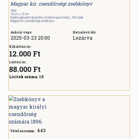
Magyar kir. csendőrségi zsebkönyv
1892
14 cm x 10 cm
Kiadói egészbőr díszkötés (Gottermayer kötés) , 302 oldal
Magyar kir. csendőrségi zsebkönyv
Aukció vége:
Hátralévő idő:
2025-03-23 20:00
Lezárva
Kikiáltási ár:
12.000 Ft
Leütési ár:
88.000
Ft
Licitek száma:
15
443
Tétel sorszám: