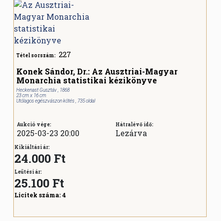
227
Tétel sorszám:
Konek Sándor, Dr.: Az Ausztriai-Magyar
Monarchia statistikai kézikönyve
Heckenast Gusztáv , 1868
23 cm x 16 cm
Utólagos egészvászon kötés , 735 oldal
Aukció vége:
Hátralévő idő:
2025-03-23 20:00
Lezárva
Kikiáltási ár:
24.000 Ft
Leütési ár:
25.100
Ft
Licitek száma:
4