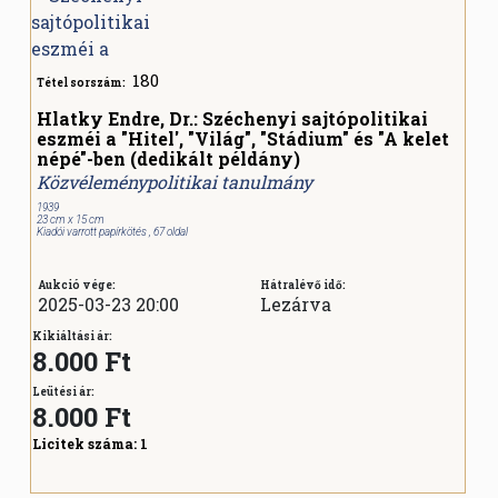
180
Tétel sorszám:
Hlatky Endre, Dr.: Széchenyi sajtópolitikai
eszméi a "Hitel', "Világ", "Stádium" és "A kelet
népé"-ben (dedikált példány)
Közvéleménypolitikai tanulmány
1939
23 cm x 15 cm
Kiadói varrott papírkötés , 67 oldal
Aukció vége:
Hátralévő idő:
2025-03-23 20:00
Lezárva
Kikiáltási ár:
8.000 Ft
Leütési ár:
8.000
Ft
Licitek száma:
1