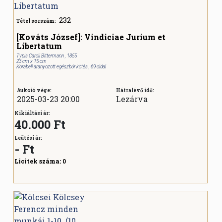
232
Tétel sorszám:
[Kováts József]: Vindiciae Jurium et
Libertatum
Typis Caroli Bittermann , 1855
23 cm x 15 cm
Korabeli aranyozott egészbőr kötés , 69 oldal
Aukció vége:
Hátralévő idő:
2025-03-23 20:00
Lezárva
Kikiáltási ár:
40.000 Ft
Leütési ár:
-
Ft
Licitek száma:
0