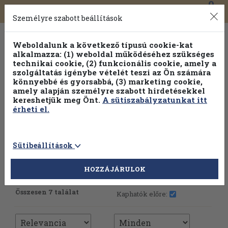
0
Toggle
Főmenü
Könyveink
navigation
Személyre szabott beállítások
Weboldalunk a következő típusú cookie-kat
alkalmazza: (1) weboldal működéséhez szükséges
technikai cookie, (2) funkcionális cookie, amely a
szolgáltatás igénybe vételét teszi az Ön számára
könnyebbé és gyorsabbá, (3) marketing cookie,
Válogasson több mint 1.000.000 kiadványunk közül
10-
amely alapján személyre szabott hirdetésekkel
100% kedvezménnyel!
kereshetjük meg Önt.
A sütiszabályzatunkat itt
érheti el.
Sütibeállítások
HOZZÁJÁRULOK
További szűrők
Összesen 7 találat
Kaphatók előre: