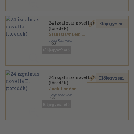
24 izgalmas novella I.
Előjegyzem
(töredék)
Stanislaw Lem
...
Európa Könyvkiadó
,
1968
Fűzött papírkötés
,
279
oldal
Előjegyezhető
Európa Zsebkönyvek sorozat
24 izgalmas novella II.
Előjegyzem
(töredék)
Jack London
...
Európa Könyvkiadó
,
1968
Fűzött papírkötés
,
301
oldal
Előjegyezhető
Európa Zsebkönyvek sorozat