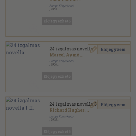
Európa Könyvkiadó
,
1963
Könyvkötői kötés
,
567
oldal
Előjegyezhető
24 izgalmas novella
Előjegyzem
Marcel Aymé
...
Európa Könyvkiadó
,
1966
Könyvkötői kötés
,
567
oldal
Előjegyezhető
24 izgalmas novella I-II.
Előjegyzem
Richard Hughes
...
Európa Könyvkiadó
,
1968
Fűzött papírkötés
,
580
oldal
Európa Zsebkönyvek sorozat
Előjegyezhető