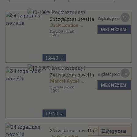
17
Kapható pont:
24 izgalmas novella
Jack London
...
MEGNÉZEM
Európa Könyvkiadó
,
1963
Vászon
,
567
oldal
1.840
,-Ft
10
Kapható pont:
24 izgalmas novella
Marcel Aymé
...
MEGNÉZEM
Európa Könyvkiadó
,
1966
Vászon
,
567
oldal
1.940
,-Ft
24 izgalmas novella
Előjegyzem
Jack London
...