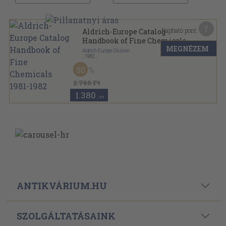
7
Kapható pont:
Aldrich-Europe Catalog
Handbook of Fine Chemicals
MEGNÉZEM
1981-1982
Aldrich-Europe Division
,
1982
Ragasztott papírkötés
,
1162
oldal
50
Aldrich-Europe Catalog Handbook of Fine Chemicals
sorozat
2.760 Ft
1.380
,-Ft
ANTIKVÁRIUM.HU
SZOLGÁLTATÁSAINK