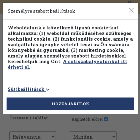
0
Toggle
Főmenü
Könyveink
navigation
Személyre szabott beállítások
Weboldalunk a következő típusú cookie-kat
alkalmazza: (1) weboldal működéséhez szükséges
technikai cookie, (2) funkcionális cookie, amely a
szolgáltatás igénybe vételét teszi az Ön számára
könnyebbé és gyorsabbá, (3) marketing cookie,
amely alapján személyre szabott hirdetésekkel
kereshetjük meg Önt.
A sütiszabályzatunkat itt
érheti el.
Sütibeállítások
HOZZÁJÁRULOK
További szűrők
Összesen 1 találat
Kaphatók előre: