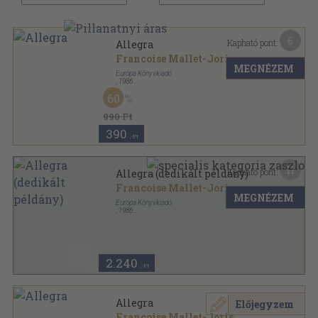
6
Kapható pont:
Allegra
Francoise Mallet-Joris
MEGNÉZEM
Európa Könyvkiadó
,
1986
Ragasztott papírkötés
,
521
oldal
60
Femina sorozat
990 Ft
390
,-Ft
11
Kapható pont:
Allegra (dedikált példány)
Francoise Mallet-Joris
MEGNÉZEM
Európa Könyvkiadó
,
1986
Ragasztott papírkötés
,
521
oldal
Femina sorozat
2.240
,-Ft
Allegra
Előjegyzem
Francoise Mallet-Joris