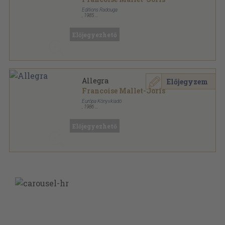
Editions Radouga
,
1985
Fűzött keménykötés
,
373
oldal
Előjegyezhető
Allegra
Előjegyzem
Francoise Mallet-Joris
Európa Könyvkiadó
,
1986
Könyvkötői kötés
,
521
oldal
Femina sorozat
Előjegyezhető