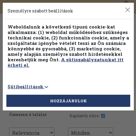
0
Toggle
Főmenü
Könyveink
navigation
Személyre szabott beállítások
Weboldalunk a következő típusú cookie-kat
alkalmazza: (1) weboldal működéséhez szükséges
technikai cookie, (2) funkcionális cookie, amely a
szolgáltatás igénybe vételét teszi az Ön számára
könnyebbé és gyorsabbá, (3) marketing cookie,
amely alapján személyre szabott hirdetésekkel
kereshetjük meg Önt.
A sütiszabályzatunkat itt
érheti el.
Sütibeállítások
HOZZÁJÁRULOK
További szűrők
Összesen 4 találat
Kaphatók előre: