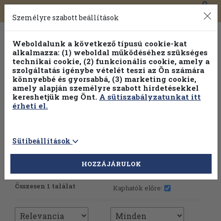
0
Toggle
Főmenü
Könyveink
navigation
Személyre szabott beállítások
Weboldalunk a következő típusú cookie-kat
alkalmazza: (1) weboldal működéséhez szükséges
technikai cookie, (2) funkcionális cookie, amely a
szolgáltatás igénybe vételét teszi az Ön számára
könnyebbé és gyorsabbá, (3) marketing cookie,
amely alapján személyre szabott hirdetésekkel
kereshetjük meg Önt.
A sütiszabályzatunkat itt
érheti el.
Sütibeállítások
HOZZÁJÁRULOK
További szűrők
Összesen 1 találat
Kaphatók előre: