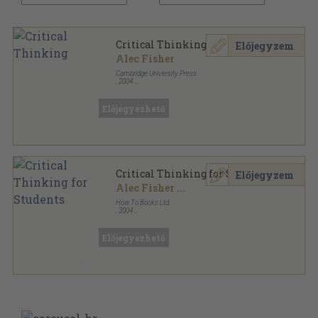
Critical Thinking
Előjegyzem
Alec Fisher
Cambridge University Press
,
2004
Ragasztott papírkötés
,
249
oldal
Előjegyezhető
Critical Thinking for Students
Előjegyzem
Alec Fisher
...
How To Books Ltd.
,
2004
Ragasztott papírkötés
,
120
oldal
Előjegyezhető