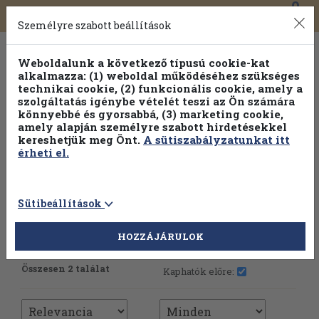
0
Toggle
Főmenü
Könyveink
navigation
Személyre szabott beállítások
Weboldalunk a következő típusú cookie-kat
alkalmazza: (1) weboldal működéséhez szükséges
technikai cookie, (2) funkcionális cookie, amely a
szolgáltatás igénybe vételét teszi az Ön számára
könnyebbé és gyorsabbá, (3) marketing cookie,
Válogasson több mint 30 000 kötet közül
amely alapján személyre szabott hirdetésekkel
Hobbi témakörökben
20% kedvezménnyel!
kereshetjük meg Önt.
A sütiszabályzatunkat itt
érheti el.
Sütibeállítások
HOZZÁJÁRULOK
További szűrők
Összesen 2 találat
Kaphatók előre: