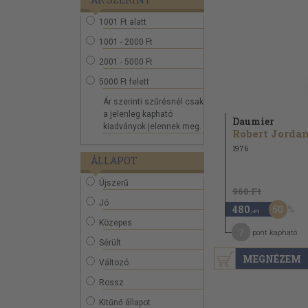
1001 Ft alatt
1001 - 2000 Ft
2001 - 5000 Ft
5000 Ft felett
Ár szerinti szűrésnél csak
a jelenleg kapható
Daumier
kiadványok jelennek meg.
Robert Jorda
1976
ÁLLAPOT
Újszerű
960 Ft
Jó
50
480
,-Ft
Közepes
7
pont kapható
Sérült
MEGNÉZEM
Változó
Rossz
Kitűnő állapot