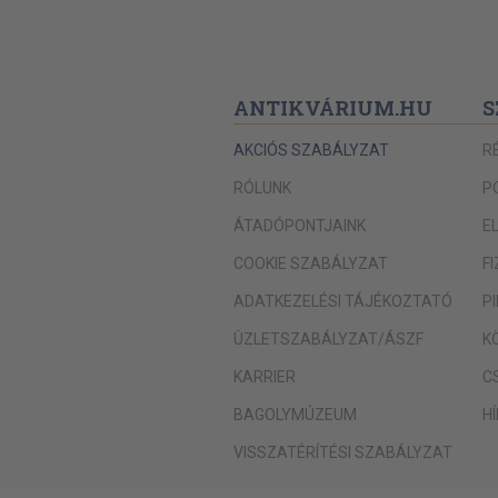
ANTIKVÁRIUM.HU
S
AKCIÓS SZABÁLYZAT
R
RÓLUNK
P
ÁTADÓPONTJAINK
E
COOKIE SZABÁLYZAT
F
ADATKEZELÉSI TÁJÉKOZTATÓ
P
ÜZLETSZABÁLYZAT/ÁSZF
K
KARRIER
C
BAGOLYMÚZEUM
H
VISSZATÉRÍTÉSI SZABÁLYZAT