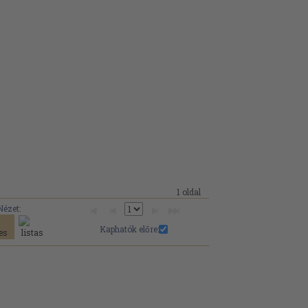
1 oldal
Nézet:
Kaphatók előre: