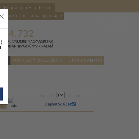
k: Régiségkereskedés.hu
A kosaram
HÍRLEVÉL
BELÉPÉS/REGISZTRÁCIÓ
MÉG
0
5000
Ft
144.732
)
ÁNNYAL NYÚJTJUK MAGYARORSZÁG
t
GYOBB ANTIKVÁR KÖNYV-KÍNÁLATÁT
YOK
KÖTELEZŐ ÉS AJÁNLOTT OLVASMÁNYOK
Nézet:
Kaphatók előre: