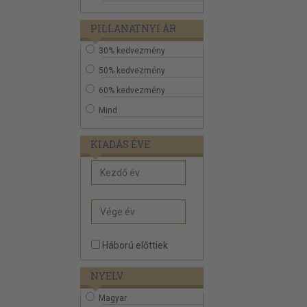
PILLANATNYI ÁR
30% kedvezmény
50% kedvezmény
60% kedvezmény
Mind
KIADÁS ÉVE
Háború előttiek
NYELV
Magyar