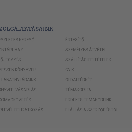
ZOLGÁLTATÁSAINK
ÉSZLETES KERESŐ
ÉRTESÍTŐ
ONTÁRUHÁZ
SZEMÉLYES ÁTVÉTEL
LŐJEGYZÉS
SZÁLLÍTÁSI FELTÉTELEK
IZESSEN KÖNYVVEL!
GYIK
ILLANATNYI ÁRAINK
OLDALTÉRKÉP
ÖNYVFELVÁSÁRLÁS
TÉMAKÖRI FA
SOMAGKÖVETÉS
ÉRDEKES TÉMAKÖREINK
ÍRLEVÉL FELIRATKOZÁS
ELÁLLÁS A SZERZŐDÉSTŐL