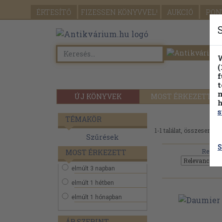
ÉRTESÍTŐ
FIZESSEN
KÖNYVVEL!
AUKCIÓ
PON
W
(
f
t
m
ÚJ KÖNYVEK
MOST ÉRKEZETT
h
s
TÉMAKÖR
1-1 találat, összesen 1.
Szűrések
S
Rendez
MOST ÉRKEZETT
elmúlt 3 napban
elmúlt 1 hétben
elmúlt 1 hónapban
ÁR SZERINT