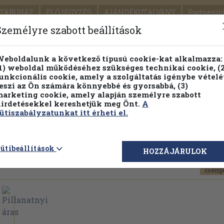
TÁRUHÁZ
ELŐJEGYZÉS
AJÁNDÉKUTALVÁNY
Partnerün
SZÁLLÍTÁS
SEGÍTSÉG
Személyre szabott beállítások
1.
Részletes kereső
Témaköri fa
eboldalunk a következő típusú cookie-kat alkalmazza:
1) weboldal működéséhez szükséges technikai cookie, (2
KIADV
unkcionális cookie, amely a szolgáltatás igénybe vételé
LEGNA
eszi az Ön számára könnyebbé és gyorsabbá, (3)
arketing cookie, amely alapján személyre szabott
PILLANATNYI ÁRAINK
FENNTARTHATÓ OLVASMÁN
irdetésekkel kereshetjük meg Önt.
A
ütiszabályzatunkat itt érheti el.
1 oldal
ütibeállítások
HOZZÁJÁRULOK
és:
Egy oldalon látható:
Könyvek típusa: