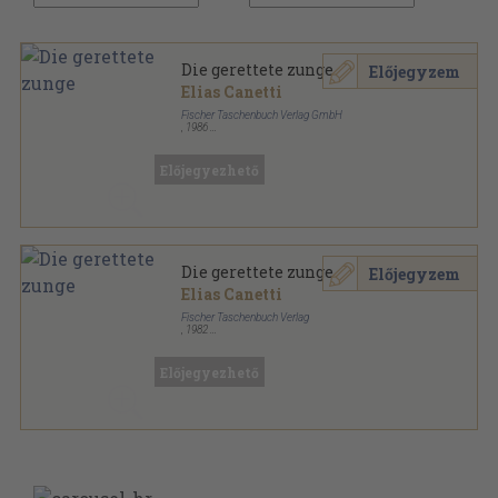
Die gerettete zunge
Előjegyzem
Elias Canetti
Fischer Taschenbuch Verlag GmbH
,
1986
Ragasztott papírkötés
,
318
oldal
Fischer Taschenbücher sorozat
Előjegyezhető
Die gerettete zunge
Előjegyzem
Elias Canetti
Fischer Taschenbuch Verlag
,
1982
Ragasztott papírkötés
,
318
oldal
Előjegyezhető