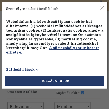
0
Toggle
Főmenü
Könyveink
navigation
Személyre szabott beállítások
Weboldalunk a következő típusú cookie-kat
alkalmazza: (1) weboldal működéséhez szükséges
technikai cookie, (2) funkcionális cookie, amely a
szolgáltatás igénybe vételét teszi az Ön számára
könnyebbé és gyorsabbá, (3) marketing cookie,
amely alapján személyre szabott hirdetésekkel
kereshetjük meg Önt.
A sütiszabályzatunkat itt
érheti el.
Sütibeállítások
HOZZÁJÁRULOK
További szűrők
Összesen 2 találat
Kaphatók előre: