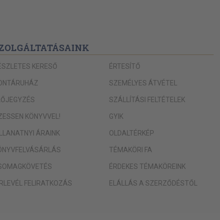
ZOLGÁLTATÁSAINK
ÉSZLETES KERESŐ
ÉRTESÍTŐ
ONTÁRUHÁZ
SZEMÉLYES ÁTVÉTEL
LŐJEGYZÉS
SZÁLLÍTÁSI FELTÉTELEK
IZESSEN KÖNYVVEL!
GYIK
ILLANATNYI ÁRAINK
OLDALTÉRKÉP
ÖNYVFELVÁSÁRLÁS
TÉMAKÖRI FA
SOMAGKÖVETÉS
ÉRDEKES TÉMAKÖREINK
ÍRLEVÉL FELIRATKOZÁS
ELÁLLÁS A SZERZŐDÉSTŐL