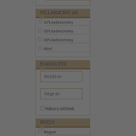
PILLANATNYI ÁR
30% kedvezmény
50% kedvezmény
60% kedvezmény
Mind
KIADÁS ÉVE
Háború előttiek
NYELV
Magyar