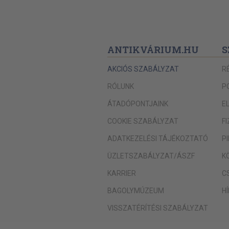
ANTIKVÁRIUM.HU
S
AKCIÓS SZABÁLYZAT
R
RÓLUNK
P
ÁTADÓPONTJAINK
E
COOKIE SZABÁLYZAT
F
ADATKEZELÉSI TÁJÉKOZTATÓ
P
ÜZLETSZABÁLYZAT/ÁSZF
K
KARRIER
C
BAGOLYMÚZEUM
H
VISSZATÉRÍTÉSI SZABÁLYZAT