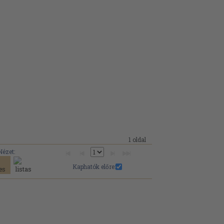
1 oldal
Nézet:
Kaphatók előre: