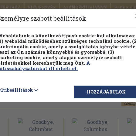
TÁRUHÁZ
ELŐJEGYZÉS
AJÁNDÉKUTALVÁNY
Partnerün
SZÁLLÍTÁS
SEGÍTSÉG
Személyre szabott beállítások
1.
Részletes kereső
Témaköri fa
eboldalunk a következő típusú cookie-kat alkalmazza:
1) weboldal működéséhez szükséges technikai cookie, (2
KIADV
unkcionális cookie, amely a szolgáltatás igénybe vételé
LEGNA
eszi az Ön számára könnyebbé és gyorsabbá, (3)
arketing cookie, amely alapján személyre szabott
PILLANATNYI ÁRAINK
FENNTARTHATÓ OLVASMÁN
irdetésekkel kereshetjük meg Önt.
A
ütiszabályzatunkat itt érheti el.
1 oldal
ütibeállítások
HOZZÁJÁRULOK
és:
Egy oldalon látható:
Könyvek típusa: