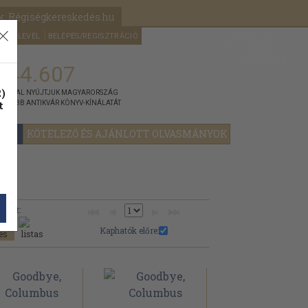
k: Régiségkereskedés.hu
A kosaram
HÍRLEVÉL
BELÉPÉS/REGISZTRÁCIÓ
MÉG
0
5000
Ft
144.607
)
ÁNNYAL NYÚJTJUK MAGYARORSZÁG
t
GYOBB ANTIKVÁR KÖNYV-KÍNÁLATÁT
YOK
KÖTELEZŐ ÉS AJÁNLOTT OLVASMÁNYOK
Nézet:
Kaphatók előre: