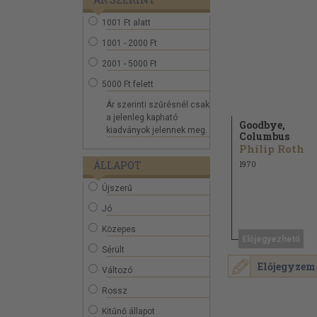
1001 Ft alatt
1001 - 2000 Ft
2001 - 5000 Ft
5000 Ft felett
Ár szerinti szűrésnél csak
a jelenleg kapható
Goodbye,
kiadványok jelennek meg.
Columbus
Philip Roth
ÁLLAPOT
1970
Újszerű
Jó
Közepes
Előjegyezhető
Sérült
Előjegyzem
Változó
Rossz
Kitűnő állapot