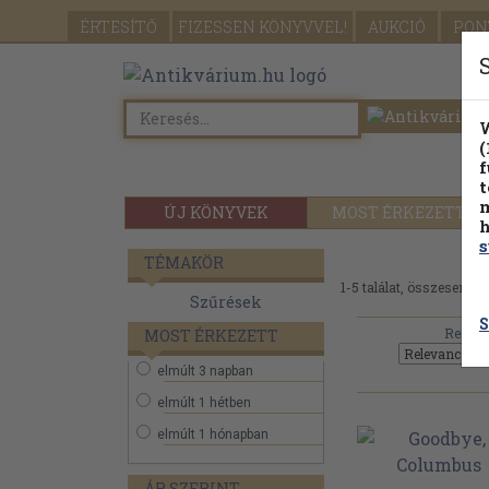
ÉRTESÍTŐ
FIZESSEN
KÖNYVVEL!
AUKCIÓ
PON
W
(
f
t
m
ÚJ KÖNYVEK
MOST ÉRKEZETT
h
s
TÉMAKÖR
1-5 találat, összesen 5.
Szűrések
S
Rendez
MOST ÉRKEZETT
elmúlt 3 napban
elmúlt 1 hétben
elmúlt 1 hónapban
ÁR SZERINT