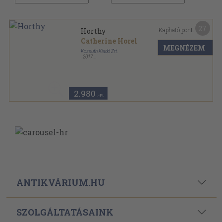
27
Kapható pont:
Horthy
Catherine Horel
MEGNÉZEM
Kossuth Kiadó Zrt.
,
2017
Fűzött keménykötés
,
380
oldal
History könyvek sorozat
2.980
,-Ft
ANTIKVÁRIUM.HU
SZOLGÁLTATÁSAINK