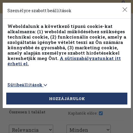
0
Toggle
Főmenü
Könyveink
navigation
Személyre szabott beállítások
Weboldalunk a következő típusú cookie-kat
alkalmazza: (1) weboldal működéséhez szükséges
technikai cookie, (2) funkcionális cookie, amely a
szolgáltatás igénybe vételét teszi az Ön számára
könnyebbé és gyorsabbá, (3) marketing cookie,
amely alapján személyre szabott hirdetésekkel
kereshetjük meg Önt.
A sütiszabályzatunkat itt
érheti el.
Sütibeállítások
HOZZÁJÁRULOK
További szűrők
Összesen 1 találat
Kaphatók előre: