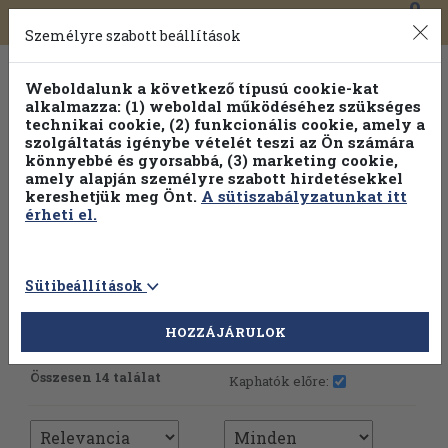
0
Toggle
Főmenü
Könyveink
navigation
Személyre szabott beállítások
Weboldalunk a következő típusú cookie-kat
alkalmazza: (1) weboldal működéséhez szükséges
technikai cookie, (2) funkcionális cookie, amely a
szolgáltatás igénybe vételét teszi az Ön számára
könnyebbé és gyorsabbá, (3) marketing cookie,
Válogasson több mint 30 000 kötet közül
amely alapján személyre szabott hirdetésekkel
Hobbi témakörökben
20% kedvezménnyel!
kereshetjük meg Önt.
A sütiszabályzatunkat itt
érheti el.
Sütibeállítások
HOZZÁJÁRULOK
További szűrők
Összesen 14 találat
Kaphatók előre: