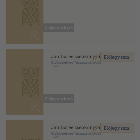
Fűzött papírkötés
,
40
oldal
Előjegyezhető
Jamboree zsebkönyv 1933
Előjegyzem
IV. Világjamboree-Táborparancsnokság
,
1933
Tűzött kötés
,
127
oldal
Jamboree zsebkönyv sorozat
Előjegyezhető
Jamboree zsebkönyv 1933
Előjegyzem
IV. Világjamboree-Táborparancsnokság
,
1933