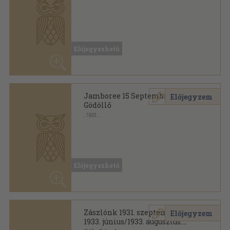
Tűzött kötés
,
127
oldal
Jamboree zsebkönyv sorozat
Előjegyezhető
Jamboree 15 Septembre 1933
Előjegyzem
Gödöllő
,
1933
Tűzött kötés
,
24
oldal
Előjegyezhető
Zászlónk 1931. szeptember-
Előjegyzem
1933. június/1933. augusztus: