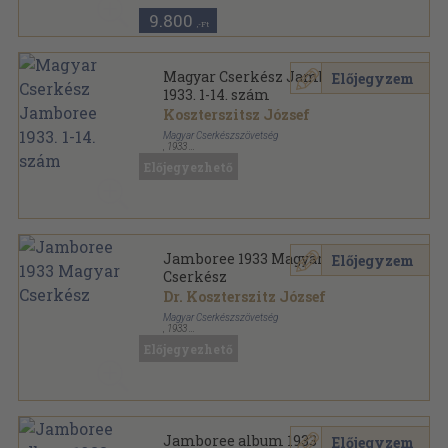
9.800
,-Ft
Magyar Cserkész Jamboree
Előjegyzem
1933. 1-14. szám
Koszterszitsz József
Magyar Cserkészszövetség
,
1933
Könyvkötői kötés
,
336
oldal
Előjegyezhető
Magyar Cserkész sorozat
Jamboree 1933 Magyar
Előjegyzem
Cserkész
Dr. Koszterszitz József
Magyar Cserkészszövetség
,
1933
Vászon
,
344
oldal
Előjegyezhető
Jamboree album 1933
Előjegyzem