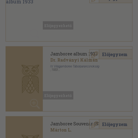
Vászon
,
160
oldal
Jamboree album sorozat
Előjegyezhető
Jamboree album 1933
Előjegyzem
Dr. Radványi Kálmán
IV. Világjamboree Táborparancsnokság
,
1933
Vászon
,
160
oldal
Jamboree album sorozat
Előjegyezhető
Jamboree Souvenir 1933
Előjegyzem
Márton L.