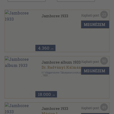
22
Kapható pont:
Jamboree 1933
MEGNÉZEM
Fűzött papírkötés
,
80
oldal
4.360
,-Ft
90
Kapható pont:
Jamboree album 1933
Dr. Radványi Kálmán
MEGNÉZEM
IV. Világjamboree Táborparancsnokság
,
1933
Vászon
,
160
oldal
Jamboree album sorozat
18.000
,-Ft
49
Kapható pont:
Jamboree 1933
Márton L.