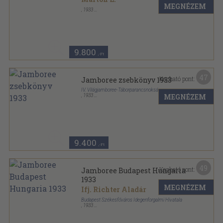
MEGNÉZEM
,
1933
Varrott papírkötés
,
80
oldal
9.800
,-Ft
47
Kapható pont:
Jamboree zsebkönyv 1933
IV. Világjamboree-Táborparancsnokság
MEGNÉZEM
,
1933
Félvászon
,
127
oldal
Jamboree zsebkönyv sorozat
9.400
,-Ft
49
Kapható pont:
Jamboree Budapest Hungaria
1933
MEGNÉZEM
Ifj. Richter Aladár
Budapest Székesfőváros Idegenforgalmi Hivatala
,
1933
Tűzött kötés
,
16
oldal