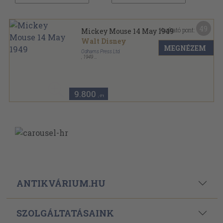
49
Kapható pont:
Mickey Mouse 14 May 1949
Walt Disney
MEGNÉZEM
Odhams Press Ltd.
,
1949
Papír
,
8
oldal
Mickey Mouse sorozat
9.800
,-Ft
ANTIKVÁRIUM.HU
SZOLGÁLTATÁSAINK