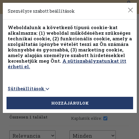
0
Toggle
Főmenü
Könyveink
navigation
Személyre szabott beállítások
Weboldalunk a következő típusú cookie-kat
alkalmazza: (1) weboldal működéséhez szükséges
technikai cookie, (2) funkcionális cookie, amely a
szolgáltatás igénybe vételét teszi az Ön számára
könnyebbé és gyorsabbá, (3) marketing cookie,
amely alapján személyre szabott hirdetésekkel
kereshetjük meg Önt.
A sütiszabályzatunkat itt
érheti el.
Sütibeállítások
HOZZÁJÁRULOK
További szűrők
Összesen 1 találat
Kaphatók előre: