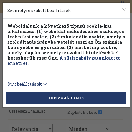
0
Toggle
Főmenü
Könyveink
navigation
Személyre szabott beállítások
Weboldalunk a következő típusú cookie-kat
alkalmazza: (1) weboldal működéséhez szükséges
technikai cookie, (2) funkcionális cookie, amely a
szolgáltatás igénybe vételét teszi az Ön számára
könnyebbé és gyorsabbá, (3) marketing cookie,
Válogasson több mint 1.000.000 kiadványunk közül
10-
amely alapján személyre szabott hirdetésekkel
100% kedvezménnyel!
kereshetjük meg Önt.
A sütiszabályzatunkat itt
érheti el.
Sütibeállítások
HOZZÁJÁRULOK
További szűrők
Összesen 1 találat
Kaphatók előre: