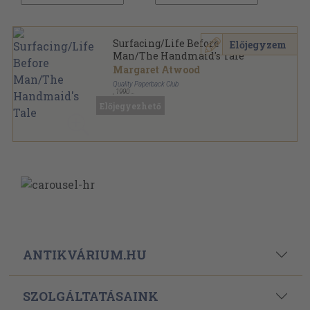
Surfacing/Life Before
Előjegyzem
Man/The Handmaid's Tale
Margaret Atwood
Quality Paperback Club
,
1990
Ragasztott papírkötés
,
311
oldal
Előjegyezhető
ANTIKVÁRIUM.HU
SZOLGÁLTATÁSAINK