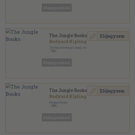
Előjegyezhető
The Jungle Books
Előjegyzem
Rudyard Kipling
The New American Library, Inc.
,
1981
Ragasztott papírkötés
,
332
oldal
Signet Classics sorozat
Előjegyezhető
The Jungle Books
Előjegyzem
Rudyard Kipling
Penguin Books
,
1989
Ragasztott papírkötés
,
383
oldal
Penguin Twentieth-Century Classics sorozat
Előjegyezhető