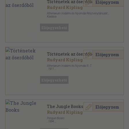
Történetek az őserdőből
Előjegyzem
Rudyard Kipling
Athenaeum Irodalmi és Nyomdai Részvénytársulat
Kiadása
Aranyozott kiadói egész vászonkötés
,
182
oldal
Előjegyezhető
Történetek az őserdőből
Előjegyzem
Rudyard Kipling
Athenaeum Irodalmi és Nyomdai R.-T.
,
1911
Aranyozott kiadói egész vászonkötés
,
182
oldal
Előjegyezhető
The Jungle Books
Előjegyzem
Rudyard Kipling
Penguin Books
,
1994
Ragasztott papírkötés
,
326
oldal
Penguin Popular Classics sorozat