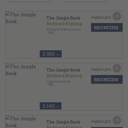
13
Kapható pont:
The Jungle Book
Rudyard Kipling
MEGNÉZEM
Wordsworth Editions Limited
,
1993
Ragasztott papírkötés
,
190
oldal
Wordsworth Classics sorozat
2.580
,-Ft
11
Kapható pont:
The Jungle Book
Rudyard Kipling
MEGNÉZEM
Longman Group Ltd.
,
1991
Varrott papírkötés
,
58
oldal
Longman Classics sorozat
2.140
,-Ft
75
Kapható pont:
The Jungle Book
Rudyard Kipling