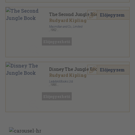
The Second Jungle Book
Előjegyzem
Rudyard Kipling
Macmillan and Co., Limited
,
1952
Vászon
,
299
oldal
Előjegyezhető
Disney The Jungle Book
Előjegyzem
Rudyard Kipling
Ladybird Books Ltd.
,
1995
Ragasztott kemény papírkötés
,
42
oldal
Ladybird Disney series sorozat
Előjegyezhető