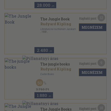
28.000
,-Ft
12
Kapható pont:
The Jungle Book
Rudyard Kipling
MEGNÉZEM
Literaturü na Iosztkánüm Jazükam
,
1958
Fűzött papírkötés
,
162
oldal
2.480
,-Ft
9
Kapható pont:
The jungle books
Rudyard Kipling
MEGNÉZEM
Exeter Books
Varrott keménykötés
,
354
oldal
50
The illustrated Rudyard Kipling sorozat
3.760 Ft
1.880
,-Ft
18
Kapható pont:
The Jungle Books