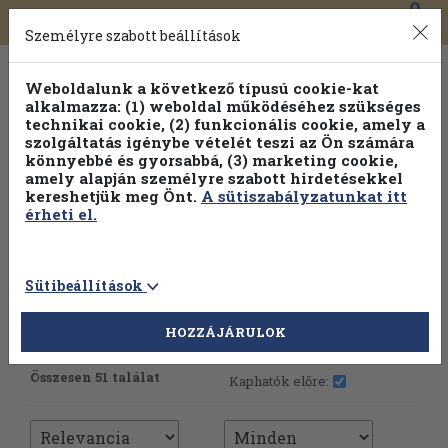
0
Toggle
Főmenü
Könyveink
navigation
Személyre szabott beállítások
Weboldalunk a következő típusú cookie-kat
alkalmazza: (1) weboldal működéséhez szükséges
technikai cookie, (2) funkcionális cookie, amely a
szolgáltatás igénybe vételét teszi az Ön számára
könnyebbé és gyorsabbá, (3) marketing cookie,
amely alapján személyre szabott hirdetésekkel
kereshetjük meg Önt.
A sütiszabályzatunkat itt
érheti el.
Sütibeállítások
HOZZÁJÁRULOK
További szűrők
Összesen 51 találat
Kaphatók előre: