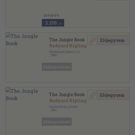
Puhatáblás
,
56
oldal
3.715 Ft
3.158
,-Ft
The Jungle Book
Előjegyzem
Rudyard Kipling
Wordsworth Editions Ltd.
,
1993
Ragasztott papírkötés
,
277
oldal
Wordsworth Classics sorozat
Előjegyezhető
The Jungle Book
Előjegyzem
Rudyard Kipling
Pavilion Books Limited
,
1997
Ragasztott papírkötés
,
160
oldal
Pavilion Classics sorozat
Előjegyezhető