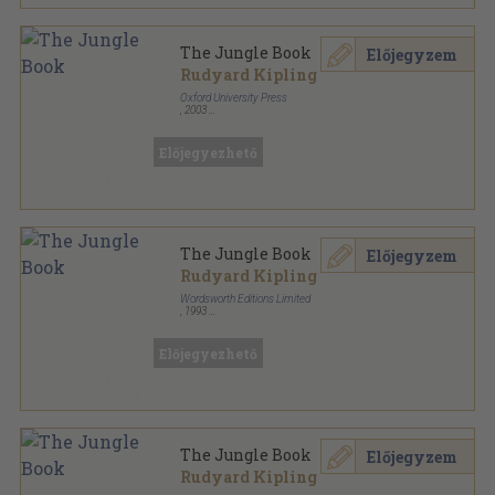
The Jungle Book
Előjegyzem
Rudyard Kipling
Oxford University Press
,
2003
Ragasztott papírkötés
,
56
oldal
Oxford Bookworms Library - Classics sorozat
Előjegyezhető
The Jungle Book
Előjegyzem
Rudyard Kipling
Wordsworth Editions Limited
,
1993
Ragasztott papírkötés
,
190
oldal
Wordsworth Classics sorozat
Előjegyezhető
The Jungle Book
Előjegyzem
Rudyard Kipling