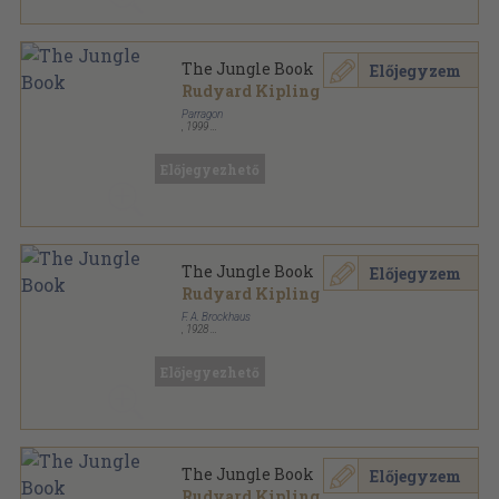
The Jungle Book
Előjegyzem
Rudyard Kipling
Parragon
,
1999
Ragasztott papírkötés
,
182
oldal
Children's Classics sorozat
Előjegyezhető
The Jungle Book
Előjegyzem
Rudyard Kipling
F. A. Brockhaus
,
1928
Könyvkötői kötés
,
254
oldal
Előjegyezhető
The Jungle Book
Előjegyzem
Rudyard Kipling