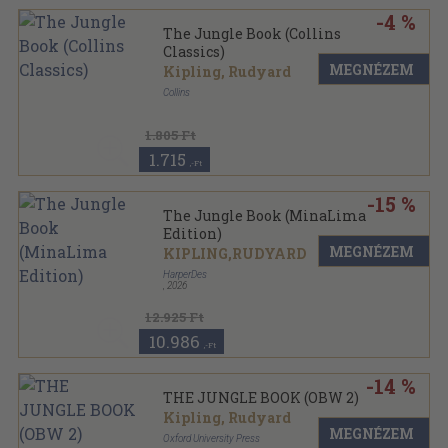
-4 %
The Jungle Book (Collins
Classics)
MEGNÉZEM
Kipling, Rudyard
Collins
1.805 Ft
1.715
,-Ft
-15 %
The Jungle Book (MinaLima
Edition)
MEGNÉZEM
KIPLING,RUDYARD
HarperDes
,
2026
12.925 Ft
10.986
,-Ft
-14 %
THE JUNGLE BOOK (OBW 2)
Kipling, Rudyard
MEGNÉZEM
Oxford University Press