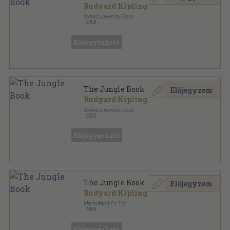
Rudyard Kipling
Oxford University Press
,
2008
Ragasztott papírkötés
,
56
oldal
Oxford Bookworms Library - Classics sorozat
Előjegyezhető
The Jungle Book
Előjegyzem
Rudyard Kipling
Oxford University Press
,
2000
Ragasztott papírkötés
,
56
oldal
Oxford Bookworms Library - Classics sorozat
Előjegyezhető
The Jungle Book
Előjegyzem
Rudyard Kipling
Macmillan & Co. Ltd.
,
1955
Varrott keménykötés
,
277
oldal
Előjegyezhető