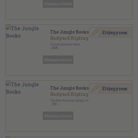
Előjegyezhető
The Jungle Books
Előjegyzem
Rudyard Kipling
Oxford University Press
,
2008
Ragasztott papírkötés
,
373
oldal
Oxford World's Classics sorozat
Előjegyezhető
The Jungle Books
Előjegyzem
Rudyard Kipling
The New American Library, Inc.
,
1961
Ragasztott papírkötés
,
334
oldal
Signet Classics sorozat
Előjegyezhető