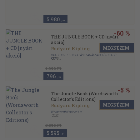
5.980
,-Ft
-60 %
THE JUNGLE BOOK + CD [nyári
akció]
MEGNÉZEM
Rudyard Kipling
RAABE KLETT OKTATÁSI TANÁCSADÓ ÉS KIADÓ
KFT
,
2015
Ragasztott
,
32
oldal
1.990 Ft
796
,-Ft
-5 %
The Jungle Book (Wordsworth
Collector's Editions)
MEGNÉZEM
Rudyard Kipling
Wordsworth Editions Ltd
,
2022
5.890 Ft
5.595
,-Ft