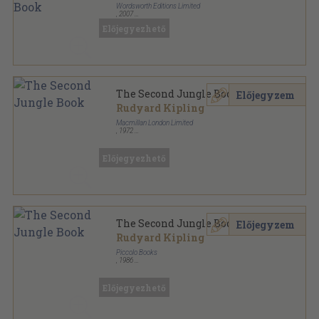
Wordsworth Editions Limited
,
2007
Ragasztott papírkötés
,
397
oldal
Előjegyezhető
Wordsworth Classics sorozat
The Second Jungle Book
Előjegyzem
Rudyard Kipling
Macmillan London Limited
,
1972
Varrott keménykötés
,
299
oldal
Előjegyezhető
The Second Jungle Book
Előjegyzem
Rudyard Kipling
Piccolo Books
,
1986
Ragasztott papírkötés
,
191
oldal
Piccolo Classics sorozat
Előjegyezhető