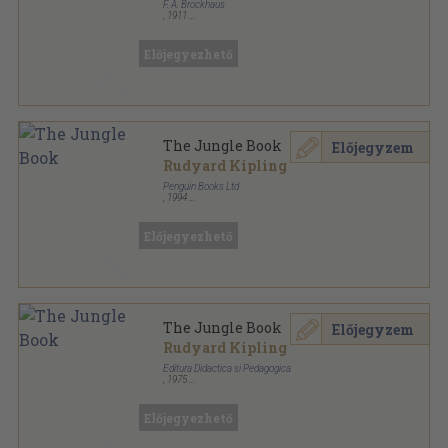
F. A. Brockhaus
,
1911
Könyvkötői kötés
,
254
oldal
Előjegyezhető
The Jungle Book
Előjegyzem
Rudyard Kipling
Penguin Books Ltd
,
1994
Ragasztott papírkötés
,
328
oldal
Penguin Popular Classics sorozat
Előjegyezhető
The Jungle Book
Előjegyzem
Rudyard Kipling
Editura Didactica si Pedagogica
,
1975
Varrott keménykötés
,
95
oldal
Előjegyezhető