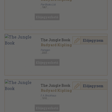
Pan Books Ltd
,
1967
Ragasztott papírkötés
,
158
oldal
Pan Books sorozat
Előjegyezhető
The Jungle Book
Előjegyzem
Rudyard Kipling
Parragon
,
2003
Fűzött kemény papírkötés
,
254
oldal
Children's Classic Collection sorozat
Előjegyezhető
The Jungle Book
Előjegyzem
Rudyard Kipling
F. A. Brockhaus
,
1916
Könyvkötői kötés
,
254
oldal
The English Library sorozat
Előjegyezhető