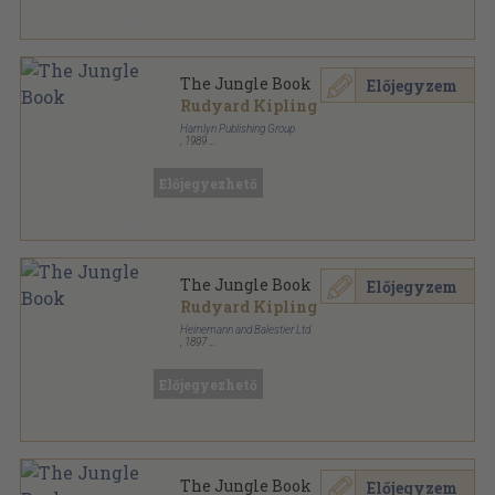
The Jungle Book
Előjegyzem
Rudyard Kipling
Hamlyn Publishing Group
,
1989
Ragasztott kemény papírkötés
,
189
oldal
Hamlyn Tribute sorozat
Előjegyezhető
The Jungle Book
Előjegyzem
Rudyard Kipling
Heinemann and Balestier Ltd.
,
1897
Könyvkötői kötés
,
254
oldal
Előjegyezhető
The Jungle Book
Előjegyzem