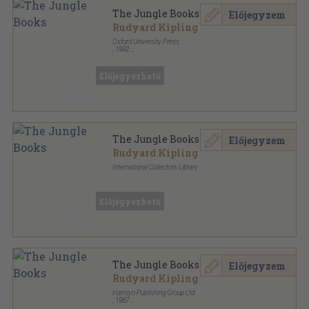
The Jungle Books
Előjegyzem
Rudyard Kipling
Oxford University Press
,
1992
Ragasztott papírkötés
,
373
oldal
The World's Classics sorozat
Előjegyezhető
The Jungle Books
Előjegyzem
Rudyard Kipling
International Collectors Library
Fűzött keménykötés
,
300
oldal
Előjegyezhető
The Jungle Books
Előjegyzem
Rudyard Kipling
Hamlyn Publishing Group Ltd
,
1987
Fűzött kemény papírkötés
,
415
oldal