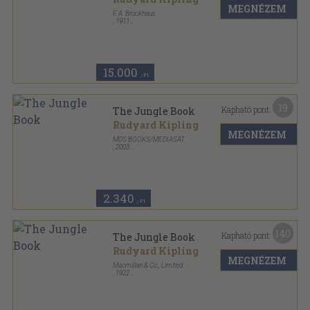
MEGNÉZEM
F. A. Brockhaus
,
1911
Könyvkötői kötés
,
254
oldal
The English Library sorozat
15.000
,-Ft
19
Kapható pont:
The Jungle Book
Rudyard Kipling
MEGNÉZEM
MDS BOOKS/MEDIASAT
,
2003
Fűzött kemény papírkötés
,
159
oldal
The Children's Golden Library sorozat
2.340
,-Ft
140
Kapható pont:
The Jungle Book
Rudyard Kipling
MEGNÉZEM
Macmillan & Co., Limited
,
1922
Aranyozott kiadói egész vászonkötés
,
314
oldal