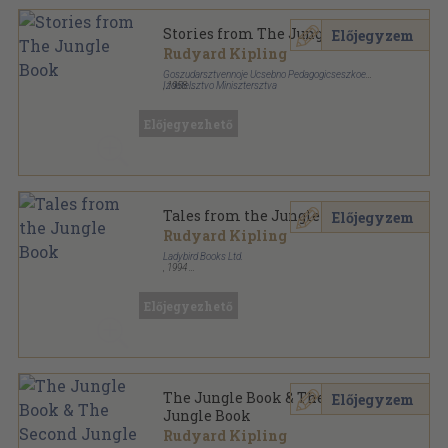
Stories from The Jungle Book
Előjegyzem
Rudyard Kipling
Goszudarsztvennoje Ucsebno Pedagogicseszkoe
Izdatelsztvo Minisztersztva
,
1958
Fűzött papírkötés
,
92
oldal
Előjegyezhető
Tales from the Jungle Book
Előjegyzem
Rudyard Kipling
Ladybird Books Ltd.
,
1994
Ragasztott kemény papírkötés
,
51
oldal
Ladybird Classics sorozat
Előjegyezhető
The Jungle Book & The Second
Előjegyzem
Jungle Book
Rudyard Kipling