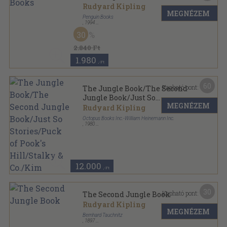
Rudyard Kipling
MEGNÉZEM
Penguin Books
,
1994
Ragasztott papírkötés
,
328
oldal
30
Penguin Popular Classics sorozat
2.840 Ft
1.980
,-Ft
60
Kapható pont:
The Jungle Book/The Second
Jungle Book/Just So
MEGNÉZEM
Stories/Puck of Pook's
Rudyard Kipling
Hill/Stalky & Co./Kim
Octopus Books Inc.-William Heinemann Inc.
,
1980
Fűzött keménykötés
,
864
oldal
12.000
,-Ft
30
Kapható pont:
The Second Jungle Book
Rudyard Kipling
MEGNÉZEM
Bernhard Tauchnitz
,
1897
Könyvkötői kötés
,
286
oldal