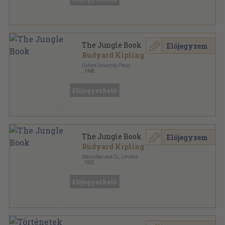
The Jungle Book
Előjegyzem
Rudyard Kipling
Oxford University Press
,
1998
Ragasztott papírkötés
,
43
oldal
Oxford Bookworms Library sorozat
Előjegyezhető
The Jungle Book
Előjegyzem
Rudyard Kipling
Macmillan and Co., Limited
,
1953
Vászon
,
277
oldal
Előjegyezhető