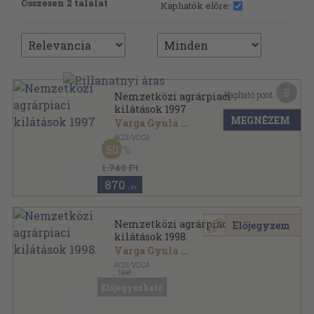
Összesen 2 találat
Kaphatók előre:
8
Kapható pont:
Nemzetközi agrárpiaci
kilátások 1997
MEGNÉZEM
Varga Gyula
...
ACDI/VOCA
50
Ragasztott papírkötés
,
196
oldal
1.740 Ft
870
,-Ft
Nemzetközi agrárpiaci
Előjegyzem
kilátások 1998.
Varga Gyula
...
ACDI/VOCA
,
1998
Ragasztott papírkötés
,
127
oldal
Előjegyezhető