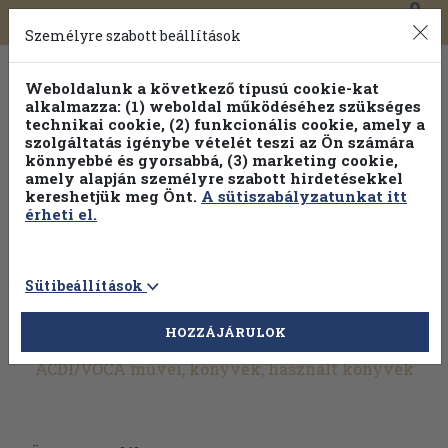
0
Toggle
Főmenü
Könyveink
navigation
Személyre szabott beállítások
Weboldalunk a következő típusú cookie-kat
alkalmazza: (1) weboldal működéséhez szükséges
technikai cookie, (2) funkcionális cookie, amely a
szolgáltatás igénybe vételét teszi az Ön számára
könnyebbé és gyorsabbá, (3) marketing cookie,
amely alapján személyre szabott hirdetésekkel
kereshetjük meg Önt.
A sütiszabályzatunkat itt
érheti el.
Sütibeállítások
HOZZÁJÁRULOK
További szűrők
ACDI/VOCA művei, könyvek, használt könyvek