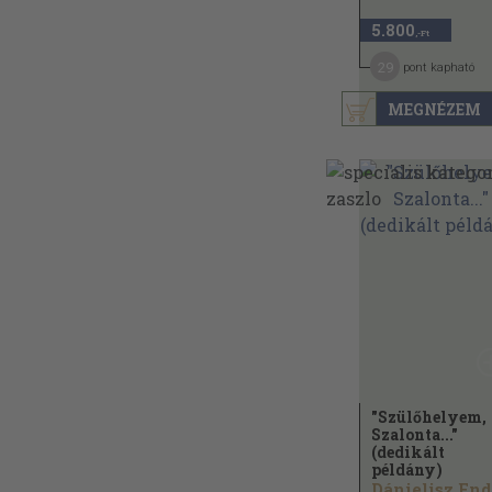
5.800
,-Ft
29
pont kapható
MEGNÉZEM
"Szülőhelyem,
Szalonta..."
(dedikált
példány)
Dánielisz End