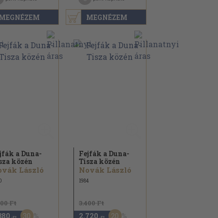
MEGNÉZEM
MEGNÉZEM
jfák a Duna-
Fejfák a Duna-
sza közén
Tisza közén
vák László
Novák László
0
1984
400 Ft
3.400 Ft
30
20
380
2.720
,-Ft
,-Ft