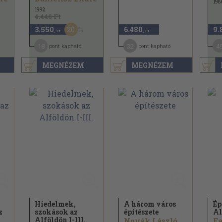
198
1992
4.440 Ft
20
3.550
6.480
9.
,-Ft
,-Ft
18
32
4
pont kapható
pont kapható
MEGNÉZEM
MEGNÉZEM
Hiedelmek,
A három város
Ép
z
szokások az
építészete
Al
Alföldön I-III.
Novák László