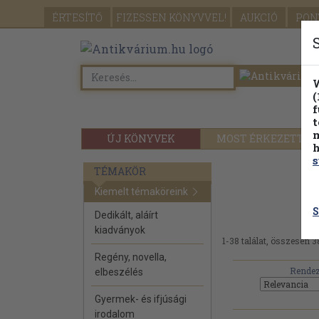
ÉRTESÍTŐ
FIZESSEN
KÖNYVVEL!
AUKCIÓ
PON
W
(
f
t
m
ÚJ KÖNYVEK
MOST ÉRKEZETT
h
s
TÉMAKÖR
Kiemelt témaköreink
S
Dedikált, aláírt
kiadványok
1-38 találat, összesen 3
Regény, novella,
Rendez
elbeszélés
Gyermek- és ifjúsági
irodalom