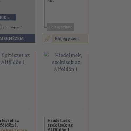
6
1986
800
,-Ft
9
Előjegyezhető
pont kapható
MEGNÉZEM
Előjegyzem
ítészet az
Hiedelmek,
földön I.
szokások az
Alföldön I.
Fazekas István...