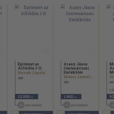
Építészet az
Arany János
Mű
Alföldön I-II.
Centenáriumi
Ar
Emlékülés
M
Novák László
Mezei József...
Si
1989
1983
198
1.
12.000
1.840
92
,-Ft
,-Ft
60
9
8
pont kapható
pont kapható