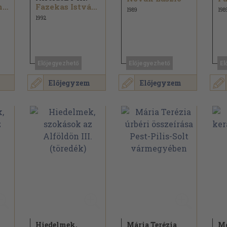
Szakály Ferenc...
Fazekas István...
1989
198
1992
Előjegyezhető
Előjegyezhető
El
Előjegyzem
Előjegyzem
Hiedelmek,
Mária Terézia
Mo