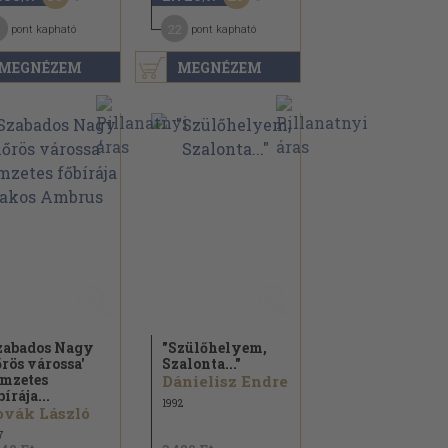
1
22
pont kapható
pont kapható
MEGNÉZEM
MEGNÉZEM
zabados Nagy
"Szülőhelyem,
rös várossa'
Szalonta..."
mzetes
Dánielisz Endre
bírája...
1992
vák László
7