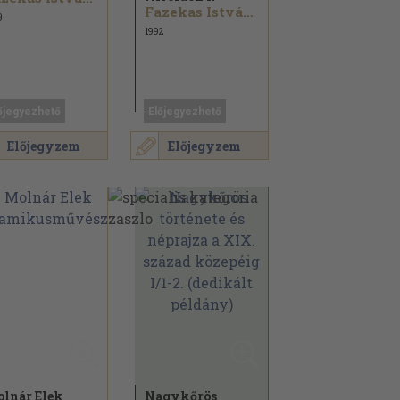
Fazekas István...
9
1992
őjegyezhető
Előjegyezhető
Előjegyzem
Előjegyzem
lnár Elek
Nagykőrös