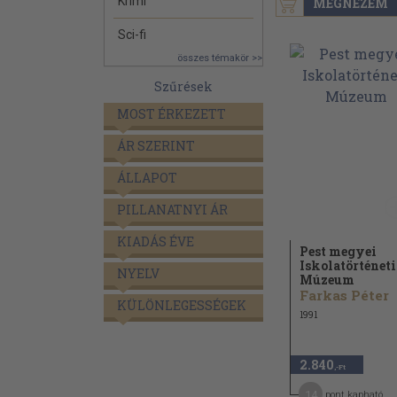
Krimi
MEGNÉZEM
Sci-fi
összes témakör >>
Szűrések
MOST ÉRKEZETT
ÁR SZERINT
ÁLLAPOT
PILLANATNYI ÁR
KIADÁS ÉVE
Pest megyei
Iskolatörténeti
NYELV
Múzeum
Farkas Péter
KÜLÖNLEGESSÉGEK
1991
2.840
,-Ft
14
pont kapható