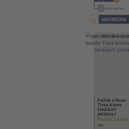
5
pont kapható
MEGNÉZEM
Fejfák a Duna-
Tisza közén
(dedikált
példány)
Novák László
1980