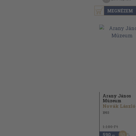
MEGNÉZEM
Arany János
Múzeum
Novák László
1993
1.180 Ft
50
590
,-Ft