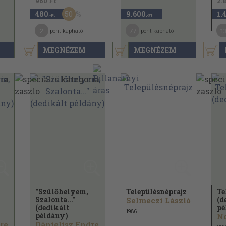
960 Ft
2.
50
480
9.600
1.
,-Ft
,-Ft
2
77
1
pont kapható
pont kapható
MEGNÉZEM
MEGNÉZEM
"Szülőhelyem,
Településnéprajz
Te
Szalonta..."
(d
Selmeczi László
(dedikált
pé
1986
példány)
No
re
Dánielisz Endre