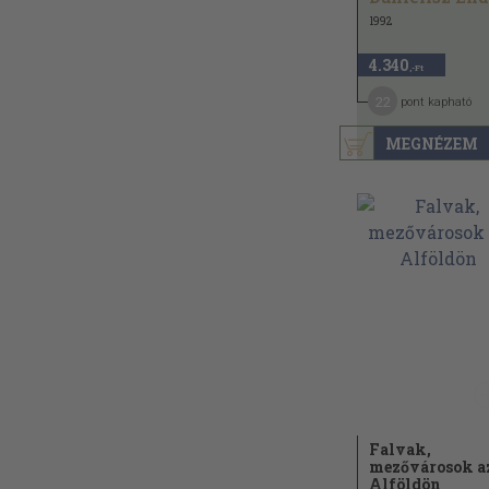
1992
4.340
,-Ft
22
pont kapható
MEGNÉZEM
Falvak,
mezővárosok a
Alföldön