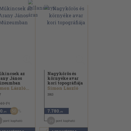
kincsek az
Nagykőrös és
any János
környéke avar
úzeumban
kori topográfiája
mon László...
Simon László
7
1983
840 Ft
50
0
7.780
,-Ft
,-Ft
39
pont kapható
pont kapható