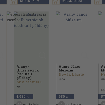
MEGNÉZEM
MEGNÉZEM
Arany-
Arany János
Ar
illusztrációk
Múzeum
M
(dedikált
Novák László
No
példány)
2000
198
Miklosovits László
1982
1.
4.980
980
57
,-Ft
,-Ft
25
5
5
pont kapható
pont kapható