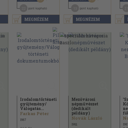
22
13
2
pont kapható
pont kapható
MEGNÉZEM
MEGNÉZEM
Irodalomtörténeti
Mezővárosi
'S
gyűjtemény/
népművészet
Kő
Válogatás...
(dedikált
ne
példány)
fő
Farkas Péter
Novák László
No
1987
1982
198