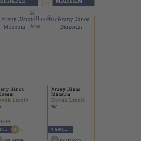
MEGNÉZEM
MEGNÉZEM
any János
Arany János
úzeum
Múzeum
vák László
Novák László
9
1989
140 Ft
50
0
1.580
,-Ft
,-Ft
8
pont kapható
pont kapható