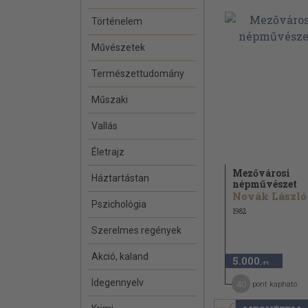
Történelem
Művészetek
Természettudomány
Műszaki
Vallás
Életrajz
Mezővárosi
Háztartástan
népművészet
Novák László
Pszichológia
1982
Szerelmes regények
Akció, kaland
5.000
,-Ft
Idegennyelv
40
pont kapható