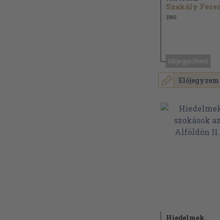
1986
Előjegyezhető
Előjegyzem
Hiedelmek,