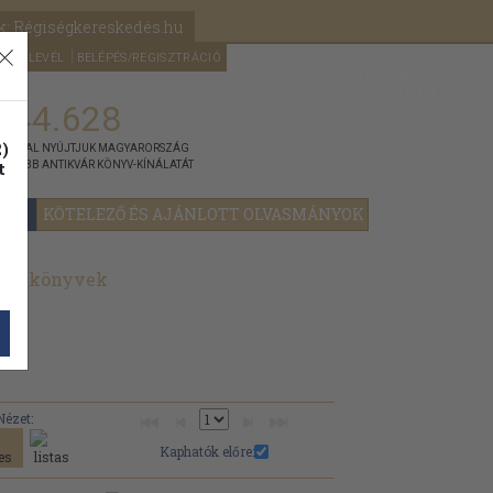
k: Régiségkereskedés.hu
A kosaram
HÍRLEVÉL
BELÉPÉS/REGISZTRÁCIÓ
MÉG
0
5000
Ft
144.628
)
ÁNNYAL NYÚJTJUK MAGYARORSZÁG
t
GYOBB ANTIKVÁR KÖNYV-KÍNÁLATÁT
YOK
KÖTELEZŐ ÉS AJÁNLOTT OLVASMÁNYOK
ált könyvek
Nézet:
Kaphatók előre: