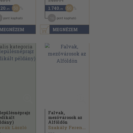
840 Ft
3.480 Ft
50
50
420
1.740
,-Ft
,-Ft
3
16
pont kapható
pont kapható
MEGNÉZEM
MEGNÉZEM
lepülésnéprajz
Falvak,
edikált
mezővárosok az
ldány)
Alföldön
vák László
Szakály Ferenc...