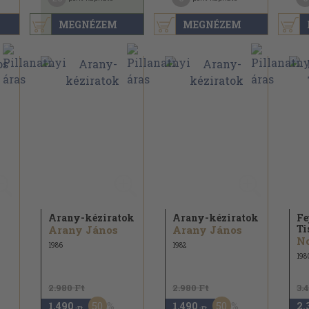
MEGNÉZEM
MEGNÉZEM
Arany-kéziratok
Arany-kéziratok
Fe
Ti
Arany János
Arany János
No
1986
1982
198
2.980 Ft
2.980 Ft
3.
50
50
1.490
1.490
2.
,-Ft
,-Ft