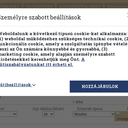
TÁRUHÁZ
ELŐJEGYZÉS
AJÁNDÉKUTALVÁNY
Partnerün
SZÁLLÍTÁS
SEGÍTSÉG
Személyre szabott beállítások
1.
Részletes kereső
Témaköri fa
eboldalunk a következő típusú cookie-kat alkalmazza:
1) weboldal működéséhez szükséges technikai cookie, (2
KIADV
unkcionális cookie, amely a szolgáltatás igénybe vételé
LEGNA
eszi az Ön számára könnyebbé és gyorsabbá, (3)
arketing cookie, amely alapján személyre szabott
PILLANATNYI ÁRAINK
FENNTARTHATÓ OLVASMÁN
irdetésekkel kereshetjük meg Önt.
A
ütiszabályzatunkat itt érheti el.
Arany János Múzeum művei, könyvek, haszn
ütibeállítások
HOZZÁJÁRULOK
8.
1 oldal
és:
Egy oldalon látható:
Könyvek típusa: