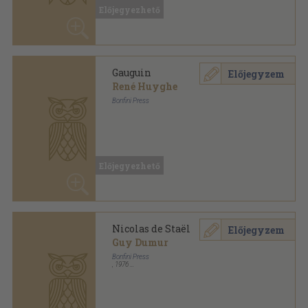
Gauguin
Előjegyzem
René Huyghe
Bonfini Press
Fűzött kemény papírkötés
,
94
oldal
Előjegyezhető
Nicolas de Staël
Előjegyzem
Guy Dumur
Bonfini Press
,
1976
Fűzött keménykötés
,
96
oldal
Előjegyezhető