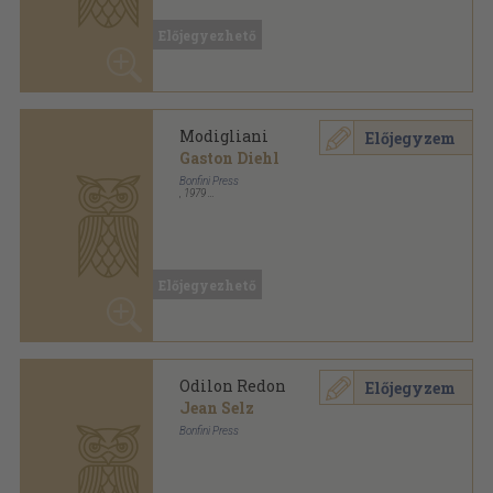
Modigliani
Előjegyzem
Gaston Diehl
Bonfini Press
,
1979
Fűzött keménykötés
,
96
oldal
Előjegyezhető
Odilon Redon
Előjegyzem
Jean Selz
Bonfini Press
Fűzött kemény papírkötés
,
95
oldal
Előjegyezhető