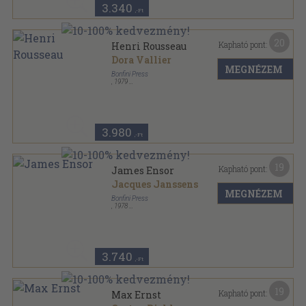
3.340
,-Ft
20
Kapható pont:
Henri Rousseau
Dora Vallier
MEGNÉZEM
Bonfini Press
,
1979
Fűzött keménykötés
,
95
oldal
3.980
,-Ft
19
Kapható pont:
James Ensor
Jacques Janssens
MEGNÉZEM
Bonfini Press
,
1978
Fűzött keménykötés
,
96
oldal
3.740
,-Ft
19
Kapható pont:
Max Ernst