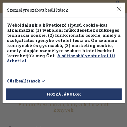
0
Toggle
Főmenü
Könyveink
navigation
Személyre szabott beállítások
Weboldalunk a következő típusú cookie-kat
alkalmazza: (1) weboldal működéséhez szükséges
technikai cookie, (2) funkcionális cookie, amely a
szolgáltatás igénybe vételét teszi az Ön számára
könnyebbé és gyorsabbá, (3) marketing cookie,
Válogasson több mint 1.000.000 kiadványunk közül
10-
amely alapján személyre szabott hirdetésekkel
100% kedvezménnyel!
kereshetjük meg Önt.
A sütiszabályzatunkat itt
érheti el.
Sütibeállítások
HOZZÁJÁRULOK
További szűrők
Bonfini Press művei, könyvek, használt
könyvek