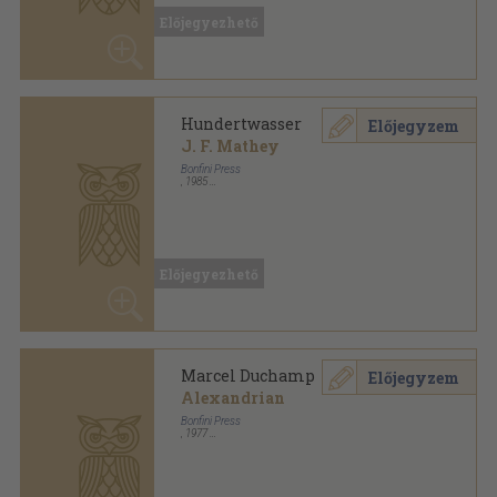
Hundertwasser
Előjegyzem
J. F. Mathey
Bonfini Press
,
1985
Fűzött kemény papírkötés
,
96
oldal
Előjegyezhető
Marcel Duchamp
Előjegyzem
Alexandrian
Bonfini Press
,
1977
Fűzött kemény papírkötés
,
95
oldal
Előjegyezhető