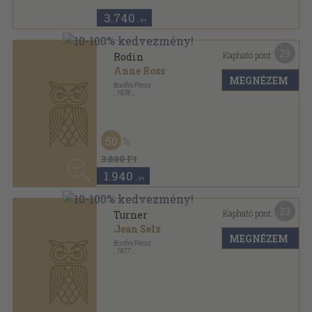
3.740
,-Ft
29
Kapható pont:
Rodin
Anne Ross
MEGNÉZEM
Bonfini Press
,
1978
Vászon
,
94
oldal
50
Bonfini Monographs sorozat
3.880 Ft
1.940
,-Ft
23
Kapható pont:
Turner
Jean Selz
MEGNÉZEM
Bonfini Press
,
1977
Fűzött keménykötés
,
96
oldal
4.540
,-Ft