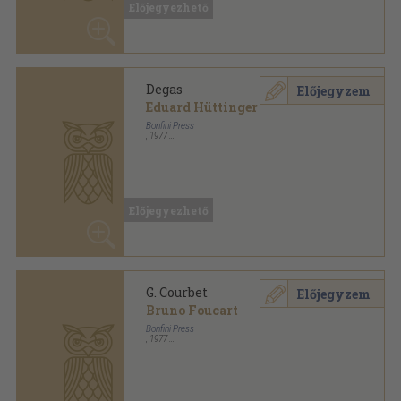
Degas
Előjegyzem
Eduard Hüttinger
Bonfini Press
,
1977
Fűzött kemény papírkötés
,
96
oldal
Előjegyezhető
G. Courbet
Előjegyzem
Bruno Foucart
Bonfini Press
,
1977
Ragasztott kemény kötés
,
96
oldal
Előjegyezhető