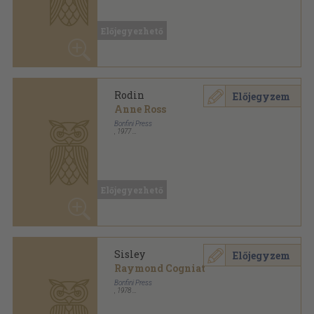
Rodin
Előjegyzem
Anne Ross
Bonfini Press
,
1977
Vászon
,
94
oldal
Előjegyezhető
Sisley
Előjegyzem
Raymond Cogniat
Bonfini Press
,
1978
Fűzött keménykötés
,
90
oldal