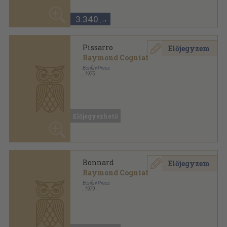
Pissarro
Előjegyzem
Raymond Cogniat
Bonfini Press
,
1975
Fűzött keménykötés
,
95
oldal
Bonfini Monographs sorozat
Előjegyezhető
Bonnard
Előjegyzem
Raymond Cogniat
Bonfini Press
,
1979
Fűzött keménykötés
,
94
oldal
Bonfini Monographs sorozat
Előjegyezhető