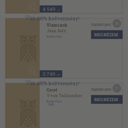
19
Kapható pont:
Vlaminck
Jean Selz
MEGNÉZEM
Bonfini Press
Fűzött keménykötés
,
94
oldal
Bonfini Monographs sorozat
3.740
,-Ft
17
Kapható pont:
Corot
Yvon Taillandier
MEGNÉZEM
Bonfini Press
,
1978
Fűzött keménykötés
,
93
oldal
3.340
,-Ft