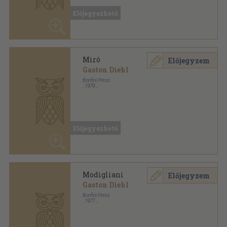
Miró
Előjegyzem
Gaston Diehl
Bonfini Press
,
1979
Vászon
,
95
oldal
Előjegyezhető
Modigliani
Előjegyzem
Gaston Diehl
Bonfini Press
,
1977
Fűzött keménykötés
,
96
oldal
Előjegyezhető