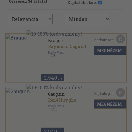
Összesen 34 találat
Kaphatók előre:
15
Kapható pont:
Braque
Raymond Cogniat
MEGNÉZEM
Bonfini Press
,
1978
Fűzött keménykötés
,
96
oldal
2.940
,-Ft
15
Kapható pont:
Gauguin
René Huyghe
MEGNÉZEM
Bonfini Press
,
1978
Fűzött kemény papírkötés
,
94
oldal
2.940