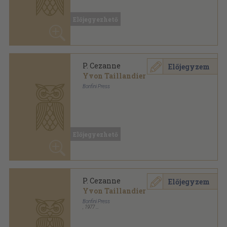
P. Cezanne
Előjegyzem
Yvon Taillandier
Bonfini Press
Fűzött kemény papírkötés
,
90
oldal
Előjegyezhető
P. Cezanne
Előjegyzem
Yvon Taillandier
Bonfini Press
,
1977
Fűzött keménykötés
,
96
oldal
Előjegyezhető