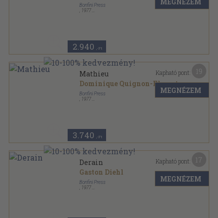
MEGNÉZEM
Bonfini Press
,
1977
Ragasztott kemény kötés
,
93
oldal
2.940
,-Ft
19
Kapható pont:
Mathieu
Dominique Quignon-Fleuret
MEGNÉZEM
Bonfini Press
,
1977
Fűzött keménykötés
,
96
oldal
3.740
,-Ft
17
Kapható pont:
Derain
Gaston Diehl
MEGNÉZEM
Bonfini Press
,
1977
Fűzött keménykötés
,
92
oldal