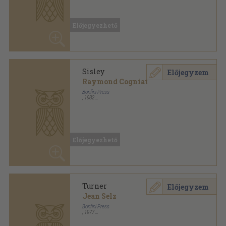
Előjegyezhető
Sisley
Előjegyzem
Raymond Cogniat
Bonfini Press
,
1982
Fűzött keménykötés
,
95
oldal
Előjegyezhető
Turner
Előjegyzem
Jean Selz
Bonfini Press
,
1977
Fűzött kemény papírkötés
,
96
oldal