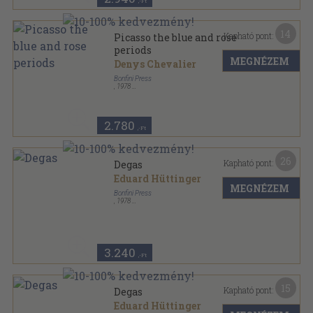
,-Ft
14
Kapható pont:
Picasso the blue and rose
periods
MEGNÉZEM
Denys Chevalier
Bonfini Press
,
1978
Fűzött kemény papírkötés
,
96
oldal
2.780
,-Ft
26
Kapható pont:
Degas
Eduard Hüttinger
MEGNÉZEM
Bonfini Press
,
1978
Fűzött keménykötés
,
93
oldal
Bonfini Monographs sorozat
3.240
,-Ft
15
Kapható pont:
Degas
Eduard Hüttinger