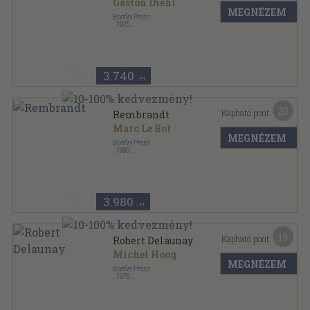
Gaston Diehl
MEGNÉZEM
Bonfini Press
,
1975
Fűzött keménykötés
,
96
oldal
Bonfini Monographs sorozat
3.740
,-Ft
20
Kapható pont:
Rembrandt
Marc Le Bot
MEGNÉZEM
Bonfini Press
,
1990
Fűzött keménykötés
,
96
oldal
3.980
,-Ft
19
Kapható pont:
Robert Delaunay
Michel Hoog
MEGNÉZEM
Bonfini Press
,
1976
Fűzött kemény papírkötés
,
96
oldal
Bonfini Monographs sorozat