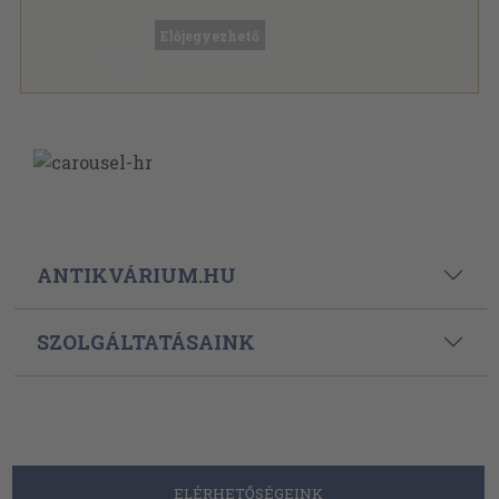
Ragasztott papírkötés
,
124
oldal
Előjegyezhető
ANTIKVÁRIUM.HU
SZOLGÁLTATÁSAINK
ELÉRHETŐSÉGEINK