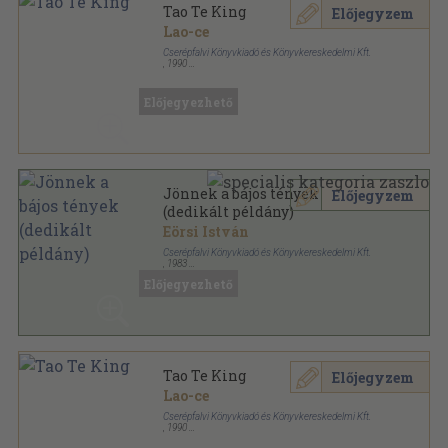
Tao Te King
Előjegyzem
Lao-ce
Cserépfalvi Könyvkiadó és Könyvkereskedelmi Kft.
,
1990
Ragasztott papírkötés
,
124
oldal
Előjegyezhető
Jönnek a bájos tények
Előjegyzem
(dedikált példány)
Eörsi István
Cserépfalvi Könyvkiadó és Könyvkereskedelmi Kft.
,
1983
Ragasztott papírkötés
,
266
oldal
Előjegyezhető
Tao Te King
Előjegyzem
Lao-ce
Cserépfalvi Könyvkiadó és Könyvkereskedelmi Kft.
,
1990
Fűzött papírkötés
,
115
oldal