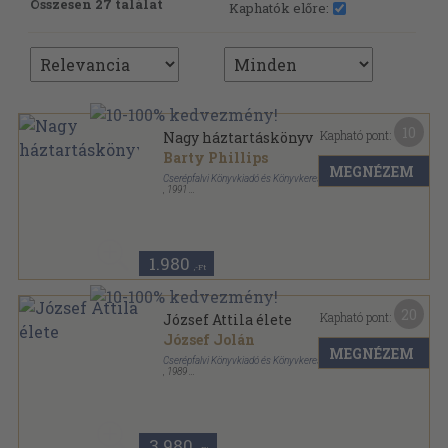
Összesen 27 találat
Kaphatók előre:
10
Kapható pont:
Nagy háztartáskönyv
Barty Phillips
MEGNÉZEM
Cserépfalvi Könyvkiadó és Könyvkereskedelmi Kft.
,
1991
Fűzött kemény papírkötés
,
400
oldal
1.980
,-Ft
20
Kapható pont:
József Attila élete
József Jolán
MEGNÉZEM
Cserépfalvi Könyvkiadó és Könyvkereskedelmi Kft.
,
1989
Ragasztott papírkötés
,
465
oldal
3.980