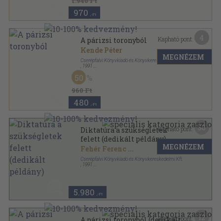
1.940 Ft
970
,-Ft
4
Kapható pont:
A párizsi toronyból
Kende Péter
MEGNÉZEM
Cserépfalvi Könyvkiadó és Könyvkereskedelmi Kft.
,
1991
Fűzött kemény papírkötés
,
345
oldal
50
960 Ft
480
,-Ft
30
Kapható pont:
Diktatúra a szükségletek
felett (dedikált példány)
MEGNÉZEM
Fehér Ferenc
...
Cserépfalvi Könyvkiadó és Könyvkereskedelmi Kft.
,
1991
Varrott keménykötés
,
434
oldal
konTEXTus könyvek sorozat
5.980
,-Ft
12
Kapható pont:
A párizsi toronyból (dedikált