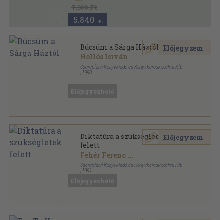
konTEXTus könyvek sorozat
7.300 Ft
5.840
,-Ft
Búcsúm a Sárga Háztól
Előjegyzem
Hollós István
Cserépfalvi Könyvkiadó és Könyvkereskedelmi Kft.
,
1990
Fűzött kemény papírkötés
,
134
oldal
konTEXTus könyvek sorozat
Előjegyezhető
Diktatúra a szükségletek
Előjegyzem
felett
Fehér Ferenc
...
Cserépfalvi Könyvkiadó és Könyvkereskedelmi Kft.
,
1991
Varrott keménykötés
,
434
oldal
Előjegyezhető
konTEXTus könyvek sorozat