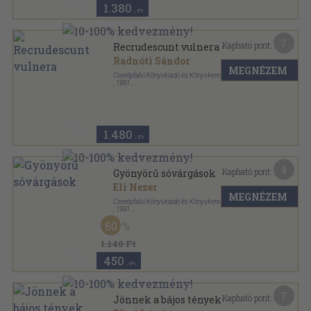
1.380
,-Ft
7
Kapható pont:
Recrudescunt vulnera
Radnóti Sándor
MEGNÉZEM
Cserépfalvi Könyvkiadó és Könyvkereskedelmi Kft.
,
1991
Fűzött kemény papírkötés
,
350
oldal
konTEXTus könyvek sorozat
1.480
,-Ft
4
Kapható pont:
Gyönyörű sóvárgások
Eli Nezer
MEGNÉZEM
Cserépfalvi Könyvkiadó és Könyvkereskedelmi Kft.
,
1991
Ragasztott papírkötés
,
54
oldal
60
1.140 Ft
450
,-Ft
7
Kapható pont:
Jönnek a bájos tények