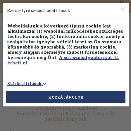
0
Toggle
Főmenü
Könyveink
navigation
Személyre szabott beállítások
Weboldalunk a következő típusú cookie-kat
alkalmazza: (1) weboldal működéséhez szükséges
technikai cookie, (2) funkcionális cookie, amely a
szolgáltatás igénybe vételét teszi az Ön számára
könnyebbé és gyorsabbá, (3) marketing cookie,
Válogasson több mint 1.000.000 kiadványunk közül
10-
amely alapján személyre szabott hirdetésekkel
100% kedvezménnyel!
kereshetjük meg Önt.
A sütiszabályzatunkat itt
érheti el.
Sütibeállítások
HOZZÁJÁRULOK
További szűrők
Cserépfalvi Könyvkiadó és
Könyvkereskedelmi Kft. művei, könyvek,
használt könyvek