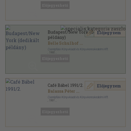
Előjegyezhető
Budapest/New York (dedikált
Előjegyzem
példány)
Belle Schulhof
...
Cserépfalvi Könyvkiadó és Könyvkereskedelmi Kft.
,
1990
Vászon
,
256
oldal
Előjegyezhető
Café Bábel 1991/2.
Előjegyzem
Balassa Péter
...
Cserépfalvi Könyvkiadó és Könyvkereskedelmi Kft.
,
1991
Tűzött kötés
,
88
oldal
Café Bábel sorozat
Előjegyezhető