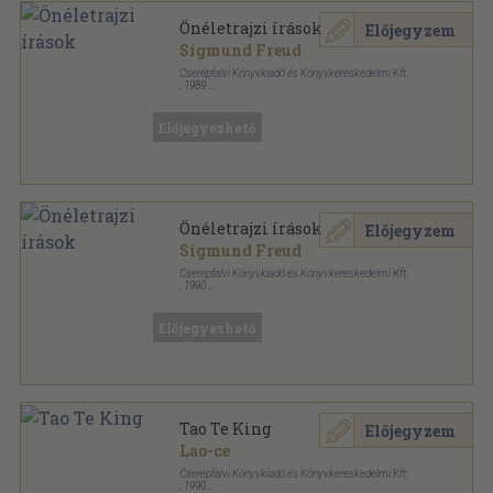
Önéletrajzi írások
Előjegyzem
Sigmund Freud
Cserépfalvi Könyvkiadó és Könyvkereskedelmi Kft.
,
1989
Varrott keménykötés
,
191
oldal
konTEXTus könyvek sorozat
Előjegyezhető
Önéletrajzi írások
Előjegyzem
Sigmund Freud
Cserépfalvi Könyvkiadó és Könyvkereskedelmi Kft.
,
1990
Ragasztott papírkötés
,
191
oldal
konTEXTus könyvek sorozat
Előjegyezhető
Tao Te King
Előjegyzem
Lao-ce
Cserépfalvi Könyvkiadó és Könyvkereskedelmi Kft.
,
1990