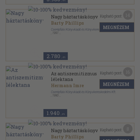
,-Ft
14
Kapható pont:
Nagy háztartáskönyv
Barty Phillips
MEGNÉZEM
Cserépfalvi Könyvkiadó és Könyvkereskedelmi Kft.
,
1991
Fűzött kemény papírkötés
,
396
oldal
2.780
,-Ft
16
Kapható pont:
Az antiszemitizmus
lélektana
MEGNÉZEM
Hermann Imre
Cserépfalvi Könyvkiadó és Könyvkereskedelmi Kft.
,
1990
Varrott keménykötés
,
152
oldal
konTEXTus könyvek sorozat
1.940
,-Ft
8
Kapható pont:
Nagy háztartáskönyv
Barty Phillips