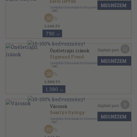
Eörsi István
MEGNÉZEM
Cserépfalvi Könyvkiadó és Könyvkereskedelmi Kft.
,
1983
Ragasztott papírkötés
,
266
oldal
30
1.140 Ft
790
,-Ft
12
Kapható pont:
Önéletrajzi írások
Sigmund Freud
MEGNÉZEM
Cserépfalvi Könyvkiadó és Könyvkereskedelmi Kft.
,
1990
Varrott keménykötés
,
191
oldal
30
konTEXTus könyvek sorozat
1.980 Ft
1.380
,-Ft
9
Kapható pont:
Városok
Somlyó György
MEGNÉZEM
Cserépfalvi Könyvkiadó és Könyvkereskedelmi Kft.
,
1991
Ragasztott papírkötés
,
99
oldal
50