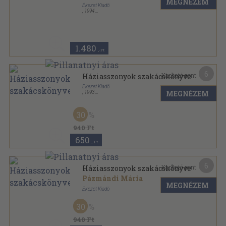
MEGNÉZEM
Ékezet Kiadó
,
1994
Ragasztott papírkötés
,
222
oldal
1.480
,-Ft
6
Kapható pont:
Háziasszonyok szakácskönyve
Ékezet Kiadó
MEGNÉZEM
,
1993
Ragasztott papírkötés
,
256
oldal
30
940 Ft
650
,-Ft
6
Kapható pont:
Háziasszonyok szakácskönyve
Pázmándi Mária
MEGNÉZEM
Ékezet Kiadó
Ragasztott papírkötés
,
256
oldal
30
940 Ft