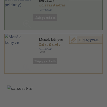
példány)
Jolsvai András
Ékezet Kiadó
Ragasztott papírkötés
,
199
oldal
Előjegyezhető
Mesék könyve
Előjegyzem
Zalai Károly
Ékezet Kiadó
,
1993
Vászon
,
277
oldal
Előjegyezhető