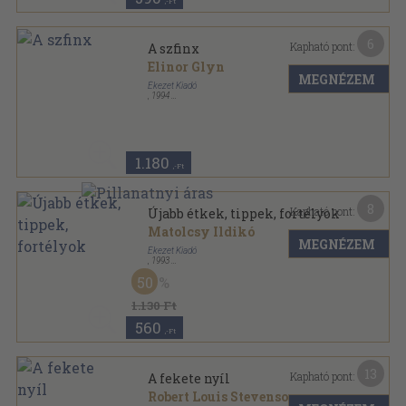
,-Ft
6
Kapható pont:
A szfinx
Elinor Glyn
MEGNÉZEM
Ékezet Kiadó
,
1994
Ragasztott papírkötés
,
185
oldal
1.180
,-Ft
8
Kapható pont:
Újabb étkek, tippek, fortélyok
Matolcsy Ildikó
MEGNÉZEM
Ékezet Kiadó
,
1993
Ragasztott papírkötés
,
182
oldal
50
1.130 Ft
560
,-Ft
13
Kapható pont:
A fekete nyíl
Robert Louis Stevenson