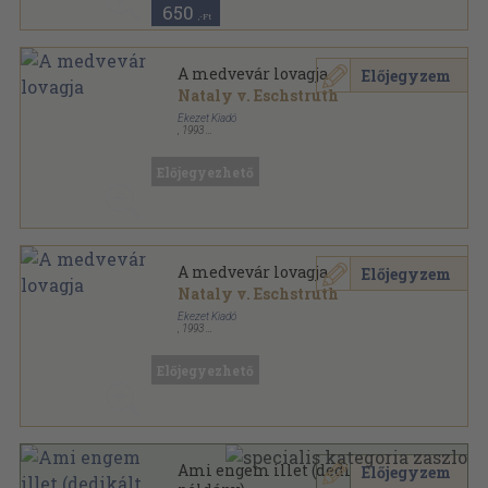
650
,-Ft
A medvevár lovagja
Előjegyzem
Nataly v. Eschstruth
Ékezet Kiadó
,
1993
Ragasztott papírkötés
,
162
oldal
Előjegyezhető
A medvevár lovagja
Előjegyzem
Nataly v. Eschstruth
Ékezet Kiadó
,
1993
Könyvkötői kötés
,
162
oldal
Előjegyezhető
Ami engem illet (dedikált
Előjegyzem