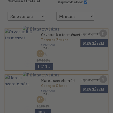
Összesen 11 találat
Kaphatók előre:
11
Kapható pont:
Orvosunk a természet
Ferencz Zsuzsa
MEGNÉZEM
Ékezet Kiadó
,
1993
Ragasztott papírkötés
,
221
oldal
30
1.740 Ft
1.210
,-Ft
9
Kapható pont:
Harc a szerelemért
Georges Ohnet
MEGNÉZEM
Ékezet Kiadó
,
1993
Ragasztott papírkötés
,
151
oldal
50
1.180 Ft
590