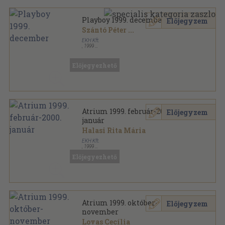
Playboy 1999. december
Előjegyzem
Szántó Péter
...
EKH Kft.
,
1999
Ragasztott papírkötés
,
128
oldal
Playboy sorozat
Előjegyezhető
Atrium 1999. február-2000.
Előjegyzem
január
Halasi Rita Mária
EKH Kft.
,
1999
Ragasztott papírkötés
,
769
oldal
Előjegyezhető
Atrium sorozat
Atrium 1999. október-
Előjegyzem
november
Lovas Cecília