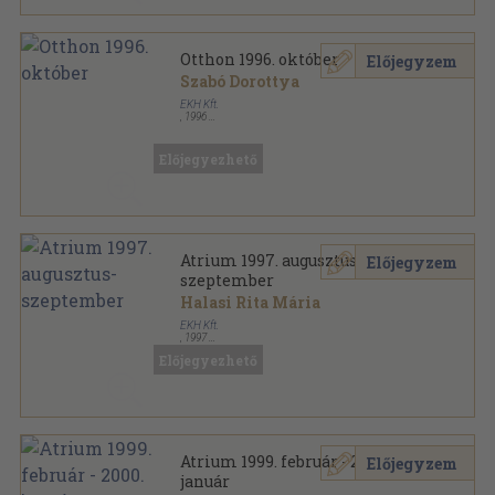
Otthon 1996. október
Előjegyzem
Szabó Dorottya
EKH Kft.
,
1996
Tűzött kötés
,
82
oldal
Otthon sorozat
Előjegyezhető
Atrium 1997. augusztus-
Előjegyzem
szeptember
Halasi Rita Mária
EKH Kft.
,
1997
Ragasztott papírkötés
,
98
oldal
Előjegyezhető
Atrium sorozat
Atrium 1999. február - 2000.
Előjegyzem
január