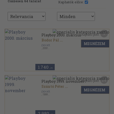
Összesen 64 találat
Kaphatók előre:
9
Kapható pont:
Playboy 2000. március
Bodor Pál
...
MEGNÉZEM
EKH Kft.
,
2000
Ragasztott papírkötés
,
120
oldal
Playboy sorozat
1.740
,-Ft
24
Kapható pont:
Playboy 1999. november
Szántó Péter
...
MEGNÉZEM
EKH Kft.
,
1999
Ragasztott papírkötés
,
136
oldal
Playboy sorozat
2.980