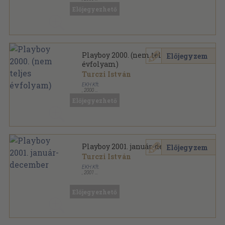
Ragasztott papírkötés
,
1341
oldal
Előjegyezhető
Playboy sorozat
Playboy 2000. (nem teljes
Előjegyzem
évfolyam)
Turczi István
EKH Kft.
,
2000
Ragasztott papírkötés
,
1408
oldal
Előjegyezhető
Playboy sorozat
Playboy 2001. január-december
Előjegyzem
Turczi István
EKH Kft.
,
2001
Ragasztott papírkötés
,
1248
oldal
Playboy sorozat
Előjegyezhető