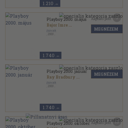
1.210
,-Ft
9
Kapható pont:
Playboy 2000. május
Bajor Imre
...
MEGNÉZEM
EKH Kft.
,
2000
Ragasztott papírkötés
,
144
oldal
Playboy sorozat
1.740
,-Ft
Playboy 2000. január
MEGNÉZEM
Ray Bradbury
...
EKH Kft.
,
2000
Ragasztott papírkötés
,
104
oldal
Playboy sorozat
1.740
,-Ft
13
Kapható pont:
Playboy 2000. október