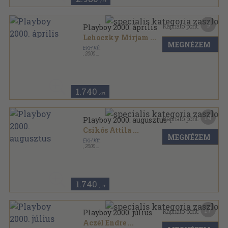
,-Ft
9
Kapható pont:
Playboy 2000. április
Lehoczky Mirjam
...
MEGNÉZEM
EKH Kft.
,
2000
Ragasztott papírkötés
,
144
oldal
Playboy sorozat
1.740
,-Ft
14
Kapható pont:
Playboy 2000. augusztus
Csikós Attila
...
MEGNÉZEM
EKH Kft.
,
2000
Ragasztott papírkötés
,
117
oldal
Playboy sorozat
1.740
,-Ft
17
Kapható pont:
Playboy 2000. július
Aczél Endre
...