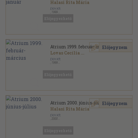
Halasi Rita Mária
EKH Kft.
,
1999
Ragasztott papírkötés
,
758
oldal
Előjegyezhető
Atrium sorozat
Atrium 1999. február-március
Előjegyzem
Lovas Cecília
...
EKH Kft.
,
1999
Ragasztott papírkötés
,
109
oldal
Atrium sorozat
Előjegyezhető
Atrium 2000. június-július
Előjegyzem
Halasi Rita Mária
EKH Kft.
,
2000
Ragasztott papírkötés
,
142
oldal
Atrium sorozat
Előjegyezhető