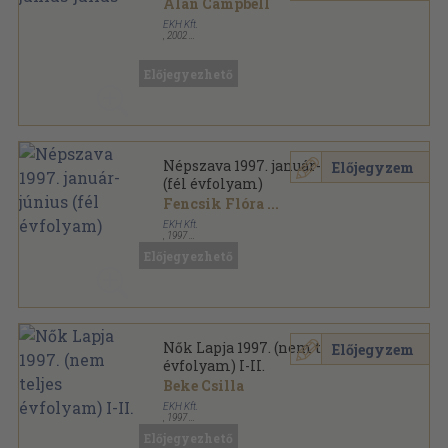
Alan Campbell
EKH Kft.
,
2002
Ragasztott papírkötés
,
104
oldal
Atrium sorozat
Előjegyezhető
Népszava 1997. január-június
Előjegyzem
(fél évfolyam)
Fencsik Flóra
...
EKH Kft.
,
1997
Papír
,
2448
oldal
Előjegyezhető
Népszava sorozat
Nők Lapja 1997. (nem teljes
Előjegyzem
évfolyam) I-II.
Beke Csilla
EKH Kft.
,
1997
Könyvkötői kötés
,
3250
oldal
Előjegyezhető
Nők Lapja sorozat