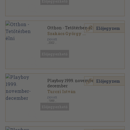
Előjegyezhető
Otthon sorozat
Otthon - Tetőtérben élni
Előjegyzem
Szakács György
...
EKH Kft.
,
2002
Tűzött kötés
,
65
oldal
Otthon Kiskönyvtár sorozat
Előjegyezhető
Playboy 1999. november-
Előjegyzem
december
Turczi István
EKH Kft.
,
1999
Ragasztott papírkötés
,
264
oldal
Előjegyezhető
Playboy sorozat