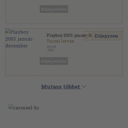
Ragasztott papírkötés
,
1248
oldal
Playboy sorozat
Előjegyezhető
Playboy 2003. január-december
Előjegyzem
Turczi István
EKH Kft.
,
2003
Ragasztott papírkötés
,
1456
oldal
Playboy sorozat
Előjegyezhető
Mutass többet