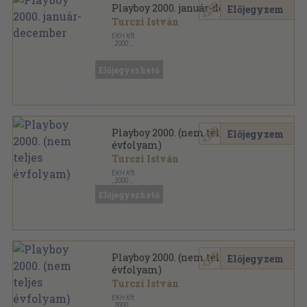
Playboy 2000. január-december
Előjegyzem
Turczi István
EKH Kft.
,
2000
Ragasztott papírkötés
,
1248
oldal
Playboy sorozat
Előjegyezhető
Playboy 2000. (nem teljes
Előjegyzem
évfolyam)
Turczi István
EKH Kft.
,
2000
Ragasztott papírkötés
,
1445
oldal
Előjegyezhető
Playboy sorozat
Playboy 2000. (nem teljes
Előjegyzem
évfolyam)
Turczi István
EKH Kft.
,
2000