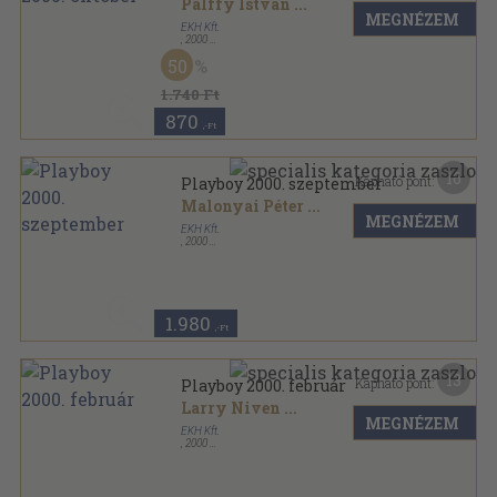
Pálffy István
...
MEGNÉZEM
EKH Kft.
,
2000
Ragasztott papírkötés
,
136
oldal
50
Playboy sorozat
1.740 Ft
870
,-Ft
16
Kapható pont:
Playboy 2000. szeptember
Malonyai Péter
...
MEGNÉZEM
EKH Kft.
,
2000
Ragasztott papírkötés
,
135
oldal
Playboy sorozat
1.980
,-Ft
13
Kapható pont:
Playboy 2000. február
Larry Niven
...
MEGNÉZEM
EKH Kft.
,
2000
Ragasztott papírkötés
,
120
oldal
Playboy sorozat