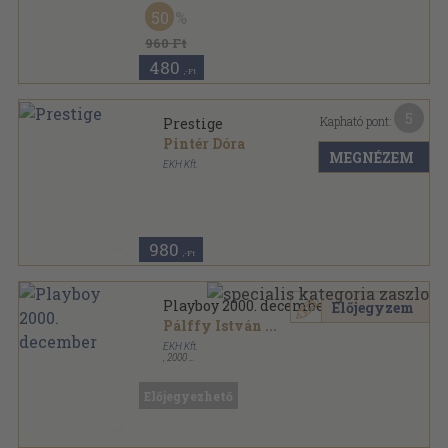
Tűzött kötés
,
113
oldal
50
Otthon sorozat
960 Ft
480
,-Ft
5
Kapható pont:
Prestige
Pintér Dóra
MEGNÉZEM
EKH Kft.
Ragasztott papírkötés
,
144
oldal
Prestige sorozat
980
,-Ft
Playboy 2000. december
Előjegyzem
Pálffy István
...
EKH Kft.
,
2000
Ragasztott papírkötés
,
160
oldal
Playboy sorozat
Előjegyezhető