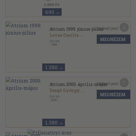
1.380 Ft
690
,-Ft
11
Kapható pont:
Atrium 1999. június-július
Lovas Cecília
...
MEGNÉZEM
EKH Kft.
,
1999
Ragasztott papírkötés
,
134
oldal
Atrium sorozat
1.380
,-Ft
7
Kapható pont:
Atrium 2000. április-május
Szegő György
...
MEGNÉZEM
EKH Kft.
,
2000
Ragasztott papírkötés
,
108
oldal
Atrium sorozat
1.380
,-Ft