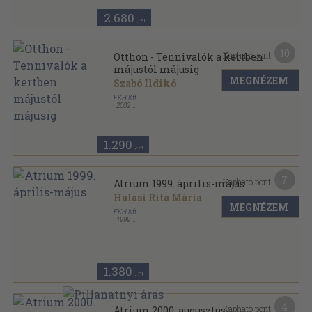
2.680
,-Ft
10
Kapható pont:
Otthon - Tennivalók a kertben
májustól májusig
MEGNÉZEM
Szabó Ildikó
EKH Kft.
,
2002
Tűzött kötés
,
65
oldal
Otthon Kiskönyvtár sorozat
1.290
,-Ft
7
Kapható pont:
Atrium 1999. április-május
Halasi Rita Mária
MEGNÉZEM
EKH Kft.
,
1999
Ragasztott papírkötés
,
133
oldal
Atrium sorozat
1.380
,-Ft
4
Kapható pont:
Atrium 2000. augusztus-