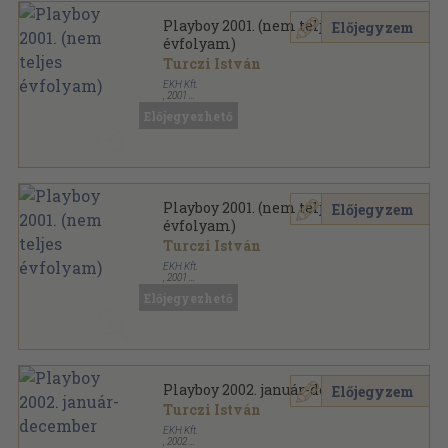
Playboy 2001. (nem teljes
Előjegyzem
évfolyam)
Turczi István
EKH Kft.
,
2001
Ragasztott papírkötés
,
1800
oldal
Előjegyezhető
Playboy sorozat
Playboy 2001. (nem teljes
Előjegyzem
évfolyam)
Turczi István
EKH Kft.
,
2001
Ragasztott papírkötés
,
1672
oldal
Előjegyezhető
Playboy sorozat
Playboy 2002. január-december
Előjegyzem
Turczi István
EKH Kft.
,
2002