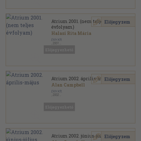
Atrium 2001. (nem teljes
Előjegyzem
évfolyam)
Halasi Rita Mária
EKH Kft.
,
2001
Ragasztott papírkötés
,
444
oldal
Előjegyezhető
Atrium sorozat
Atrium 2002. április-május
Előjegyzem
Alan Campbell
EKH Kft.
,
2002
Ragasztott papírkötés
,
138
oldal
Atrium sorozat
Előjegyezhető
Atrium 2002. június-július
Előjegyzem