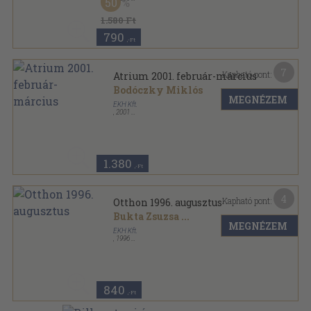
50
Ragasztott papírkötés
,
109
oldal
Atrium sorozat
1.580 Ft
790
,-Ft
7
Kapható pont:
Atrium 2001. február-március
Bodóczky Miklós
MEGNÉZEM
EKH Kft.
,
2001
Ragasztott papírkötés
,
120
oldal
Atrium sorozat
1.380
,-Ft
4
Kapható pont:
Otthon 1996. augusztus
Bukta Zsuzsa
...
MEGNÉZEM
EKH Kft.
,
1996
Tűzött kötés
,
74
oldal
Otthon sorozat
840
,-Ft