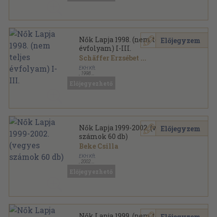
Nők Lapja 1998. (nem teljes
Előjegyzem
évfolyam) I-III.
Schäffer Erzsébet
...
EKH Kft.
,
1998
Könyvkötői kötés
,
4212
oldal
Előjegyezhető
Nők Lapja sorozat
Nők Lapja 1999-2002. (vegyes
Előjegyzem
számok 60 db)
Beke Csilla
EKH Kft.
,
2002
Tűzött kötés
,
4920
oldal
Előjegyezhető
Nők Lapja sorozat
Nők Lapja 1999. (nem teljes
Előjegyzem