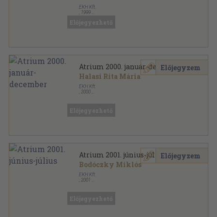
EKH Kft.
,
1999
Ragasztott papírkötés
,
141
oldal
Előjegyezhető
Atrium sorozat
Atrium 2000. január-december
Előjegyzem
Halasi Rita Mária
EKH Kft.
,
2000
Ragasztott papírkötés
,
852
oldal
Atrium sorozat
Előjegyezhető
Atrium 2001. június-július
Előjegyzem
Bodóczky Miklós
EKH Kft.
,
2001
Ragasztott papírkötés
,
112
oldal
Atrium sorozat
Előjegyezhető