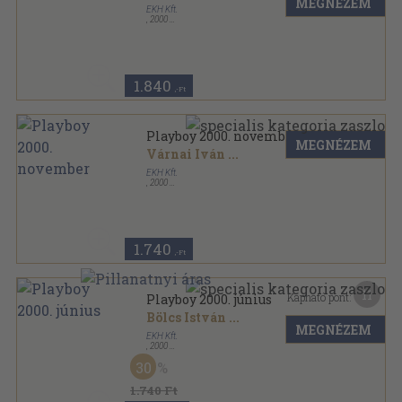
MEGNÉZEM
EKH Kft.
,
2000
Ragasztott papírkötés
,
128
oldal
Playboy sorozat
1.840
,-Ft
Playboy 2000. november
MEGNÉZEM
Várnai Iván
...
EKH Kft.
,
2000
Ragasztott papírkötés
,
152
oldal
Playboy sorozat
1.740
,-Ft
11
Kapható pont:
Playboy 2000. június
Bölcs István
...
MEGNÉZEM
EKH Kft.
,
2000
Ragasztott papírkötés
,
144
oldal
30
Playboy sorozat
1.740 Ft