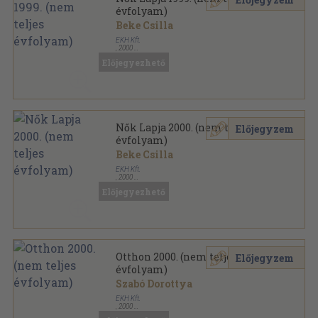
évfolyam)
Beke Csilla
EKH Kft.
,
2000
Tűzött kötés
,
4512
oldal
Előjegyezhető
Nők Lapja sorozat
Nők Lapja 2000. (nem teljes
Előjegyzem
évfolyam)
Beke Csilla
EKH Kft.
,
2000
Tűzött kötés
,
3213
oldal
Előjegyezhető
Nők Lapja sorozat
Otthon 2000. (nem teljes
Előjegyzem
évfolyam)
Szabó Dorottya
EKH Kft.
,
2000
Tűzött kötés
,
1152
oldal