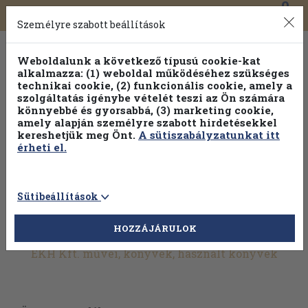
0
Toggle
Főmenü
Könyveink
navigation
Személyre szabott beállítások
Weboldalunk a következő típusú cookie-kat
alkalmazza: (1) weboldal működéséhez szükséges
technikai cookie, (2) funkcionális cookie, amely a
szolgáltatás igénybe vételét teszi az Ön számára
könnyebbé és gyorsabbá, (3) marketing cookie,
amely alapján személyre szabott hirdetésekkel
kereshetjük meg Önt.
A sütiszabályzatunkat itt
érheti el.
Sütibeállítások
HOZZÁJÁRULOK
További szűrők
EKH Kft. művei, könyvek, használt könyvek