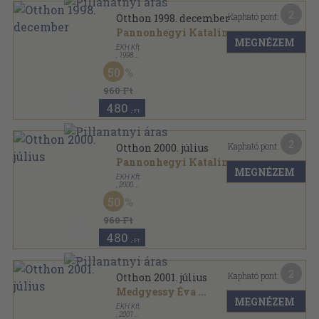
2
Kapható pont:
Otthon 1998. december
Pannonhegyi Katalin
...
MEGNÉZEM
EKH Kft.
,
1998
Tűzött kötés
,
114
oldal
50
Otthon sorozat
960 Ft
480
,-Ft
2
Kapható pont:
Otthon 2000. július
Pannonhegyi Katalin
...
MEGNÉZEM
EKH Kft.
,
2000
Tűzött kötés
,
114
oldal
50
Otthon sorozat
960 Ft
480
,-Ft
2
Kapható pont:
Otthon 2001. július
Medgyessy Éva
...
MEGNÉZEM
EKH Kft.
,
2001