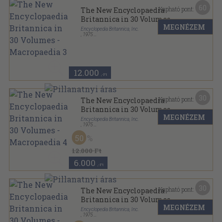
60
Kapható pont:
The New Encyclopaedia
Britannica in 30 Volumes -
MEGNÉZEM
Macropaedia 3
Encyclopedia Britannica, Inc.
,
1975
Fűzött keménykötés
,
1186
oldal
The New Encyclopaedia Britannica sorozat
12.000
,-Ft
30
Kapható pont:
The New Encyclopaedia
Britannica in 30 Volumes -
MEGNÉZEM
Macropaedia 4
Encyclopedia Britannica, Inc.
,
1975
Fűzött keménykötés
,
1132
oldal
50
The New Encyclopaedia Britannica sorozat
12.000 Ft
6.000
,-Ft
30
Kapható pont:
The New Encyclopaedia
Britannica in 30 Volumes -
MEGNÉZEM
Macropaedia 5
Encyclopedia Britannica, Inc.
,
1975
Fűzött keménykötés
,
1138
oldal