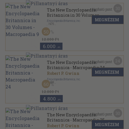
30
Kapható pont:
The New Encyclopaedia
Britannica in 30 Volumes -
MEGNÉZEM
Macropaedia 9
Encyclopedia Britannica, Inc.
,
1975
Fűzött keménykötés
,
1187
oldal
50
The New Encyclopaedia Britannica sorozat
12.000 Ft
6.000
,-Ft
24
Kapható pont:
The New Encyclopaedia
Britannica - Macropaedia 24
MEGNÉZEM
Robert P. Gwinn
Encyclopedia Britannica, Inc.
,
1988
60
Fűzött keménykötés
,
1039
oldal
The New Encyclopaedia Britannica sorozat
12.000 Ft
4.800
,-Ft
30
Kapható pont:
The New Encyclopaedia
Britannica - Macropaedia 25
MEGNÉZEM
Robert P. Gwinn