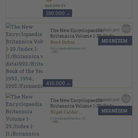
The New Encyclopaedia Britannica sorozat
360.000 Ft
180.000
,-Ft
2050
Kapható pont:
The New Encyclopaedia
Britannica Volume 1-29./Index
MEGNÉZEM
I-II./Britannica world
René Dubos
...
data1993./Britannica Book of
Encyclopedia Britannica, Inc.
the Year 1993., 1994.,
,
1993
Fűzött keménykötés
,
34530
oldal
1995./Propaedia Outline of
The New Encyclopaedia Britannica sorozat
Knowledge
410.000
,-Ft
750
Kapható pont:
The New Encyclopaedia
Britannica Volume 1-29./Index
MEGNÉZEM
I-II./Britannica World Data
Nigel Calder
...
1988./Propaedia Outline of
Encyclopedia Britannica, Inc.
Knowledge
,
1988
Fűzött keménykötés
,
32853
oldal
The New Encyclopaedia Britannica sorozat