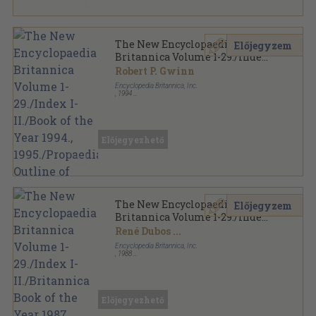
The New Encyclopaedia
Előjegyzem
Britannica Volume 1-29./Index
I-II./Book of the Year 1994.,
Robert P. Gwinn
1995./Propaedia Outline of
Encyclopedia Britannica, Inc.
Knowledge
,
1994
Fűzött keménykötés
,
33809
oldal
The New Encyclopaedia Britannica sorozat
Előjegyezhető
The New Encyclopaedia
Előjegyzem
Britannica Volume 1-29./Index
I-II./Britannica Book of the
René Dubos
...
Year 1987., 1988., 1989./Guide to
Encyclopedia Britannica, Inc.
the Britannica
,
1988
Fűzött keménykötés
,
33495
oldal
The New Encyclopaedia Britannica sorozat
Előjegyezhető