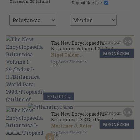
Összesen 25 találat
Kaphatók előre:
1880
Kapható pont:
The New Encyclopaedia
Britannica Volume 1-29./Index
MEGNÉZEM
I-II./Britannica World Data
Nigel Calder
...
1993./Propaedia Outline of
Encyclopedia Britannica, Inc.
Knowledge
,
1993
Fűzött keménykötés
,
32000
oldal
The New Encyclopaedia Britannica sorozat
376.000
,-Ft
900
Kapható pont:
The New Encyclopaedia
Britannica I-XXIX./Propaedia
MEGNÉZEM
Mortimer J. Adler
Encyclopedia Britannica, Inc.
,
1983
50
Fűzött keménykötés
,
33081
oldal