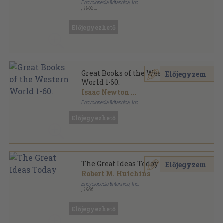
Encyclopedia Britannica, Inc.
,
1962
Vászon
,
319
oldal
The Great Ideas Program sorozat
Előjegyezhető
Great Books of the Western
Előjegyzem
World 1-60.
Isaac Newton
...
Encyclopedia Britannica, Inc.
Fűzött keménykötés
,
41304
oldal
Előjegyezhető
Great Books of the Western World sorozat
The Great Ideas Today
Előjegyzem
Robert M. Hutchins
Encyclopedia Britannica, Inc.
,
1966
Fűzött keménykötés
,
535
oldal
Britannica Great Books sorozat
Előjegyezhető