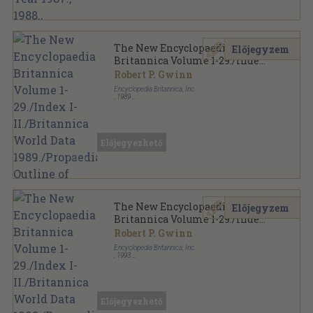
The New Encyclopaedia
Előjegyzem
Britannica Volume 1-29./Index
I-II./Britannica World Data
Robert P. Gwinn
1989./Propaedia Outline of
Encyclopedia Britannica, Inc.
Knowledge
,
1989
Fűzött keménykötés
,
32913
oldal
The New Encyclopaedia Britannica sorozat
Előjegyezhető
The New Encyclopaedia
Előjegyzem
Britannica Volume 1-29./Index
I-II./Britannica World Data
Robert P. Gwinn
1993./Propaedia Outline of
Encyclopedia Britannica, Inc.
Knowledge
,
1993
Fűzött keménykötés
,
32842
oldal
The New Encyclopaedia Britannica sorozat
Előjegyezhető