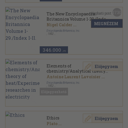
1730
Kapható pont:
The New Encyclopaedia
Britannica Volume 1-29./Index
MEGNÉZEM
I-II.
Nigel Calder
...
Encyclopedia Britannica, Inc.
,
1992
Fűzött keménykötés
,
31087
oldal
The New Encyclopaedia Britannica sorozat
346.000
,-Ft
Elements of
Előjegyzem
chemistry/Analytical theory
of heat/Experimental
Antoine Laurent Lavoisier
...
researches in electricity
Encyclopedia Britannica, Inc.
,
1952
Fűzött keménykötés
,
898
oldal
Előjegyezhető
Great Books of the Western World sorozat
Ethics
Előjegyzem
Plato
...