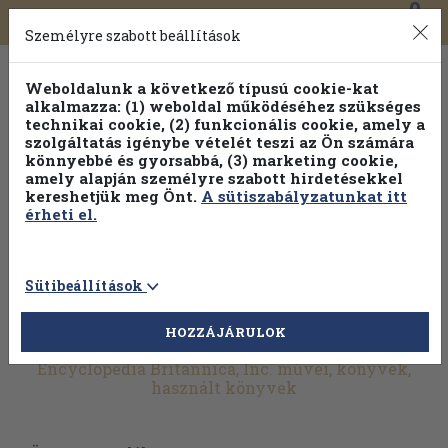
0
Toggle
Főmenü
Könyveink
navigation
Személyre szabott beállítások
Weboldalunk a következő típusú cookie-kat
alkalmazza: (1) weboldal működéséhez szükséges
technikai cookie, (2) funkcionális cookie, amely a
szolgáltatás igénybe vételét teszi az Ön számára
könnyebbé és gyorsabbá, (3) marketing cookie,
amely alapján személyre szabott hirdetésekkel
kereshetjük meg Önt.
A sütiszabályzatunkat itt
érheti el.
Sütibeállítások
HOZZÁJÁRULOK
További szűrők
Encyclopedia Britannica, Inc. művei, könyvek,
használt könyvek