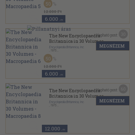
50
The New Encyclopaedia Britannica sorozat
12.000 Ft
6.000
,-Ft
30
Kapható pont:
The New Encyclopaedia
Britannica in 30 Volumes -
MEGNÉZEM
Macropaedia 6
Encyclopedia Britannica, Inc.
,
1975
Fűzött keménykötés
,
1142
oldal
50
The New Encyclopaedia Britannica sorozat
12.000 Ft
6.000
,-Ft
60
Kapható pont:
The New Encyclopaedia
Britannica in 30 Volumes -
MEGNÉZEM
Macropaedia 8
Encyclopedia Britannica, Inc.
,
1975
Fűzött keménykötés
,
1194
oldal
The New Encyclopaedia Britannica sorozat
12.000
,-Ft