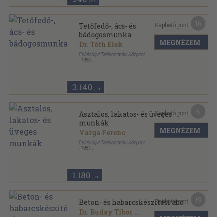
,-Ft
16
Kapható pont:
Tetőfedő-, ács- és
bádogosmunka
MEGNÉZEM
Dr. Tóth Elek
Építésügyi Tájékoztatási Központ
,
1986
Ragasztott papírkötés
,
189
oldal
Épületfenntartási 2x2 sorozat
3.140
,-Ft
6
Kapható pont:
Asztalos, lakatos- és üveges
munkák
MEGNÉZEM
Varga Ferenc
Építésügyi Tájékoztatási Központ
,
1981
Ragasztott papírkötés
,
90
oldal
Építési 1x1 sorozat
1.180
,-Ft
19
Kapható pont:
Beton- és habarcskészítési abc
Dr. Buday Tibor
...