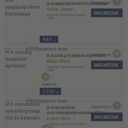
8
Kapható pont:
A magánépítkezés biztonsága
Gayer József
...
MEGNÉZEM
Építésügyi Tájékoztatási Központ
,
1985
Ragasztott papírkötés
,
140
oldal
940
,-Ft
16
Kapható pont:
A mindig megújuló építészet
Major Máté
MEGNÉZEM
Építésügyi Tájékoztatási Központ
,
1985
Fűzött kemény papírkötés
,
141
oldal
30
2.480 Ft
1.730
,-Ft
7
Kapható pont:
A nemzetközi
mértékegységrendszer (SI) és
MEGNÉZEM
használata
Ligeti Imre
Építésügyi Tájékoztatási Központ
,
1979