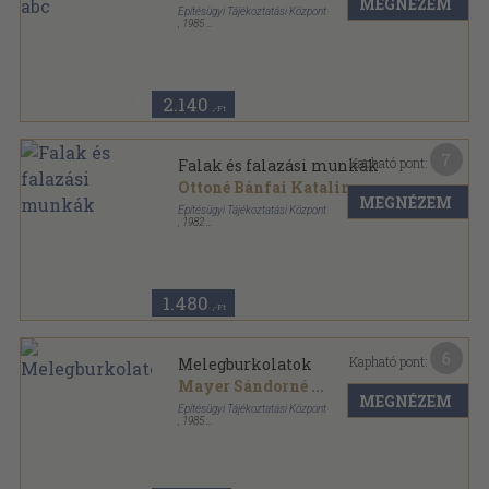
MEGNÉZEM
Építésügyi Tájékoztatási Központ
,
1985
Tűzött kötés
,
61
oldal
2.140
,-Ft
7
Kapható pont:
Falak és falazási munkák
Ottoné Bánfai Katalin
MEGNÉZEM
Építésügyi Tájékoztatási Központ
,
1982
Ragasztott papírkötés
,
143
oldal
Építési 1x1 sorozat
1.480
,-Ft
6
Kapható pont:
Melegburkolatok
Mayer Sándorné
...
MEGNÉZEM
Építésügyi Tájékoztatási Központ
,
1985
Tűzött kötés
,
41
oldal
Épületfenntartási 2x2 sorozat