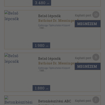
3.480
,-Ft
10
Kapható pont:
Belső lépcsők
Bathóné Dr. Messinger Ágnes
MEGNÉZEM
Építésügyi Tájékoztatási Központ
,
1990
Tűzött kötés
,
72
oldal
Magánépítők Kiskönyvtára sorozat
1.980
,-Ft
9
Kapható pont:
Belső lépcsők
Bathóné Dr. Messinger Ágnes
MEGNÉZEM
Építésügyi Tájékoztatási Központ
,
1988
Tűzött kötés
,
72
oldal
Magánépítők Kiskönyvtára sorozat
1.880
,-Ft
7
Kapható pont:
Betonkészítési ABC