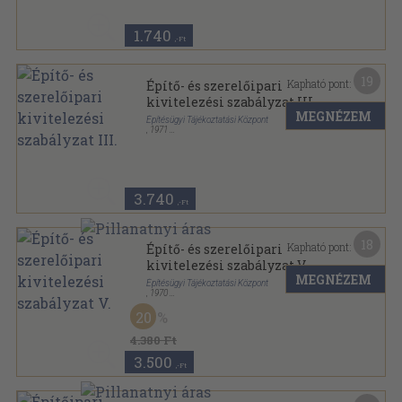
1.740
,-Ft
19
Kapható pont:
Építő- és szerelőipari
kivitelezési szabályzat III.
MEGNÉZEM
Építésügyi Tájékoztatási Központ
,
1971
Fűzött keménykötés
,
415
oldal
Építő- és szerelőipari kivitelezési szabályzat sorozat
3.740
,-Ft
18
Kapható pont:
Építő- és szerelőipari
kivitelezési szabályzat V.
MEGNÉZEM
Építésügyi Tájékoztatási Központ
,
1970
Fűzött keménykötés
,
439
oldal
20
Építő- és szerelőipari kivitelezési szabályzat sorozat
4.380 Ft
3.500
,-Ft