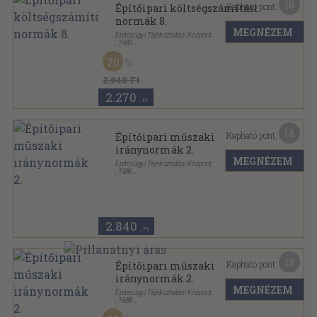
18
Kapható pont:
Építőipari költségszámítási
normák 8.
MEGNÉZEM
Építésügyi Tájékoztatási Központ
,
1980
Fűzött keménykötés
,
859
oldal
20
Építőipari költségszámítási normák sorozat
2.840 Ft
2.270
,-Ft
14
Kapható pont:
Építőipari műszaki
iránynormák 2.
MEGNÉZEM
Építésügyi Tájékoztatási Központ
,
1986
Fűzött keménykötés
,
189
oldal
Építőipari kalkulációs segédletek sorozat
2.840
,-Ft
13
Kapható pont:
Építőipari műszaki
iránynormák 2.
MEGNÉZEM
Építésügyi Tájékoztatási Központ
,
1988
Fűzött keménykötés
,
189
oldal
Építőipari kalkulációs segédletek sorozat