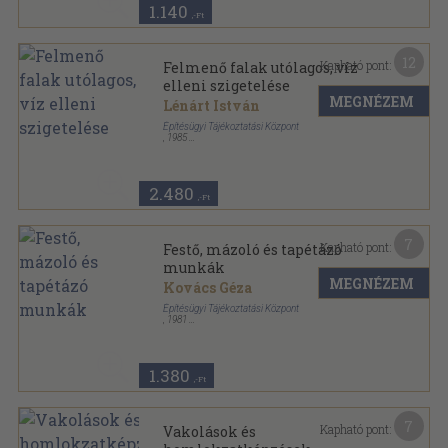
1.140
,-Ft
12
Kapható pont:
Felmenő falak utólagos, víz
elleni szigetelése
MEGNÉZEM
Lénárt István
Építésügyi Tájékoztatási Központ
,
1985
Ragasztott papírkötés
,
89
oldal
Épületfenntartási 2x2 sorozat
2.480
,-Ft
7
Kapható pont:
Festő, mázoló és tapétázó
munkák
MEGNÉZEM
Kovács Géza
Építésügyi Tájékoztatási Központ
,
1981
Ragasztott papírkötés
,
141
oldal
Építési 1x1 sorozat
1.380
,-Ft
7
Kapható pont:
Vakolások és