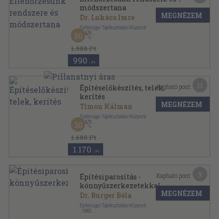
módszertana
MEGNÉZEM
Dr. Lukács Imre
Építésügyi Tájékoztatási Központ
,
1976
50
Fűzött keménykötés
,
609
oldal
1.980 Ft
990
,-Ft
11
Kapható pont:
Építéselőkészítés, telek,
kerítés
MEGNÉZEM
Timon Kálmán
Építésügyi Tájékoztatási Központ
,
1979
30
Ragasztott papírkötés
,
186
oldal
Építési 1x1 sorozat
1.680 Ft
1.170
,-Ft
9
Kapható pont:
Építésiparosítás -
könnyűszerkezetekkel
MEGNÉZEM
Dr. Burger Béla
Építésügyi Tájékoztatási Központ
,
1982
Fűzött kemény papírkötés
,
93
oldal