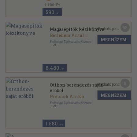
1.180 Ft
590
,-Ft
68
Kapható pont:
Magasépítők kézikönyve
Betlehem Antal
...
MEGNÉZEM
Építésügyi Tájékoztatási Központ
,
1980
Vászon
,
1421
oldal
8.480
,-Ft
8
Kapható pont:
Otthon-berendezés saját
erőből
MEGNÉZEM
Preisich Anikó
Építésügyi Tájékoztatási Központ
,
1983
Ragasztott papírkötés
,
72
oldal
Építési 1x1 sorozat
1.580
,-Ft