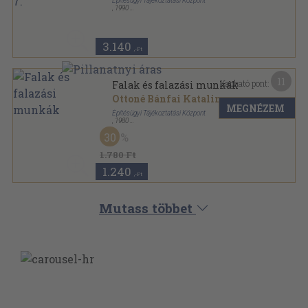
Építésügyi Tájékoztatási Központ
,
1990
Fűzött kemény papírkötés
,
274
oldal
Építőipari kalkulációs segédletek sorozat
3.140
,-Ft
11
Kapható pont:
Falak és falazási munkák
Ottoné Bánfai Katalin
MEGNÉZEM
Építésügyi Tájékoztatási Központ
,
1980
Ragasztott papírkötés
,
134
oldal
30
Építési 1x1 sorozat
1.780 Ft
1.240
,-Ft
Mutass többet