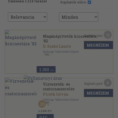
Összesen 1.112 találat
Kaphatók előre:
18
Kapható pont:
Magánépíttetők kincsestára
'82
MEGNÉZEM
D. Szabó László
Építésügyi Tájékoztatási Központ
,
1982
Ragasztott papírkötés
,
288
oldal
Magánépíttetők kincsestára sorozat
1.180
,-Ft
8
Kapható pont:
Vízvezeték- és
csatornaszerelés
MEGNÉZEM
Piróth István
Építésügyi Tájékoztatási Központ
,
1986
20
Ragasztott papírkötés
,
95
oldal
Épületfenntartási 2x2 sorozat
1.180 Ft
940