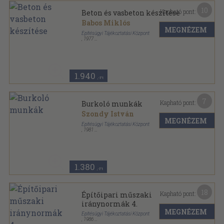
10
Kapható pont:
Beton és vasbeton készítése
Babos Miklós
MEGNÉZEM
Építésügyi Tájékoztatási Központ
,
1977
Ragasztott papírkötés
,
175
oldal
1.940
,-Ft
7
Kapható pont:
Burkoló munkák
Szondy István
MEGNÉZEM
Építésügyi Tájékoztatási Központ
,
1981
Ragasztott papírkötés
,
116
oldal
Építési 1x1 sorozat
1.380
,-Ft
18
Kapható pont:
Építőipari műszaki
iránynormák 4.
MEGNÉZEM
Építésügyi Tájékoztatási Központ
,
1986