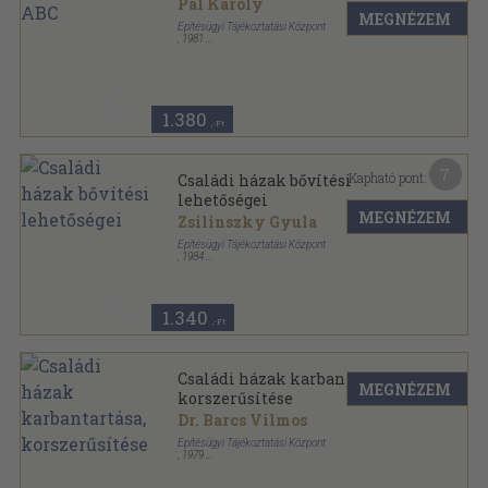
Pál Károly
MEGNÉZEM
Építésügyi Tájékoztatási Központ
,
1981
Tűzött kötés
,
30
oldal
1.380
,-Ft
7
Kapható pont:
Családi házak bővítési
lehetőségei
MEGNÉZEM
Zsilinszky Gyula
Építésügyi Tájékoztatási Központ
,
1984
Tűzött kötés
,
60
oldal
1.340
,-Ft
Családi házak karbantartása,
MEGNÉZEM
korszerűsítése
Dr. Barcs Vilmos
Építésügyi Tájékoztatási Központ
,
1979
Tűzött kötés
,
28
oldal
Energiatakarékossági 1x1 sorozat