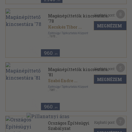
,-Ft
8
Kapható pont:
Magánépíttetők kincsestára
'78
MEGNÉZEM
Kecskés Tibor
...
Építésügyi Tájékoztatási Központ
,
1978
Ragasztott papírkötés
,
287
oldal
Magánépíttetők kincsestára sorozat
960
,-Ft
5
Kapható pont:
Magánépíttetők kincsestára
'81
MEGNÉZEM
Szabó Endre
...
Építésügyi Tájékoztatási Központ
,
1981
Ragasztott papírkötés
,
264
oldal
Magánépíttetők kincsestára sorozat
960
,-Ft
7
Kapható pont:
Országos Építésügyi
Szabályzat