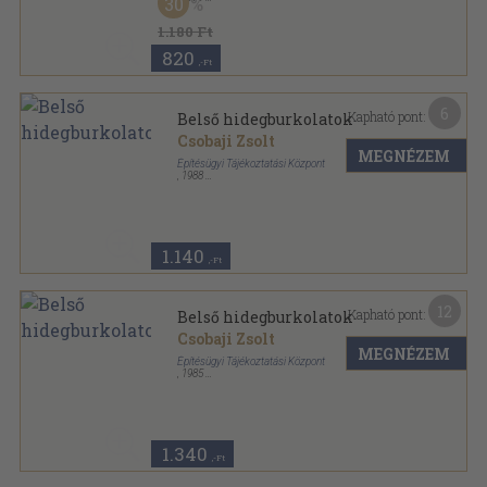
30
Tűzött kötés
,
65
oldal
1.180 Ft
820
,-Ft
6
Kapható pont:
Belső hidegburkolatok
Csobaji Zsolt
MEGNÉZEM
Építésügyi Tájékoztatási Központ
,
1988
Tűzött kötés
,
72
oldal
Épületfenntartási 2x2 sorozat
1.140
,-Ft
12
Kapható pont:
Belső hidegburkolatok
Csobaji Zsolt
MEGNÉZEM
Építésügyi Tájékoztatási Központ
,
1985
Tűzött kötés
,
72
oldal
Épületfenntartási 2x2 sorozat
1.340
,-Ft