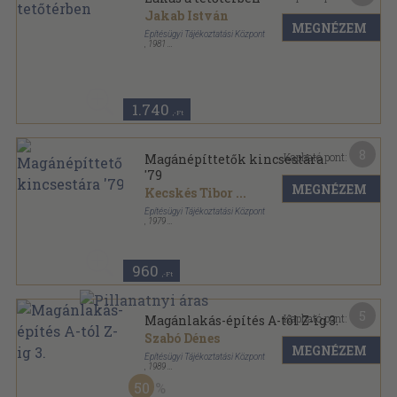
Jakab István
MEGNÉZEM
Építésügyi Tájékoztatási Központ
,
1981
Ragasztott papírkötés
,
203
oldal
1.740
,-Ft
8
Kapható pont:
Magánépíttetők kincsestára
'79
MEGNÉZEM
Kecskés Tibor
...
Építésügyi Tájékoztatási Központ
,
1979
Fűzött papírkötés
,
296
oldal
Magánépíttetők kincsestára sorozat
960
,-Ft
5
Kapható pont:
Magánlakás-építés A-tól Z-ig 3.
Szabó Dénes
MEGNÉZEM
Építésügyi Tájékoztatási Központ
,
1989
Ragasztott papírkötés
,
113
oldal
50