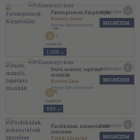
12
Kapható pont:
Fatemplomok Kárpátalján
Kovács József
MEGNÉZEM
Építésügyi Tájékoztatási Központ
,
1990
Ragasztott papírkötés
,
139
oldal
30
1.940 Ft
1.350
,-Ft
5
Kapható pont:
Festő, mázoló, tapétázó
munkák
MEGNÉZEM
Kovács Géza
Építésügyi Tájékoztatási Központ
,
1987
50
Ragasztott papírkötés
,
150
oldal
Épületfenntartási 2x2 sorozat
1.180 Ft
590
,-Ft
6
Kapható pont:
Fürdőkádak, zuhanytálcák
szerelése
MEGNÉZEM
Faludi Lórántné