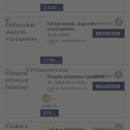
2.430
,-Ft
9
Kapható pont:
Földmunkák, alapozás,
vízszigetelés
MEGNÉZEM
Bajkó Béla
Építésügyi Tájékoztatási Központ
,
1979
Ragasztott papírkötés
,
112
oldal
Építési 1x1 sorozat
1.740
,-Ft
5
Kapható pont:
Hogyan juthatunk lakáshoz?
Dr. Jákfalvy Ottó
...
MEGNÉZEM
Építésügyi Tájékoztatási Központ
,
1977
Ragasztott papírkötés
,
198
oldal
50
1.140 Ft
570
,-Ft
14
Kapható pont:
Lakás a tetőtérben