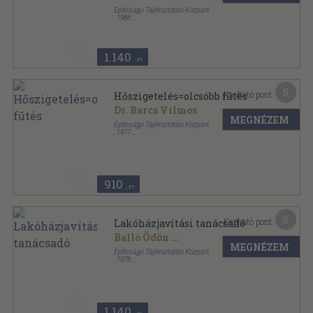
Építésügyi Tájékoztatási Központ
,
1986
Tűzött kötés
,
60
oldal
Magánépítők Kiskönyvtára sorozat
1.140
,-Ft
5
Kapható pont:
Hőszigetelés=olcsóbb fűtés
Dr. Barcs Vilmos
MEGNÉZEM
Építésügyi Tájékoztatási Központ
,
1977
Tűzött kötés
,
22
oldal
Energiatakarékossági 1x1 sorozat
910
,-Ft
6
Kapható pont:
Lakóházjavítási tanácsadó
Balló Ödön
...
MEGNÉZEM
Építésügyi Tájékoztatási Központ
,
1978
Ragasztott papírkötés
,
186
oldal
1.140