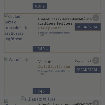
910
,-Ft
7
Kapható pont:
Családi házak-társasházak
szellőzése, légfűtése
MEGNÉZEM
Szalay Zoltán
Építésügyi Tájékoztatási Központ
,
1988
Tűzött kötés
,
52
oldal
Magánépítők Kiskönyvtára sorozat
1.340
,-Ft
7
Kapható pont:
Vakolások
Dr. Szilágyi István
MEGNÉZEM
Építésügyi Tájékoztatási Központ
,
1985
Tűzött kötés
,
31
oldal
Magánépítők Kiskönyvtára sorozat
1.340
,-Ft
9
Kapható pont:
Ellenőrzésünk rendszere és