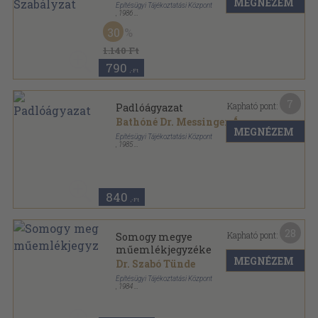
MEGNÉZEM
Építésügyi Tájékoztatási Központ
,
1986
Fűzött keménykötés
,
163
oldal
30
1.140 Ft
790
,-Ft
7
Kapható pont:
Padlóágyazat
Bathóné Dr. Messinger Ágnes
MEGNÉZEM
Építésügyi Tájékoztatási Központ
,
1985
Tűzött kötés
,
35
oldal
Magánépítők Kiskönyvtára sorozat
840
,-Ft
28
Kapható pont:
Somogy megye
műemlékjegyzéke
MEGNÉZEM
Dr. Szabó Tünde
Építésügyi Tájékoztatási Központ
,
1984
Fűzött papírkötés
,
390
oldal