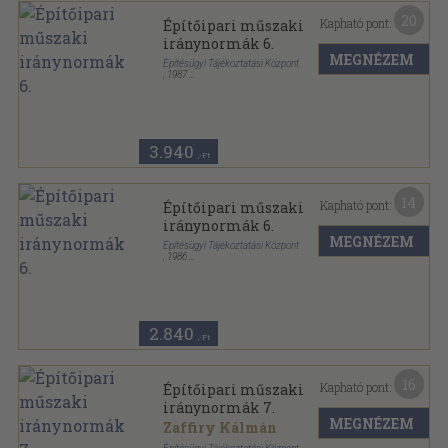
20
Kapható pont:
Építőipari műszaki
iránynormák 6.
MEGNÉZEM
Építésügyi Tájékoztatási Központ
,
1987
Fűzött keménykötés
,
357
oldal
Építőipari kalkulációs segédletek sorozat
3.940
,-Ft
14
Kapható pont:
Építőipari műszaki
iránynormák 6.
MEGNÉZEM
Építésügyi Tájékoztatási Központ
,
1986
Fűzött keménykötés
,
357
oldal
Építőipari kalkulációs segédletek sorozat
2.840
,-Ft
16
Kapható pont:
Építőipari műszaki
iránynormák 7.
MEGNÉZEM
Zaffiry Kálmán