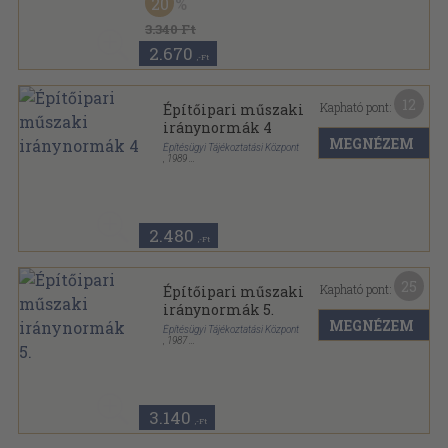
20
3.340 Ft
2.670
,-Ft
12
Kapható pont:
Építőipari műszaki
iránynormák 4
MEGNÉZEM
Építésügyi Tájékoztatási Központ
,
1989
Tűzött kötés
,
80
oldal
Építőipari kalkulációs segédletek sorozat
2.480
,-Ft
25
Kapható pont:
Építőipari műszaki
iránynormák 5.
MEGNÉZEM
Építésügyi Tájékoztatási Központ
,
1987
Fűzött keménykötés
,
267
oldal
Építőipari kalkulációs segédletek sorozat
3.140
,-Ft