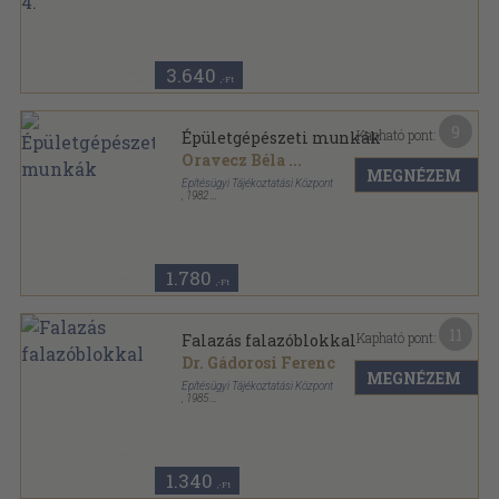
Fűzött keménykötés
,
338
oldal
Építőipari kalkulációs segédletek sorozat
3.640
,-Ft
9
Kapható pont:
Épületgépészeti munkák
Oravecz Béla
...
MEGNÉZEM
Építésügyi Tájékoztatási Központ
,
1982
Ragasztott papírkötés
,
242
oldal
Építési 1x1 sorozat
1.780
,-Ft
11
Kapható pont:
Falazás falazóblokkal
Dr. Gádorosi Ferenc
MEGNÉZEM
Építésügyi Tájékoztatási Központ
,
1985
Ragasztott papírkötés
,
83
oldal
Magánépítők Kiskönyvtára sorozat
1.340
,-Ft