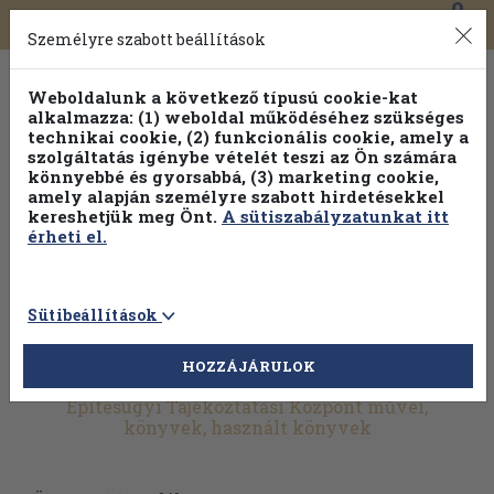
0
Toggle
Főmenü
Könyveink
navigation
Személyre szabott beállítások
Weboldalunk a következő típusú cookie-kat
alkalmazza: (1) weboldal működéséhez szükséges
technikai cookie, (2) funkcionális cookie, amely a
szolgáltatás igénybe vételét teszi az Ön számára
könnyebbé és gyorsabbá, (3) marketing cookie,
amely alapján személyre szabott hirdetésekkel
kereshetjük meg Önt.
A sütiszabályzatunkat itt
érheti el.
Sütibeállítások
HOZZÁJÁRULOK
További szűrők
Építésügyi Tájékoztatási Központ művei,
könyvek, használt könyvek